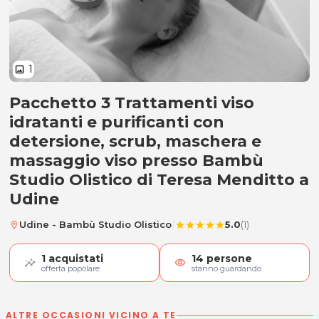
1
image
Pacchetto 3 Trattamenti viso
3 Trattamenti viso idratanti e puri
idratanti e purificanti con
detersione, scrub, maschera e
massaggio viso presso Bambù
Studio Olistico di Teresa Menditto a
Udine
|
Udine - Bambù Studio Olistico
5.0
(1)
location_on
star
star
star
star
star
1
acquistati
14
persone
visibility
offerta popolare
stanno guardando
ALTRE OCCASIONI VICINO A TE