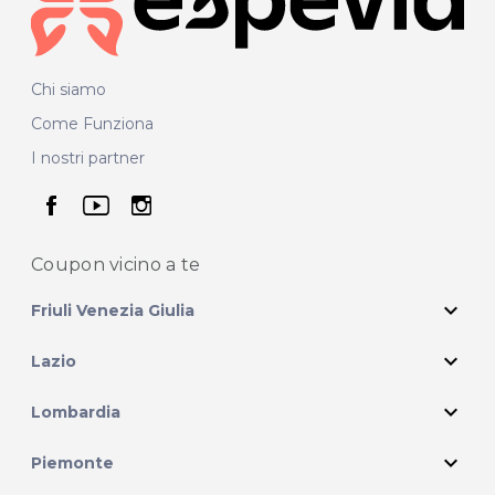
Chi siamo
Come Funziona
I nostri partner
seguici su facebook
seguici su youtube
seguici su instagram
Coupon vicino
a te
expand_more
Friuli Venezia Giulia
expand_more
Lazio
expand_more
Lombardia
expand_more
Piemonte