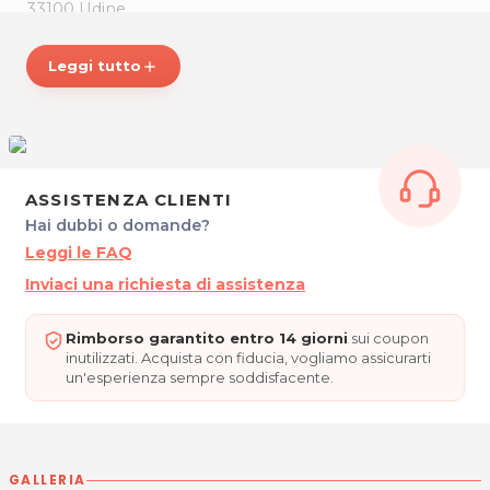
33100 Udine
Tel. 3470540321
P.IVA 02960340301
Leggi tutto
add
Per ulteriori informazioni sull'offerta o sulle modalità di
acquisto scrivi a
posta@espevia.it
.
ASSISTENZA CLIENTI
Hai dubbi o domande?
Leggi le FAQ
Inviaci una richiesta di assistenza
Rimborso garantito entro 14 giorni
sui coupon
inutilizzati. Acquista con fiducia, vogliamo assicurarti
un'esperienza sempre soddisfacente.
GALLERIA