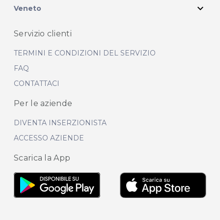
expand_more
Veneto
Servizio clienti
TERMINI E CONDIZIONI DEL SERVIZIO
FAQ
CONTATTACI
Per le aziende
DIVENTA INSERZIONISTA
ACCESSO AZIENDE
Scarica la App