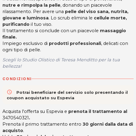
nutre e rimpolpa la pelle
, donando un piacevole
rilassamento. Per avere una
pelle del viso sana, nutrita,
giovane e luminosa
. Lo scrub elimina le
cellule morte,
purificando
il tuo viso.
Il trattamento si conclude con un piacevole
massaggio
finale.
Impiego esclusivo di
prodotti professionali
, delicati con
ogni tipo di pelle.
Scegli lo Studio Olistico di Teresa Menditto
per la tua
bellezza!
CONDIZIONI
access_time
Potrai beneficiare del servizio solo presentando il
coupon acquistato su Espevia
Acquista l'offerta su Espevia e
prenota il trattamento al
3470540321
.
Prenota il primo trattamento entro
30 giorni dalla data di
acquisto
.