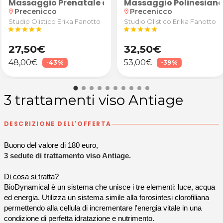
 Thailandese
Massaggio Prenatale con olio di cocco bio deodor
Massaggio Polinesian
Precenicco
Precenicco
location_on
location_on
Studio Olistico Erika Fanotto
Studio Olistico Erika Fanotto
star
star
star
star
star
star
star
star
star
star
27,50€
32,50€
48,00€
53,00€
-43%
-39%
3 trattamenti viso Antiage
DESCRIZIONE DELL'OFFERTA
Buono del valore di 180 euro,
3 sedute di trattamento viso Antiage.
Di cosa si tratta?
BioDynamical è un sistema che unisce i tre elementi: luce, acqua
ed energia. Utilizza un sistema simile alla forosintesi clorofiliana
permettendo alla cellula di incrementare l'energia vitale in una
condizione di perfetta idratazione e nutrimento.