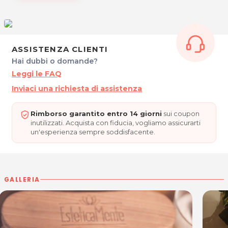
Prezzi di listino verificati in data 20/10/2022
ESTETICAMENTE
Via Nazionale, 10
33056 PALAZZOLO DELLO STELLA
ASSISTENZA CLIENTI
P.IVA 02605300306
Hai dubbi o domande?
Tel. 392 3556914
Leggi le FAQ
Per ulteriori informazioni sull'offerta o sulle
Inviaci una richiesta di assistenza
modalità di acquisto scrivi a
posta@espevia.it
Rimborso garantito entro 14 giorni
sui coupon
inutilizzati. Acquista con fiducia, vogliamo assicurarti
un'esperienza sempre soddisfacente.
GALLERIA