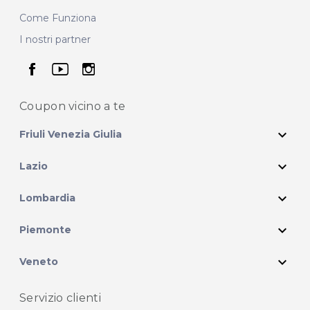
Come Funziona
I nostri partner
seguici su facebook
seguici su youtube
seguici su instagram
Coupon vicino
a te
expand_more
Friuli Venezia Giulia
expand_more
Lazio
expand_more
Lombardia
expand_more
Piemonte
expand_more
Veneto
Servizio clienti