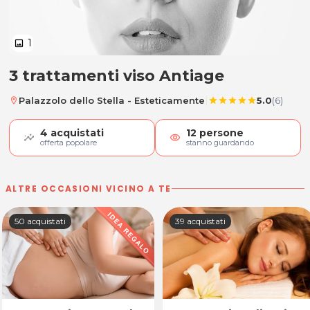
1
image
3 trattamenti viso Antiage
3 trattamenti viso Antiage
|
Palazzolo dello Stella - Esteticamente
5.0
(6)
location_on
star
star
star
star
star
4
acquistati
12
persone
visibility
offerta popolare
stanno guardando
ALTRE OCCASIONI VICINO A TE
50 acquistati
39 acquistati