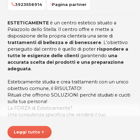
3923556914
Pagina partner
ESTETICAMENTE
è un centro estetico situato a
Palazzolo dello Stella. Il centro offre e mette a
disposizione della propria clientela una serie di
trattamenti di bellezza e di benessere
. L'obiettivo
perseguito dal centro è quello di poter
rispondere a
tutte le esigenze delle clienti
garantendo
una
accurata scelta dei prodotti e una preparazione
adeguata
.
Esteticamente studia e crea trattamenti con un unico
obiettivo comune, il RISULTATO!
Rituali che offrono SOLUZIONI perché studiati e cuciti
sulla tua persona!
La FORZA di Esteticamente?
Una consulenza specifica che renderà il tuo
trattamento ESTREMAMENTE EFFICACIE , per darti
RISULTATI SICURI in POCO TEMPO!
Leggi tutto
add