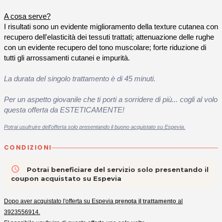
A cosa serve?
I risultati sono un evidente miglioramento della texture cutanea con
recupero dell'elasticità dei tessuti trattati; attenuazione delle rughe
con un evidente recupero del tono muscolare; forte riduzione di
tutti gli arrossamenti cutanei e impurità.
La durata del singolo trattamento è di 45 minuti.
Per un aspetto giovanile che ti porti a sorridere di più... cogli al volo
questa offerta da ESTETICAMENTE!
Potrai usufruire dell'offerta solo presentando il buono acquistato su Espevia.
CONDIZIONI
access_time
Potrai beneficiare del servizio solo presentando il
coupon acquistato su Espevia
Dopo aver acquistato l'offerta su Espevia
prenota il trattamento
al
3923556914.