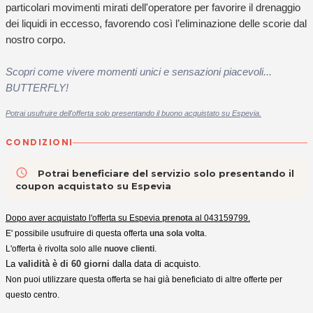
particolari movimenti mirati dell'operatore per favorire il drenaggio
dei liquidi in eccesso, favorendo così l’eliminazione delle scorie dal
nostro corpo.
Scopri come vivere momenti unici e sensazioni piacevoli...
BUTTERFLY!
Potrai usufruire dell'offerta solo presentando il buono acquistato su Espevia.
CONDIZIONI
access_time
Potrai beneficiare del servizio solo presentando il
coupon acquistato su Espevia
Dopo aver acquistato l'offerta su Espevia
prenota
al 043159799.
E' possibile usufruire di questa offerta
una sola volta
.
L'offerta è rivolta solo alle
nuove clienti
.
La
validità è di 60 giorni
dalla data di acquisto.
Non puoi utilizzare questa offerta se hai già beneficiato di altre offerte per
questo centro.