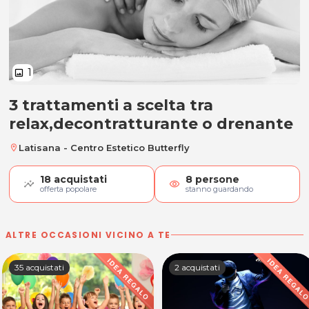
1
image
3 trattamenti a scelta tra
3 trattamenti a scelta tra relax,
relax,decontratturante o drenante
Latisana - Centro Estetico Butterfly
location_on
18
acquistati
8
persone
visibility
offerta popolare
stanno guardando
ALTRE OCCASIONI VICINO A TE
35 acquistati
2 acquistati