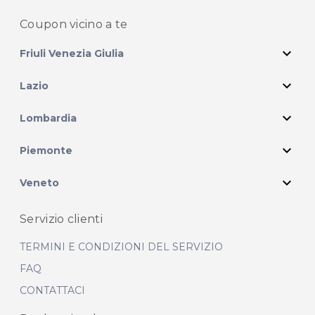
Coupon vicino
a te
expand_more
Friuli Venezia Giulia
expand_more
Lazio
expand_more
Lombardia
expand_more
Piemonte
expand_more
Veneto
Servizio clienti
TERMINI E CONDIZIONI DEL SERVIZIO
FAQ
CONTATTACI