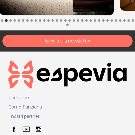
Iscriviti alla newsletter
Chi siamo
Come Funziona
I nostri partner
seguici su facebook
seguici su youtube
seguici su instagram