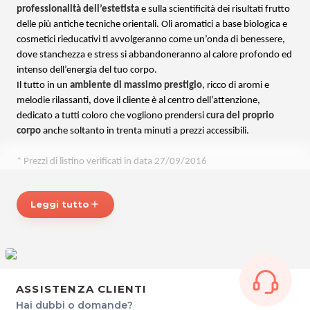
professionalità dell’estetista
e sulla scientificità dei risultati frutto
delle più antiche tecniche orientali. Oli aromatici a base biologica e
cosmetici rieducativi ti avvolgeranno come un’onda di benessere,
dove stanchezza e stress si abbandoneranno al calore profondo ed
intenso dell’energia del tuo corpo.
Il tutto in un
ambiente di massimo prestigio
, ricco di aromi e
melodie rilassanti, dove il cliente è al centro dell’attenzione,
dedicato a tutti coloro che vogliono prendersi
cura del proprio
corpo
anche soltanto in trenta minuti a prezzi accessibili.
* Prezzi di listino verificati in data 27/09/2016
CENTRO ESTETICO BUTTERFLY
Leggi tutto
add
Via Generale Radaelli, 9/4
33053 LATISANA
P.IVA 02415130307
Tel. 043159799
Per ulteriori informazioni sull'offerta o sulle modalità di acquisto
ASSISTENZA CLIENTI
posta@espevia.it
scrivi a
.
Hai dubbi o domande?