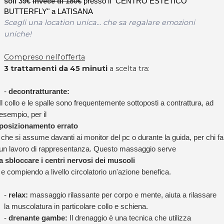
soli 39€
invece di 180€
presso il "CENTRO ESTETICO
BUTTERFLY" a LATISANA
Scegli una location unica... che sa regalare emozioni
uniche!
Compreso nell'offerta
3 trattamenti da 45 minuti
a scelta tra:
-
decontratturante:
Il collo e le spalle sono frequentemente sottoposti a contrattura, ad
esempio, per il
posizionamento errato
che si assume davanti ai monitor del pc o durante la guida, per chi fa
un lavoro di rappresentanza. Questo massaggio serve
a
sbloccare i centri nervosi dei muscoli
e compiendo a livello circolatorio un'azione benefica.
-
relax:
massaggio rilassante per corpo e mente, aiuta a rilassare
la muscolatura in particolare collo e schiena.
-
drenante gambe:
Il drenaggio è una tecnica che utilizza