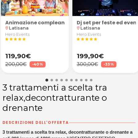
nticellulite e drenante
Animazione compleanno bambini
Dj set per feste ed even
Latisana
Latisana
location_on
location_on
Hero Events
Hero Events
star
star
star
star
star
star
star
star
star
star
119,90€
199,90€
200,00€
300,00€
-40%
-33%
3 trattamenti a scelta tra
relax,decontratturante o
drenante
DESCRIZIONE DELL'OFFERTA
3 trattamenti a scelta tra relax, decontratturante o drenante a