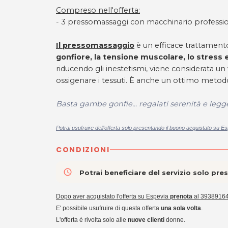
Compreso nell'offerta:
- 3 pressomassaggi con macchinario profes
Il pressomassaggio
è un efficace trattamento
gonfiore, la tensione muscolare, lo stress e
riducendo gli inestetismi, viene considerata un
ossigenare i tessuti. È anche un ottimo meto
Basta gambe gonfie... regalati serenità e legg
Potrai usufruire dell'offerta solo presentando il buono acquistato su Es
CONDIZIONI
access_time
Potrai beneficiare del servizio solo pr
Dopo aver acquistato l'offerta su Espevia
prenota
al 3938916
E' possibile usufruire di questa offerta
una sola volta
.
L'offerta è rivolta solo alle
nuove clienti
donne.