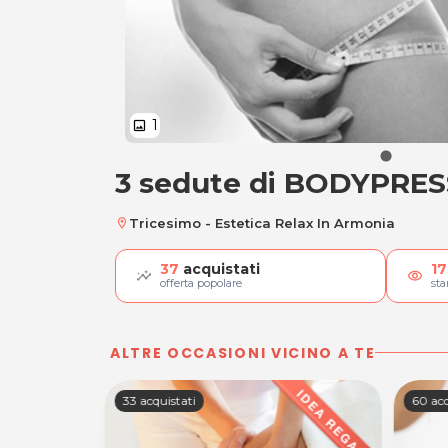
1
image
3 sedute di BODYPRES
3 sedute di BODYP
Tricesimo - Estetica Relax In Armonia
location_on
37
acquistati
17
visibility
offerta popolare
st
ALTRE OCCASIONI VICINO A TE
33 acquistati
60 acq