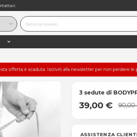
ntattaci
esta offerta è scaduta.
Iscriviti alla newsletter
per non perdere le 
3 sedute di BODYP
39,00 €
90,00
ASSISTENZA CLIENT