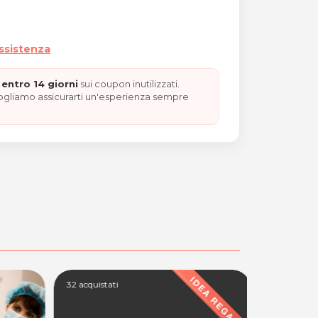
assistenza
entro 14 giorni
sui coupon inutilizzati.
vogliamo assicurarti un'esperienza sempre
32 acquistati
100+ acquis