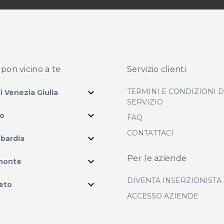
pon vicino
a te
Servizio clienti
expand_more
TERMINI E CONDIZIONI 
li Venezia Giulia
SERVIZIO
expand_more
io
FAQ
CONTATTACI
expand_more
bardia
ram
Per le aziende
expand_more
monte
DIVENTA INSERZIONISTA
expand_more
eto
ACCESSO AZIENDE