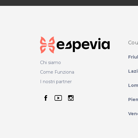
Cou
Friu
Chi siamo
Laz
Come Funziona
I nostri partner
Lom
seguici su facebook
seguici su youtube
seguici su instag
Pie
Ven