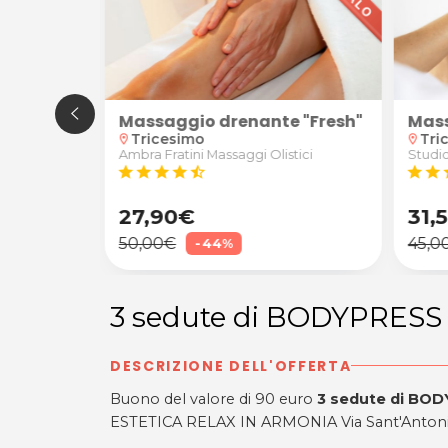
esso il Centro Medicina Estetica FVG di Tavagnacco
stina di Tricesimo
e rilassante con musica di sottofondo e con l'ausili
 al profumo di cocco o mandarino della durata di 60'
Massaggio drenante "Fresh"
Mass
Tricesimo
Tri
location_on
location_on
tici
Ambra Fratini Massaggi Olistici
Studi
star
star
star
star
star_half
star
star
s
27,90€
31,
50,00€
45,0
-44%
3 sedute di BODYPRESS
DESCRIZIONE DELL'OFFERTA
Buono del valore di 90 euro
3 sedute di BO
ESTETICA RELAX IN ARMONIA Via Sant'Antonio