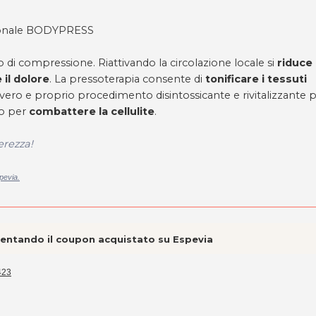
sionale BODYPRESS
 di compressione. Riattivando la circolazione locale si
riduce 
 il dolore
. La pressoterapia consente di
tonificare i tessuti
 vero e proprio procedimento disintossicante e rivitalizzante 
do per
combattere la cellulite
.
erezza!
pevia.
esentando il coupon acquistato su Espevia
423