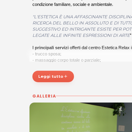
condizione familiare, sociale e ambientale.
"L'ESTETICA È UNA AFFASCINANTE DISCIPLIN
RICERCA DEL BELLO IN ASSOLUTO E DI TUTT
SUGGESTIVO ED INTRIGANTE ESISTE PER PO
LEGATE ALLE INFINITE ESPRESSIONI DI ARTE
"
I
principali servizi
offerti dal centro Estetica Relax
- trucco sposa;
- massaggio corpo totale o parziale;
- massaggio rilassante, anticellulite, linfodrenaggio;
- pedicure;
Leggi tutto
add
- manicure;
- trattamento viso e pulizia viso;
- epilazione;
GALLERIA
- solarium (doccia);
- pressoterapia;
- smalto semipermanente;
ORARIO
: