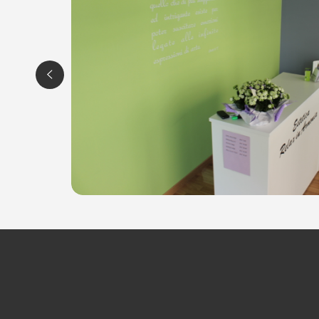
Martedì: 08:00 – 14:00
Mercoledì, Giovedì, Venerdì: 12:00 – 20:00
Sabato: 08:00 – 14:00
ESTETICA RELAX IN ARMONIA
Via Sant' antonio, 23
33019 TRICESIMO (UD)
P.IVA 02531140305
Cell: 3938916423
Per ulteriori informazioni sull'offerta o sul
scrivi a
posta@espevia.it