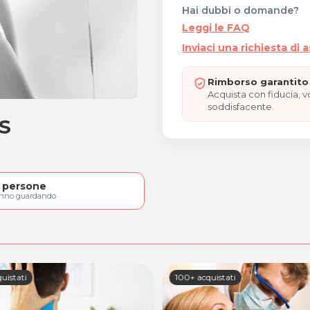
Hai dubbi o domande?
Leggi le FAQ
Inviaci una richiesta di 
Rimborso garantito 
Acquista con fiducia, 
soddisfacente.
S
RESS
persone
anno guardando
uistati
100+ acquistati