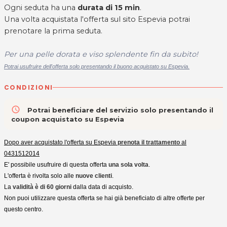
Ogni seduta ha una
durata di 15 min
.
Una volta acquistata l'offerta sul sito Espevia potrai
prenotare la prima seduta.
Per una pelle dorata e viso splendente fin da subito!
Potrai usufruire dell'offerta solo presentando il buono acquistato su Espevia.
CONDIZIONI
access_time
Potrai beneficiare del servizio solo presentando il
coupon acquistato su Espevia
Dopo aver acquistato l'offerta su Espevia
prenota il trattamento
al
0431512014
E' possibile usufruire di questa offerta
una sola volta
.
L'offerta è rivolta solo alle
nuove clienti
.
La
validità è di 60 giorni
dalla data di acquisto.
Non puoi utilizzare questa offerta se hai già beneficiato di altre offerte per
questo centro.