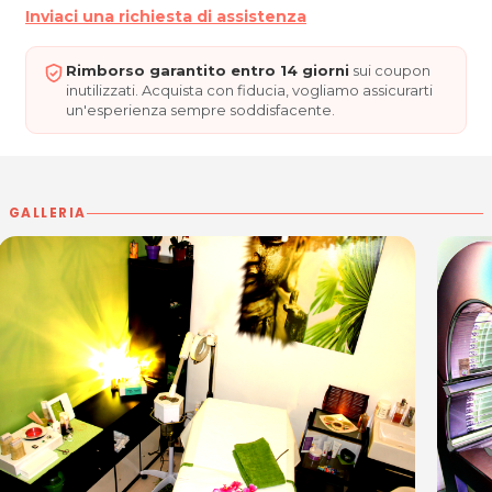
Latisana (UD)
Inviaci una richiesta di assistenza
P.IVA 02327260309
Tel. 0431512014
Rimborso garantito entro 14 giorni
sui coupon
inutilizzati. Acquista con fiducia, vogliamo assicurarti
un'esperienza sempre soddisfacente.
Per ulteriori informazioni sull'offerta o sulle
modalità di acquisto scrivi a
posta@espevia.it
GALLERIA