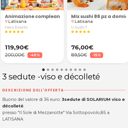
Animazione compleanno bambini
Mix sushi 86 pz a domic
Latisana
Latisana
location_on
location_on
Hero Events
U Sushi 7
star
star
star
star
star
star
star
star
star
star
119,90€
76,00€
200,00€
89,50€
-40%
-15%
3 sedute -viso e décolleté
DESCRIZIONE DELL'OFFERTA
Buono del valore di 36 euro:
3sedute di SOLARIUM viso e
décolleté
.
presso "Il Sole di Mezzanotte" Via Sottopovolo,85 a
LATISANA