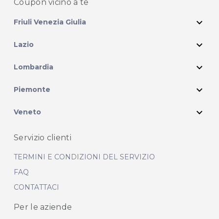
Coupon vicino
a te
expand_more
Friuli Venezia Giulia
expand_more
Lazio
expand_more
Lombardia
expand_more
Piemonte
expand_more
Veneto
Servizio clienti
TERMINI E CONDIZIONI DEL SERVIZIO
FAQ
CONTATTACI
Per le aziende