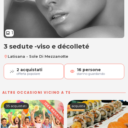
1
image
3 sedute -viso e décolleté
3 sedute -viso e décolleté
Latisana - Sole Di Mezzanotte
location_on
2
acquistati
16
persone
visibility
offerta popolare
stanno guardando
ALTRE OCCASIONI VICINO A TE
35 acquistati
acquista