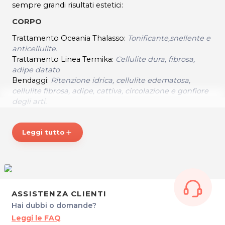
sempre grandi risultati estetici:
CORPO
Trattamento Oceania Thalasso:
Tonificante,snellente e
anticellulite.
Trattamento Linea Termika:
Cellulite dura, fibrosa,
adipe datato
Bendaggi:
Ritenzione idrica, cellulite edematosa,
cellulite fibrosa, adipe, cattiva, circolazione e gonfiore
degli arti.
Pelle Oro:
Trattamento pre-solarium, lasciati l'inverno
alle spalle
Leggi tutto
add
VISO
Trattamento specifico per pelli sensibili, impure e
disidratate
Trattamento specifico antirughe all'acido Jaluronico
ASSISTENZA CLIENTI
SOLE DI MEZZANOTTE
Hai dubbi o domande?
Via Sottopovolo, 85
Leggi le FAQ