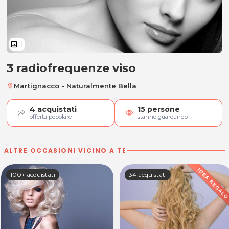
1
image
3 radiofrequenze viso
3 radiofrequenze viso
Martignacco - Naturalmente Bella
location_on
4
acquistati
15
persone
visibility
offerta popolare
stanno guardando
ALTRE OCCASIONI VICINO A TE
100+ acquistati
34 acquistati