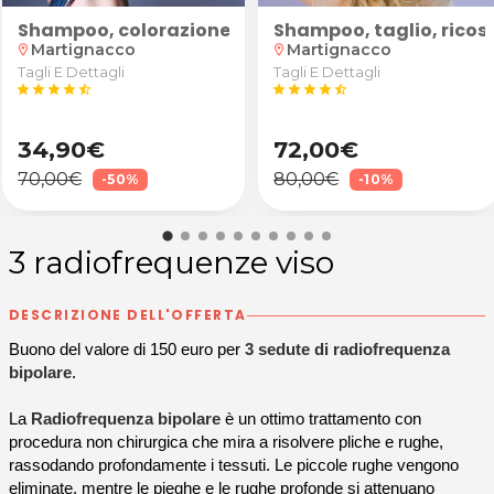
"
di Sale per adulti e bambini da Evoluzione Armonica
Shampoo, colorazione, taglio e piega capelli
Shampoo, taglio, ricost
Martignacco
Martignacco
location_on
location_on
Tagli E Dettagli
Tagli E Dettagli
star
star
star
star
star_half
star
star
star
star
star_half
34,90€
72,00€
70,00€
80,00€
-50%
-10%
3 radiofrequenze viso
DESCRIZIONE DELL'OFFERTA
Buono del valore di 150 euro per
3 sedute di radiofrequenza
bipolare
.
La
Radiofrequenza bipolare
è un ottimo trattamento con
procedura non chirurgica che mira a risolvere pliche e rughe,
rassodando profondamente i tessuti. Le piccole rughe vengono
eliminate, mentre le pieghe e le rughe profonde si attenuano