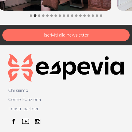
Iscriviti alla newsletter
Chi siamo
Come Funziona
I nostri partner
seguici su facebook
seguici su youtube
seguici su instagram