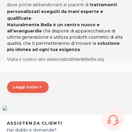
dove potrai abbandonarti al piacere di
trattamenti
personalizzati eseguiti da mani esperte e
qualificate
.
Naturalmente Bella è un centro nuovo e
all’avanguardia
che dispone di apparecchiature di
ultima generazione e utilizza prodotti cosmetici di alta
qualità, che ti permetteranno di trovare la
soluzione
più idonea ad ogni tua esigenza
.
Visita il nostro sito
www.naturalmentebella.org
Naturalmente Bella
Via Piave, 1
Leggi tutto
add
Martignacco (UD)
Tel. 04321485042
P.IVA 02746030309
Per ulteriori informazioni sull'offerta o sulle modalità di
acquisto scrivi a
posta@espevia.it
ASSISTENZA CLIENTI
Hai dubbi o domande?