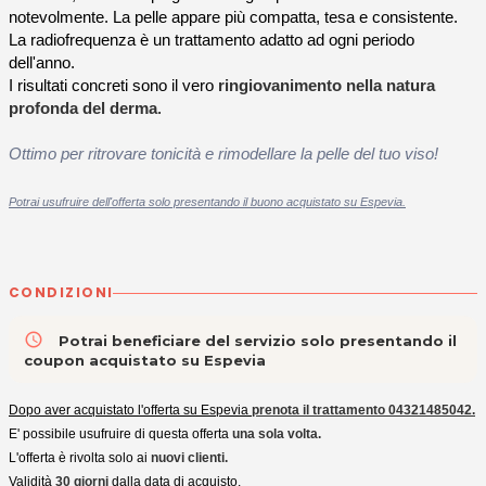
notevolmente. La pelle appare più compatta, tesa e consistente.
La radiofrequenza è un trattamento adatto ad ogni periodo
dell'anno.
I risultati concreti sono il vero
ringiovanimento nella natura
profonda del derma
.
Ottimo per ritrovare tonicità e rimodellare la pelle del tuo viso!
Potrai usufruire dell'offerta solo presentando il buono acquistato su Espevia.
CONDIZIONI
access_time
Potrai beneficiare del servizio solo presentando il
coupon acquistato su Espevia
Dopo aver acquistato l'offerta su Espevia
prenota il trattamento 04321485042.
E' possibile usufruire di questa offerta
una sola volta.
L'offerta è rivolta solo ai
nuovi clienti.
Validità
30 giorni
dalla data di acquisto.