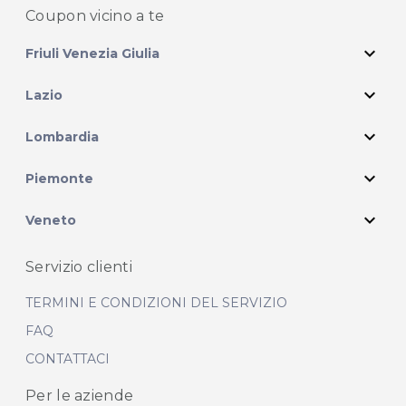
Coupon vicino
a te
expand_more
Friuli Venezia Giulia
expand_more
Lazio
expand_more
Lombardia
expand_more
Piemonte
expand_more
Veneto
Servizio clienti
TERMINI E CONDIZIONI DEL SERVIZIO
FAQ
CONTATTACI
Per le aziende