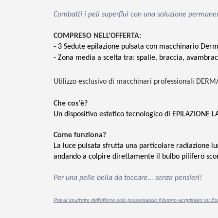
Combatti i peli superflui con una soluzione perman
COMPRESO NELL'OFFERTA:
- 3 Sedute epilazione pulsata con macchinario Derm
- Zona media a scelta
tra: spalle, braccia, avambrac
Utilizzo esclusivo di macchinari professionali DERM
Che cos'è?
Un dispositivo estetico tecnologico di EPILAZIONE L
Come funziona?
La luce pulsata sfrutta una particolare radiazione l
andando a colpire direttamente il bulbo pilifero sco
Per una pelle bella da toccare... senza pensieri!
Potrai usufruire dell'offerta solo presentando il buono acquistato su Es