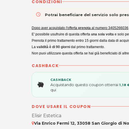
CONDIZIONI
access_time
Potrai beneficiare del servizio solo pr
Dopo aver acquistato l'offerta
prenota
al numero
3405266036
E' possibile usufruire di questa offerta
una sola volta
e solo p
Prenota il primo trattamento entro 15 giorni dalla data di acqui
La
validità è di 90 giorni
dal primo trattamento.
Non puoi utilizzare questa offerta se hai già beneficiato di altr
CASHBACK
CASHBACK
Acquistando questo coupon otterrai
1,18 
qui
DOVE USARE IL COUPON
Elisir Estetica
Via Enrico Fermi 12, 33058 San Giorgio di N