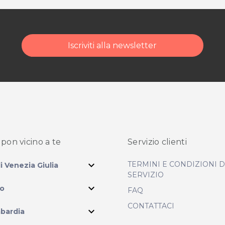
Iscriviti alla newsletter
pon vicino
a te
Servizio clienti
expand_more
TERMINI E CONDIZIONI 
li Venezia Giulia
SERVIZIO
expand_more
io
FAQ
CONTATTACI
expand_more
bardia