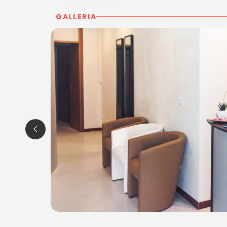
c/o Centro Commerciale Acqua Azzurra
Tel. 3402932787
GALLERIA
Tel. 3401884588
P.IVA 02767950302
Per ulteriori informazioni sull'offerta o sulle mo
a
posta@espevia.it