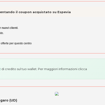
esentando il coupon acquistato su Espevia
er
nuovi clienti
.
sto.
e offerte per questo centro
di credito sul tuo wallet. Per maggiori informazioni
clicca
€
ogaro (UD)