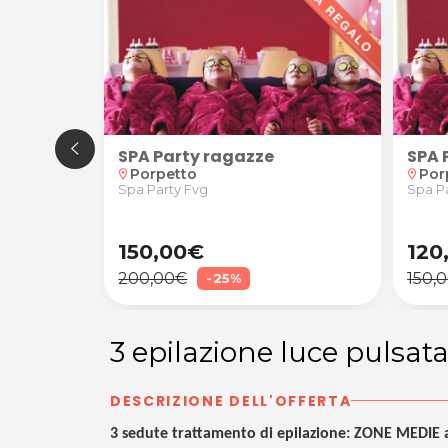
SPA Party ragazze
SPA 
ns di Strada
Porpetto
Por
location_on
location_on
Spa Party Fvg
Spa P
150,00€
120
200,00€
150,
-25%
3 epilazione luce pulsat
DESCRIZIONE DELL'OFFERTA
3 sedute trattamento di epilazione: ZONE MEDIE a