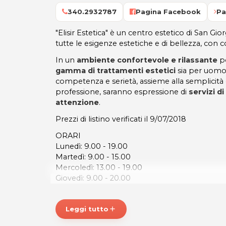
340.2932787
Pagina Facebook
Pa
"Elisir Estetica" è un centro estetico di San Gi
tutte le esigenze estetiche e di bellezza, con co
In un
ambiente confortevole e rilassante
po
gamma di trattamenti estetici
sia per uomo
competenza e serietà, assieme alla semplicità 
professione, saranno espressione di
servizi d
attenzione
.
Prezzi di listino verificati il 9/07/2018
ORARI
Lunedì: 9.00 - 19.00
Martedì: 9.00 - 15.00
Mercoledì: 13.00 - 19.00
Giovedì: 9.00 - 20.00
Venerdì: 9.00 - 20.00
ELISIR ESTETICA
Leggi tutto
add
Via Enrico Fermi, 12