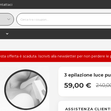
ntattaci
esta offerta è scaduta.
Iscriviti alla newsletter
per non perdere le 
3 epilazione luce p
59,00 €
240,0
ASSISTENZA CLIENT