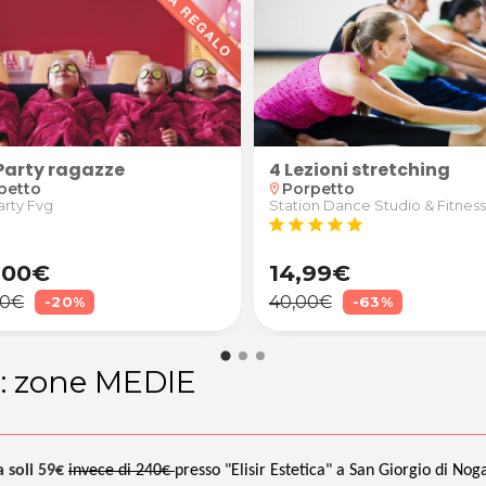
Party ragazze
4 Lezioni stretching
petto
Porpetto
location_on
arty Fvg
Station Dance Studio & Fitness
star
star
star
star
star
,00€
14,99€
00€
40,00€
-20%
-63%
a: zone MEDIE
 soli 59€
invece di 240€
presso "Elisir Estetica" a San Giorgio di Nog