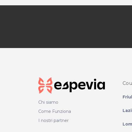
Cou
Friu
Chi siamo
Laz
Come Funziona
I nostri partner
Lom