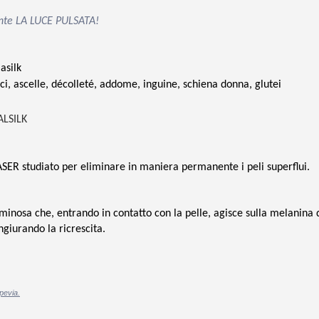
ente LA LUCE PULSATA!
asilk
ci, ascelle, décolleté, addome, inguine, schiena donna, glutei
ALSILK
ASER studiato per eliminare in maniera permanente i peli superflui.
uminosa che, entrando in contatto con la pelle, agisce sulla melanina 
ngiurando la ricrescita.
pevia.