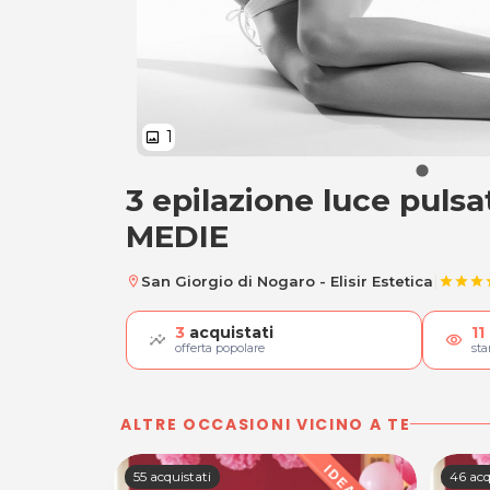
1
image
3 epilazione luce pulsa
3 epilazione luce 
MEDIE
|
San Giorgio di Nogaro - Elisir Estetica
location_on
star
star
star
s
3
acquistati
11
visibility
offerta popolare
st
ALTRE OCCASIONI VICINO A TE
55 acquistati
46 acq