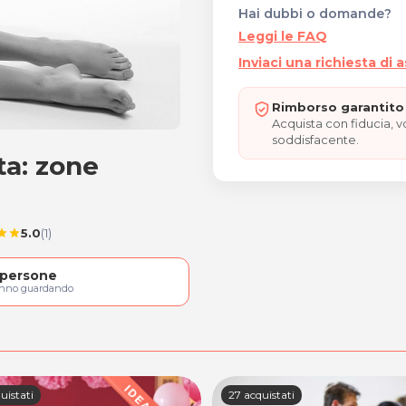
Hai dubbi o domande?
Leggi le FAQ
Inviaci una richiesta di 
Rimborso garantito 
Acquista con fiducia, 
soddisfacente.
ta: zone
pulsata: zone MEDIE
5.0
(1)
tar
star
persone
anno guardando
uistati
27 acquistati