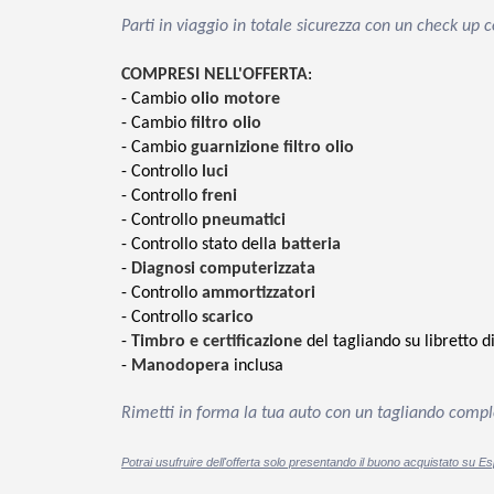
Parti in viaggio in totale sicurezza con un check up 
COMPRESI NELL'OFFERTA
:
- Cambio
olio motore
- Cambio
filtro olio
- Cambio
guarnizione filtro olio
- Controllo
luci
- Controllo
freni
- Controllo
pneumatici
- Controllo stato della
batteria
-
Diagnosi computerizzata
- Controllo
ammortizzatori
- Controllo
scarico
-
Timbro e certificazione
del tagliando su libretto 
-
Manodopera
inclusa
Rimetti in forma la tua auto con un tagliando comple
Potrai usufruire dell'offerta solo presentando il buono acquistato su Es