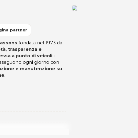
gina partner
lmassons
fondata nel 1973 da
età, trasparenza e
ssa a punto di veicoli
, i
ti eseguono ogni giorno con
razione e manutenzione su
he
.