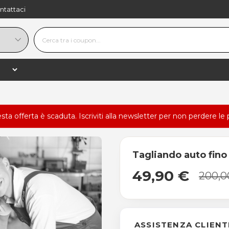
ntattaci
esta offerta è scaduta.
Iscriviti alla newsletter
per non perdere le 
Tagliando auto fino
49,90 €
200,0
ASSISTENZA CLIENT