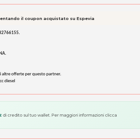
esentando il coupon acquistato su Espevia
0432766155
.
INA
.
i altre offerte per questo partner.
cc diesel
di credito sul tuo wallet. Per maggiori informazioni
clicca
€