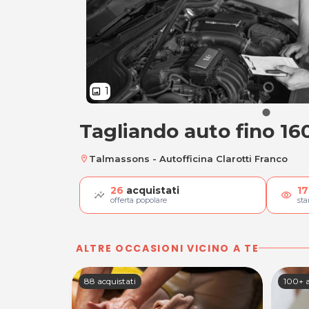
1
image
Tagliando auto fino 16
Tagliando auto fin
Talmassons - Autofficina Clarotti Franco
location_on
26
acquistati
17
visibility
offerta popolare
st
ALTRE OCCASIONI VICINO A TE
100+ acquistati
100+ a