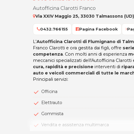
Autofficina Clarotti Franco
Via XXIV Maggio 25, 33030 Talmassons (UD)
0432.766155
Pagina Facebook
Pa
L'
Autofficina Clarotti di Flumignano di Ta
Franco Clarotti e ora gestita dai figli, offre
seri
competenza
. Con molti anni di esperienza
me
meccanici specializzati dell'Autofficina Clarot
cura, rapidità e precisione
interventi di
ripa
auto e veicoli commerciali di tutte le marc
Principali servizi:
Officina
Elettrauto
Gommista
Vendita e assistenza multimarca