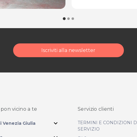
Iscriviti alla newsletter
pon vicino
a te
Servizio clienti
expand_more
TERMINI E CONDIZIONI 
li Venezia Giulia
SERVIZIO