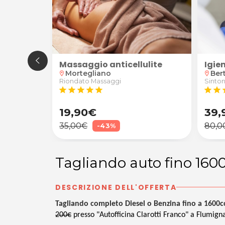
lite
Igiene dentale
Anal
Bertiolo
Cas
location_on
location_on
Sintonia Studio Dentistico
Chines
star
star
star
star
star
star
star
s
39,90€
19,
80,00€
45,0
-50%
Tagliando auto fino 160
DESCRIZIONE DELL'OFFERTA
Tagliando completo Diesel o Benzina fino a 1600cc c
200€
presso "Autofficina Clarotti Franco" a Flumign