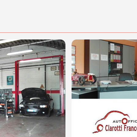
ci dell'Autofficina Clarotti!
30
dalità di acquisto scrivi