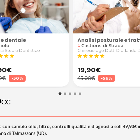
isi posturale e trattamento di allungamento
Analisi posturale e tr
tions di Strada
Castions di Strada
location_on
iologo Dott. D'orlando David
Chinesiologo Dott. D'orlando 
tar
star
star
star
star
star
star
star
90€
24,90€
0€
45,00€
-56%
-45%
0cc
on cambio olio, filtro, controlli qualità e diagnosi a soli 49,90€
i
ano di Talmassons (UD).