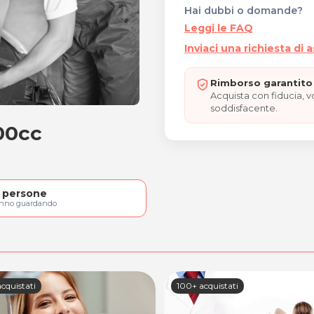
Hai dubbi o domande?
Leggi le FAQ
Inviaci una richiesta di 
Rimborso garantito 
Acquista con fiducia, 
soddisfacente.
00cc
o 1600cc
persone
anno guardando
cquistati
100+ acquistati