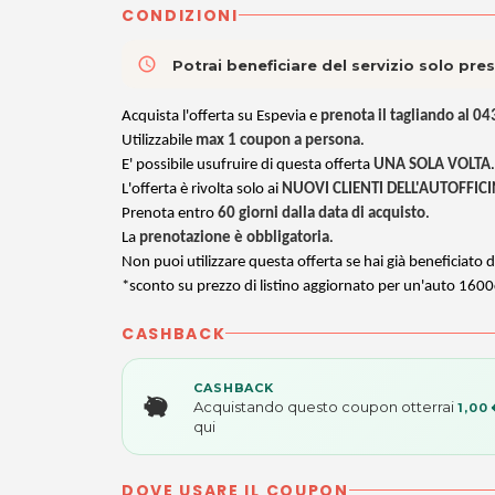
CONDIZIONI
access_time
Potrai beneficiare del servizio solo pr
Acquista l'offerta su Espevia e
prenota il tagliando al 
Utilizzabile
max 1 coupon a persona
.
E' possibile usufruire di questa offerta
UNA SOLA VOLTA
.
L'offerta è rivolta solo ai
NUOVI CLIENTI DELL'AUTOFFIC
Prenota entro
60 giorni dalla data di acquisto
.
La
prenotazione è obbligatoria
.
Non puoi utilizzare questa offerta se hai già beneficiato d
*sconto su prezzo di listino aggiornato per un'auto 1600
CASHBACK
CASHBACK
Acquistando questo coupon otterrai
1,00 
qui
DOVE USARE IL COUPON