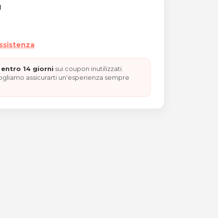
I
assistenza
entro 14 giorni
sui coupon inutilizzati.
vogliamo assicurarti un'esperienza sempre
 Città Fiera