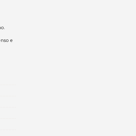
no.
enso e