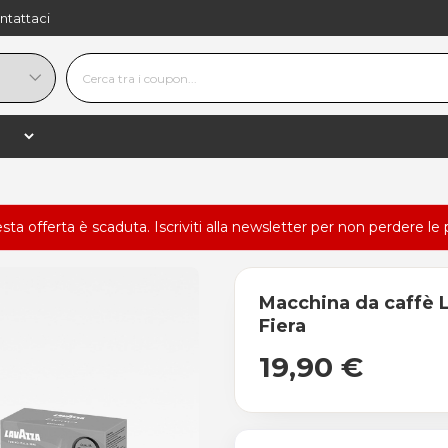
ntattaci
esta offerta è scaduta.
Iscriviti alla newsletter
per non perdere le 
Macchina da caffè L
Fiera
19,90 €