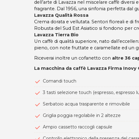
dell’arte di Lavazza nel miscelare caffè diversi
fragrante. Dal 1956, una sinfonia perfetta dal 
Lavazza Qualità Rossa
Crema dorata e vellutata. Sentori floreali e di f
Robusta del Sud Est Asiatico si fondono per cre
Lavazza Tierra Bio
Un caffè di qualità superiore, nato dall’eccelle
pieno, con note fruttate e caramellate ed un 
Riceverai inoltre un cofanetto con
altre 36 ca
La macchina da caffè Lavazza Firma Inov
Comandi touch
3 tasti selezione touch (espresso, espresso l
Serbatoio acqua trasparente e rimovibile
Griglia poggia regolabile in 2 altezze
Ampio cassetto raccogli capsule
Controllo elettronico della presenza del cass