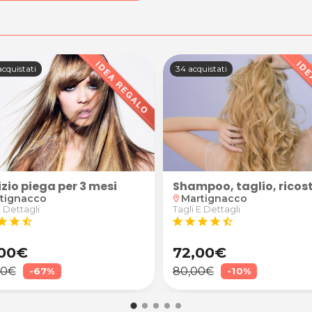
cquistati
34 acquistati
izio piega per 3 mesi
dulti e bambini da Evoluzione Armonica
Shampoo, taglio, ricost
tignacco
Martignacco
location_on
E Dettagli
Tagli E Dettagli
tar
star
star_half
star
star
star
star
star_half
00€
72,00€
00€
80,00€
-67%
-10%