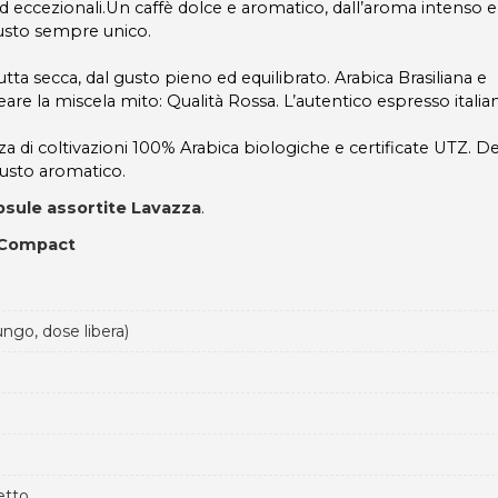
 ed eccezionali.Un caffè dolce e aromatico, dall’aroma intenso e
gusto sempre unico.
rutta secca, dal gusto pieno ed equilibrato. Arabica Brasiliana e
are la miscela mito: Qualità Rossa. L’autentico espresso italia
nza di coltivazioni 100% Arabica biologiche e certificate UTZ. D
gusto aromatico.
psule assortite Lavazza
.
y Compact
ungo, dose libera)
etto