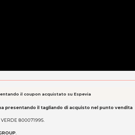
esentando il coupon acquistato su Espevia
ina presentando il tagliando di acquisto nel punto vendita
O VERDE 800071995.
S GROUP
.