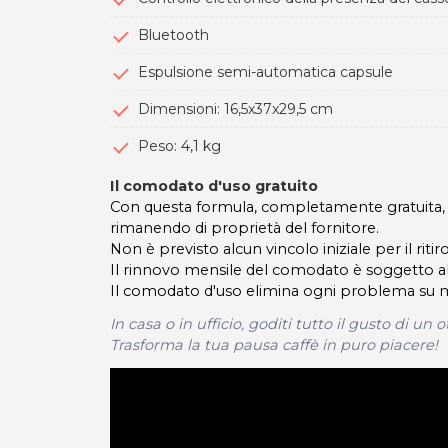
Bluetooth
Espulsione semi-automatica capsule
Dimensioni: 16,5x37x29,5 cm
Peso: 4,1 kg
Il comodato d'uso gratuito
Con questa formula, completamente gratuita, 
rimanendo di proprietà del fornitore.
Non è previsto alcun vincolo iniziale per il riti
Il rinnovo mensile del comodato è soggetto al 
Il comodato d'uso elimina ogni problema su ma
In casa o in ufficio, goditi tutto il gusto di un
Trasforma la tua pausa caffè in puro piacere!