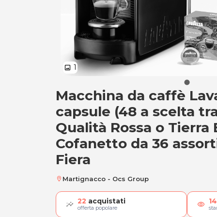
1
image
Macchina da caffè Lav
Macchina da caffè 
capsule (48 a scelta tr
Qualità Rossa o Tierra 
Cofanetto da 36 assorti
Fiera
Martignacco - Ocs Group
location_on
22
acquistati
14
visibility
offerta popolare
st