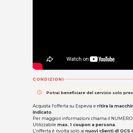
CONDIZIONI
access_time
Potrai beneficiare del servizio solo pr
Acquista l'offerta su Espevia e
ritira la macch
indicato
.
Per maggiori informazioni chiama il NUMER
Utilizzabile
max. 1 coupon a persona
.
L'offerta è rivolta solo ai
nuovi clienti di OC