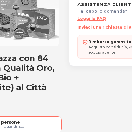
ASSISTENZA CLIENT
Hai dubbi o domande?
Leggi le FAQ
Inviaci una richiesta di 
Rimborso garantito 
Acquista con fiducia, 
soddisfacente.
azza con 84
Lavazza con 84 capsule al
a Qualità Oro,
Bio +
te) al Città
persone
anno guardando