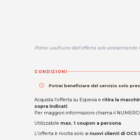
Potrai usufruire dell'offerta solo presentando 
CONDIZIONI
access_time
Potrai beneficiare del servizio solo pr
Acquista l'offerta su Espevia e
ritira la macch
sopra indicati
.
Per maggiori informazioni chiama il NUMER
Utilizzabile
max. 1 coupon a persona
.
L'offerta è rivolta solo ai
nuovi clienti di OC