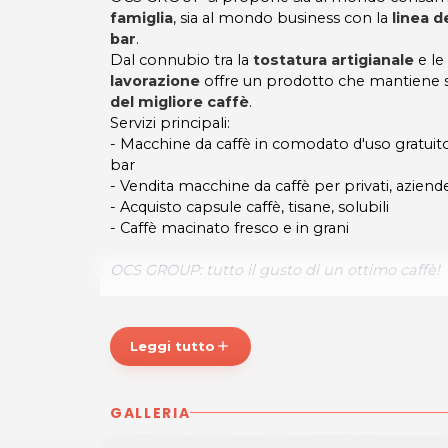
famiglia
, sia al mondo business con la
linea d
bar
.
Dal connubio tra la
tostatura artigianale
e le
lavorazione
offre un prodotto che mantiene 
del migliore caffè
.
Servizi principali:
- Macchine da caffè in comodato d'uso gratuito p
bar
- Vendita macchine da caffè per privati, aziende,
- Acquisto capsule caffè, tisane, solubili
- Caffè macinato fresco e in grani
OCS GROUP: tutto il gusto di un ottimo caffè!
OCS GROUP
P.IVA 02929390306
Leggi tutto
add
Punto vendita Torreano di Martignacco (c/o 
Tel. 0432 540044
GALLERIA
ORARI
Lun - Ven: 10.30 - 12.30 / 14.30 - 19.30