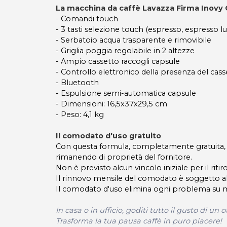
La macchina da caffè Lavazza Firma Inov
- Comandi touch
- 3 tasti selezione touch (espresso, espresso l
- Serbatoio acqua trasparente e rimovibile
- Griglia poggia regolabile in 2 altezze
- Ampio cassetto raccogli capsule
- Controllo elettronico della presenza del cass
- Bluetooth
- Espulsione semi-automatica capsule
- Dimensioni: 16,5x37x29,5 cm
- Peso: 4,1 kg
Il comodato d'uso gratuito
Con questa formula, completamente gratuita, 
rimanendo di proprietà del fornitore.
Non è previsto alcun vincolo iniziale per il riti
Il rinnovo mensile del comodato è soggetto al 
Il comodato d'uso elimina ogni problema su ma
In casa o in ufficio, goditi tutto il gusto di un
Trasforma la tua pausa caffè in puro piacere!