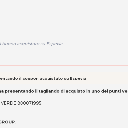
il buono acquistato su Espevia.
esentando il coupon acquistato su Espevia
ina presentando il tagliando di acquisto in uno dei punti v
O VERDE 800071995.
S GROUP
.