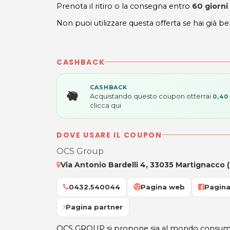
Prenota il ritiro o la consegna entro
60 giorni
Non puoi utilizzare questa offerta se hai già be
CASHBACK
CASHBACK
Acquistando questo coupon otterrai
0,40
clicca qui
DOVE USARE IL COUPON
OCS Group
Via Antonio Bardelli 4, 33035 Martignacco 
0432.540044
Pagina web
Pagin
Pagina partner
OCS GROUP si propone sia al mondo consum