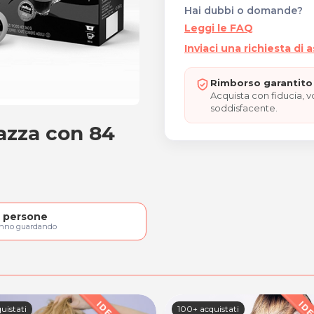
Hai dubbi o domande?
Leggi le FAQ
Inviaci una richiesta di 
Rimborso garantito 
Acquista con fiducia, 
soddisfacente.
azza con 84
 Lavazza con 84 capsule
persone
anno guardando
uistati
100+ acquistati