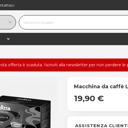
ntattaci
esta offerta è scaduta.
Iscriviti alla newsletter
per non perdere le 
Macchina da caffè 
19,90 €
ASSISTENZA CLIENT