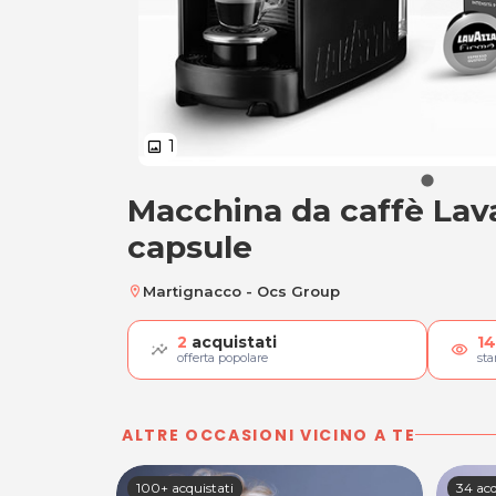
1
image
Macchina da caffè Lav
Macchina da caffè
capsule
Martignacco - Ocs Group
location_on
2
acquistati
14
visibility
offerta popolare
st
ALTRE OCCASIONI VICINO A TE
100+ acquistati
34 acq