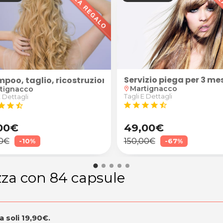
Servizio piega per 3 me
ica
apelli
poo, taglio, ricostruzione e prodotto specifico
Martignacco
tignacco
location_on
Tagli E Dettagli
E Dettagli
star
star
star
star
star_half
tar
star
star_half
00€
49,00€
0€
150,00€
-10%
-67%
zza con 84 capsule
 soli 19,90€.