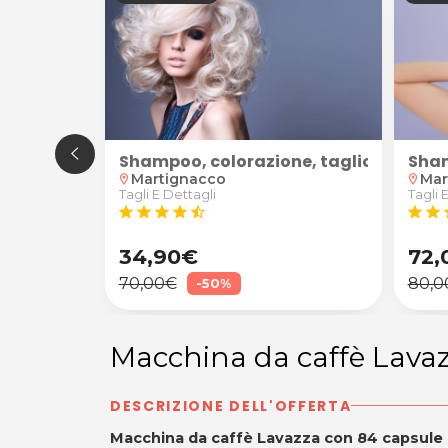
otta di Sale per adulti e bambini da Evoluzione Armon
Shampoo, colorazione, taglio e piega c
Sham
Martignacco
Mar
location_on
location_on
Tagli E Dettagli
Tagli 
star
star
star
star
star_half
star
star
s
34,90€
72,
70,00€
80,0
-50%
Macchina da caffè Lava
DESCRIZIONE DELL'OFFERTA
Macchina da caffè Lavazza con 84 capsule a