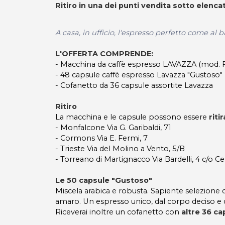
Ritiro in una dei punti vendita sotto elencat
A casa, in ufficio, l'espresso perfetto come al b
L'OFFERTA COMPRENDE:
- Macchina da caffè espresso LAVAZZA (mod. F
- 48 capsule caffè espresso Lavazza "Gustoso"
- Cofanetto da 36 capsule assortite Lavazza
Ritiro
La macchina e le capsule possono essere
riti
- Monfalcone Via G. Garibaldi, 71
- Cormons Via E. Fermi, 7
- Trieste Via del Molino a Vento, 5/B
- Torreano di Martignacco Via Bardelli, 4 c/o Ce
Le 50 capsule "Gustoso"
Miscela arabica e robusta. Sapiente selezione di
amaro. Un espresso unico, dal corpo deciso e dal
Riceverai inoltre un cofanetto con
altre 36 ca