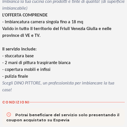
Imbianca la tua cucina con prodotti e tinte di qualità!
(di superficie
imbiancabile)
L'OFFERTA COMPRENDE
- Imbiancatura camera singola fino a 18 mq
Valido in
tutto il territorio del Friuli Venezia Giulia e
nelle
province di VE e TV
.
Il servizio include
:
- stuccatura base
- 2 mani di pittura traspirante bianca
- copertura mobili e infissi
- pulizia finale
Scegli DINO PITTORE, un professionista per imbiancare la tua
casa!
CONDIZIONI
access_time
Potrai beneficiare del servizio solo presentando il
coupon acquistato su Espevia