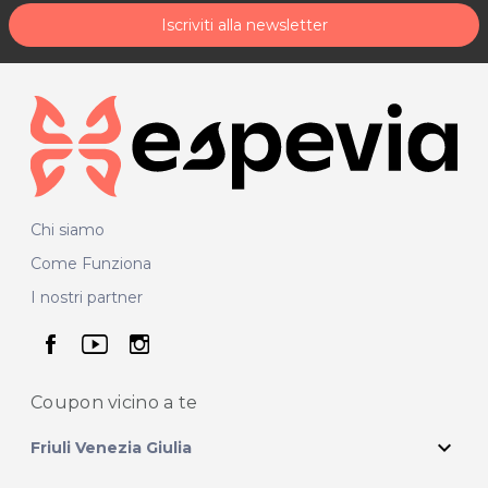
Iscriviti alla newsletter
Chi siamo
Come Funziona
I nostri partner
seguici su facebook
seguici su youtube
seguici su instagram
Coupon vicino
a te
expand_more
Friuli Venezia Giulia