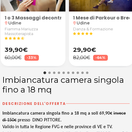
entre
1 o 3 Massaggi decontratturanti/sportivi schiena, 
1 Mese di Parkour o Br
Udine
Udine
location_on
location_on
Fiamma Mariuzza
Danza & Formazione
Massoterapista
star
star
star
star
star
star
star
star
star
star_half
39,90€
29,90€
60,00€
82,00€
-33%
-64%
Imbiancatura camera singola
fino a 18 mq
DESCRIZIONE DELL'OFFERTA
Imbiancatura camera singola fino a 18 mq a soli 69,90€
invece
di 150€
presso DINO PITTORE.
Valido in tutta le Regione FVG e nelle province di VE e TV.