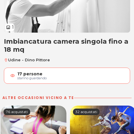
1
image
Imbiancatura camera singola fino a
Imbiancatura camera singola fin
18 mq
Udine - Dino Pittore
location_on
17
persone
visibility
stanno guardando
ALTRE OCCASIONI VICINO A TE
76 acquistati
32 acquistati