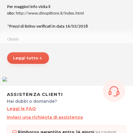
Per maggiori info visita il
sito:
http://www.dinopittore.it/index.html
*Prezzi di listino verificati in data 16/03/2018
ORARI
Su appuntamento.
Leggi tutto
add
DINO PITTORE
Via Barcis, 10
33100 Udine
Tel. 04321740854
Cel. 3407190654
P.IVA 02484690306
ASSISTENZA CLIENTI
Hai dubbi o domande?
Per ulteriori informazioni sull'offerta o sulle modalità di acquisto
Leggi le FAQ
posta@espevia.it
scrivi a
.
Inviaci una richiesta di assistenza
Rimborso garantito entro 14 giorni
sui coupon