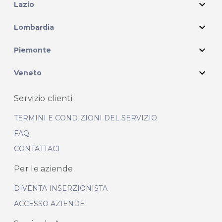
expand_more
Lazio
expand_more
Lombardia
expand_more
Piemonte
expand_more
Veneto
Servizio clienti
TERMINI E CONDIZIONI DEL SERVIZIO
FAQ
CONTATTACI
Per le aziende
DIVENTA INSERZIONISTA
ACCESSO AZIENDE