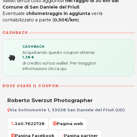
Valido senza costi aggiuntivi
nel raggio di 30 km dal
Comune di San Daniele del Friuli
.
Eventuale
chilometraggio in aggiunta
verrà
contabilizzato a parte (
0,50€/km
).
CASHBACK
CASHBACK
Acquistando questo coupon otterrai
1,38 €
di credito sul tuo wallet. Per maggiori
informazioni
clicca qui
DOVE USARE IL COUPON
Roberto Sverzut Photographer
Via Sottomonte 1, 33038 San Daniele del Friuli (UD)
340.7622728
Pagina web
Pagina Facebook
Pagina partner