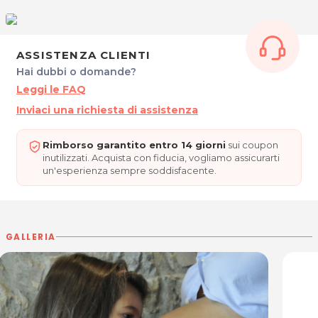
33038 San Daniele del Friuli (UD)
Tel. 3407622728
P.IVA 02859020303
ASSISTENZA CLIENTI
Per ulteriori informazioni sull'offerta o sulle modalità di
Hai dubbi o domande?
acquisto scrivi a
posta@espevia.it
Leggi le FAQ
Inviaci una richiesta di assistenza
Rimborso garantito entro 14 giorni
sui coupon
inutilizzati. Acquista con fiducia, vogliamo assicurarti
un'esperienza sempre soddisfacente.
GALLERIA