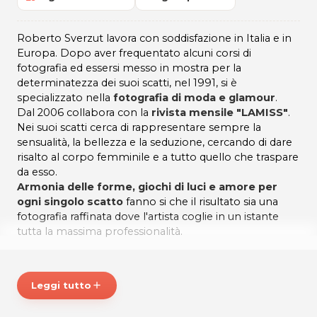
Roberto Sverzut lavora con soddisfazione in Italia e in
Europa. Dopo aver frequentato alcuni corsi di
fotografia ed essersi messo in mostra per la
determinatezza dei suoi scatti, nel 1991, si è
specializzato nella
fotografia di moda e glamour
.
Dal 2006 collabora con la
rivista mensile "LAMISS"
.
Nei suoi scatti cerca di rappresentare sempre la
sensualità, la bellezza e la seduzione, cercando di dare
risalto al corpo femminile e a tutto quello che traspare
da esso.
Armonia delle forme, giochi di luci e amore per
ogni singolo scatto
fanno si che il risultato sia una
fotografia raffinata dove l'artista coglie in un istante
tutta la massima professionalità.
ORARI
Su appuntamento
Leggi tutto
add
ROBERTO SVERZUT Photographer
Via Sottomonte, 1