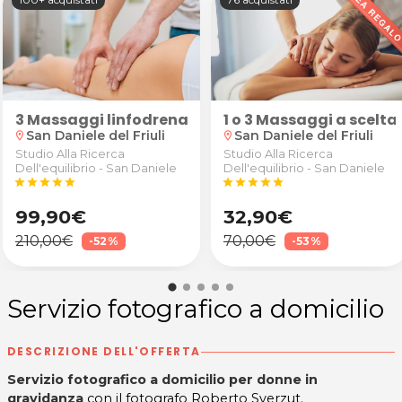
, allungamento 5mm/1cm e colorazione da Come Nelle
3 Massaggi linfodrenanti anticellulite
1 o 3 Massaggi a scelta 
San Daniele del Friuli
San Daniele del Friuli
location_on
location_on
Studio Alla Ricerca
Studio Alla Ricerca
Dell'equilibrio - San Daniele
Dell'equilibrio - San Daniele
star
star
star
star
star
star
star
star
star
star
99,90€
32,90€
210,00€
70,00€
-52%
-53%
Servizio fotografico a domicilio
DESCRIZIONE DELL'OFFERTA
Servizio fotografico a domicilio per donne in
gravidanza
con il fotografo Roberto Sverzut.