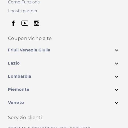
Come Funziona
I nostri partner
seguici su facebook
seguici su youtube
seguici su instagram
Coupon vicino
a te
expand_more
Friuli Venezia Giulia
expand_more
Lazio
expand_more
Lombardia
expand_more
Piemonte
expand_more
Veneto
Servizio clienti