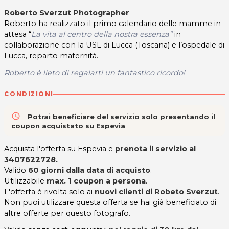
Roberto Sverzut Photographer
Roberto ha realizzato il primo calendario delle mamme in
attesa “
La vita al centro della nostra essenza”
in
collaborazione con la USL di Lucca (Toscana) e l’ospedale di
Lucca, reparto maternità.
Roberto è lieto di regalarti un fantastico ricordo!
CONDIZIONI
access_time
Potrai beneficiare del servizio solo presentando il
coupon acquistato su Espevia
Acquista l'offerta su Espevia e
prenota il servizio al
3407622728.
Valido
60 giorni dalla data di acquisto
.
Utilizzabile
max. 1 coupon a persona
.
L'offerta è rivolta solo ai
nuovi clienti di Robeto Sverzut
.
Non puoi utilizzare questa offerta se hai già beneficiato di
altre offerte per questo fotografo.