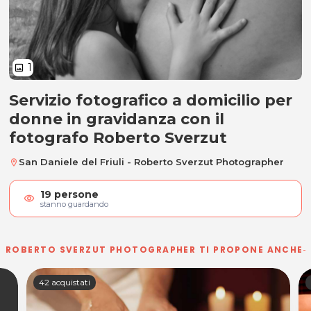
1
image
Servizio fotografico a domicilio per
Servizio fotografico a domicilio
donne in gravidanza con il
fotografo Roberto Sverzut
San Daniele del Friuli - Roberto Sverzut Photographer
location_on
19
persone
visibility
stanno guardando
ROBERTO SVERZUT PHOTOGRAPHER TI PROPONE ANCHE
42 acquistati