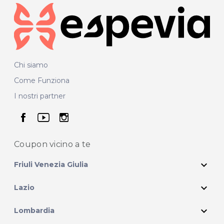
Chi siamo
Come Funziona
I nostri partner
seguici su facebook
seguici su youtube
seguici su instagram
Coupon vicino
a te
expand_more
Friuli Venezia Giulia
expand_more
Lazio
expand_more
Lombardia