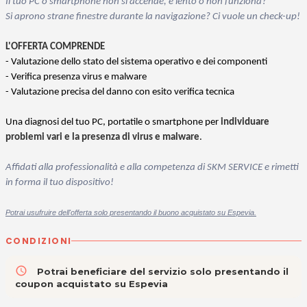
Il tuo PC o smartphone non si accende, è lento o non funziona?
Si aprono strane finestre durante la navigazione? Ci vuole un check-up!
L'OFFERTA COMPRENDE
- Valutazione dello stato del sistema operativo e dei componenti
- Verifica presenza virus e malware
- Valutazione precisa del danno con esito verifica tecnica
Una diagnosi del tuo PC, portatile o smartphone per
individuare
problemi vari e la presenza di virus e malware
.
Affidati alla professionalità e alla competenza di SKM SERVICE e rimetti
in forma il tuo dispositivo!
Potrai usufruire dell'offerta solo presentando il buono acquistato su Espevia.
CONDIZIONI
access_time
Potrai beneficiare del servizio solo presentando il
coupon acquistato su Espevia