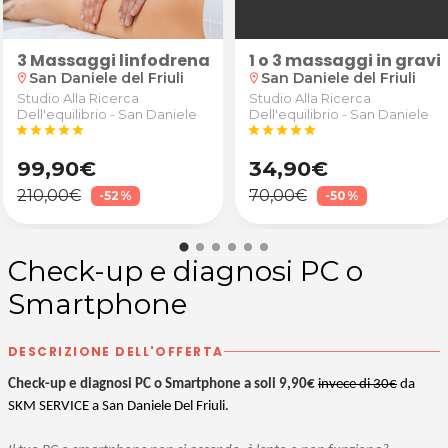
avole a Spilimbergo
elax
3 Massaggi linfodrenanti anticellulite
1 o 3 massaggi in gravid
San Daniele del Friuli
San Daniele del Friuli
location_on
location_on
Studio Alla Ricerca
Studio Alla Ricerca
Dell'equilibrio - San Daniele
Dell'equilibrio - San Daniele
star
star
star
star
star
star
star
star
star
star
99,90€
34,90€
210,00€
70,00€
-52%
-50%
Check-up e diagnosi PC o
Smartphone
DESCRIZIONE DELL'OFFERTA
Check-up e diagnosi PC o Smartphone
a soli 9,90€
invece di 30€
da
SKM SERVICE a San Daniele Del Friuli.