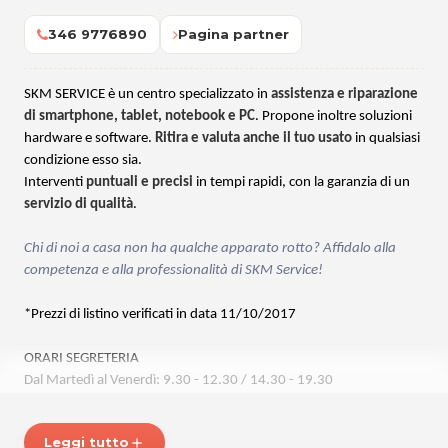
346 9776890
Pagina partner
SKM SERVICE è un centro specializzato in
assistenza e riparazione
di smartphone, tablet, notebook e PC
. Propone inoltre soluzioni
hardware e software.
Ritira e valuta anche il tuo usato
in qualsiasi
condizione esso sia.
Interventi
puntuali e precisi
in tempi rapidi, con la garanzia di un
servizio di qualità
.
Chi di noi a casa non ha qualche apparato rotto? Affidalo alla
competenza e alla professionalità di SKM Service!
*Prezzi di listino verificati in data 11/10/2017
ORARI SEGRETERIA
Dal Martedì al Venerdì: 9.30 - 12.30 / 14.30 - 19.30
Sabato: 9.30 - 12.30
Lunedì e Domenica chiuso.
Leggi tutto
add