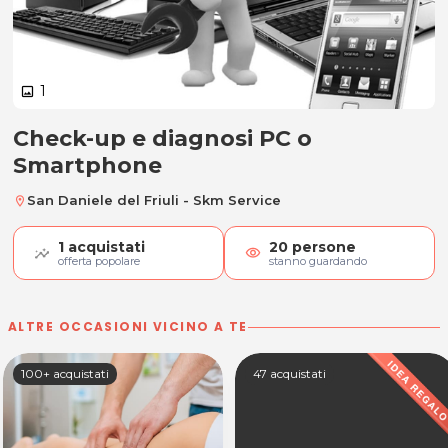
1
image
Check-up e diagnosi PC o
Check-up e diagnosi PC o Smart
Smartphone
San Daniele del Friuli - Skm Service
location_on
1
acquistati
20
persone
visibility
offerta popolare
stanno guardando
ALTRE OCCASIONI VICINO A TE
100+ acquistati
47 acquistati