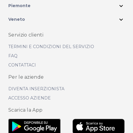
expand_more
Piemonte
expand_more
Veneto
Servizio clienti
TERMINI E CONDIZIONI DEL SERVIZIO
FAQ
CONTATTACI
Per le aziende
DIVENTA INSERZIONISTA
ACCESSO AZIENDE
Scarica la App