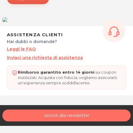
SKM SERVICE
Via Piave 3
33038 San Daniele del Friuli (UD)
Tel. 346 9776890
P.IVA 02878190301
ASSISTENZA CLIENTI
Hai dubbi o domande?
Per ulteriori informazioni sull'offerta o sulle modalità di acquisto
Leggi le FAQ
posta@espevia.it
scrivi a
.
Inviaci una richiesta di assistenza
Rimborso garantito entro 14 giorni
sui coupon
inutilizzati. Acquista con fiducia, vogliamo assicurarti
un'esperienza sempre soddisfacente.
Iscriviti alla newsletter