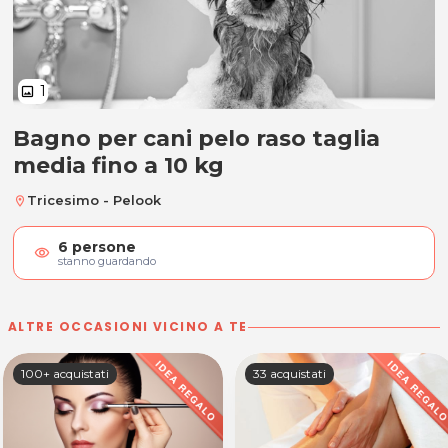
1
image
Bagno per cani pelo raso taglia
Bagno per cani pelo raso taglia m
media fino a 10 kg
Tricesimo - Pelook
location_on
6
persone
visibility
stanno guardando
ALTRE OCCASIONI VICINO A TE
100+ acquistati
33 acquistati