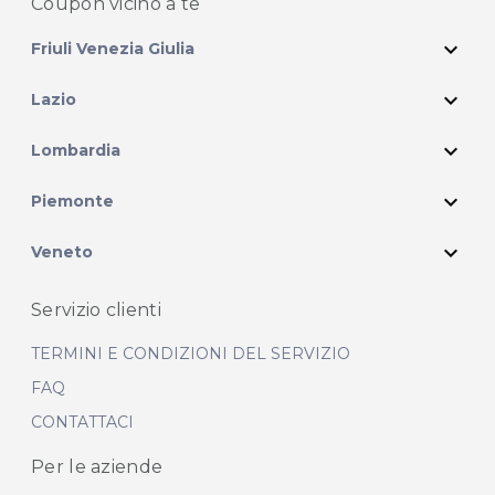
Coupon vicino
a te
expand_more
Friuli Venezia Giulia
expand_more
Lazio
expand_more
Lombardia
expand_more
Piemonte
expand_more
Veneto
Servizio clienti
TERMINI E CONDIZIONI DEL SERVIZIO
FAQ
CONTATTACI
Per le aziende