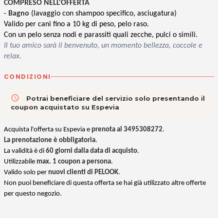
COMPRESO NELL'OFFERTA
-
Bagno
(lavaggio con shampoo specifico, asciugatura)
Valido per cani fino a 10 kg di peso, pelo raso.
Con un pelo senza nodi e parassiti quali zecche, pulci o simili.
Il tuo amico sarà il benvenuto, un momento bellezza, coccole e
relax.
CONDIZIONI
access_time
Potrai beneficiare del servizio solo presentando il
coupon acquistato su Espevia
Acquista l'offerta su Espevia e
prenota al 3495308272
.
La prenotazione è obbligatoria
.
La validità è di
60 giorni dalla data di acquisto
.
Utilizzabile
max. 1 coupon a persona
.
Valido solo per
nuovi clienti di PELOOK
.
Non puoi beneficiare di questa offerta se hai già utilizzato altre offerte
per questo negozio.