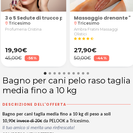
eria Pozzebon di Tavagnacco
 2 zone a scelta tra addome, glutei, cosce, retro co
rofumo di cocco o mandarino della durata di 60' o 90
3 o 5 Sedute di trucco professionale eseguito da u
Massaggio drenante "F
Tricesimo
Tricesimo
location_on
location_on
Profumeria Cristina
Ambra Fratini Massaggi
Olistici
star
star
star
star
star_half
19,90€
27,90€
45,00€
50,00€
-56%
-44%
Bagno per cani pelo raso taglia
media fino a 10 kg
DESCRIZIONE DELL'OFFERTA
Bagno per cani taglia media fino a 10 kg di peso a soli
10,90€
invece di 20€
da PELOOK a Tricesimo.
Il tuo amico si merita una rinfrescata!