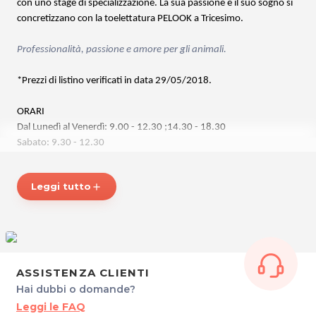
con uno stage di specializzazione. La sua passione e il suo sogno si
concretizzano con la toelettatura PELOOK a Tricesimo.
Professionalità, passione e amore per gli animali.
*Prezzi di listino verificati in data 29/05/2018.
ORARI
Dal Lunedì al Venerdì: 9.00 - 12.30 ;14.30 - 18.30
Sabato: 9.30 - 12.30
Si riceve su appuntamento.
Leggi tutto
add
PELOOK di Tosolini Michela
Via G. B. Gallerio, 7 - Tricesimo
Tel. 3495308272
P.IVA 02904370307
Per ulteriori informazioni sull'offerta o sulle modalità di acquisto
ASSISTENZA CLIENTI
.
posta@espevia.it
scrivi a
Hai dubbi o domande?
Leggi le FAQ