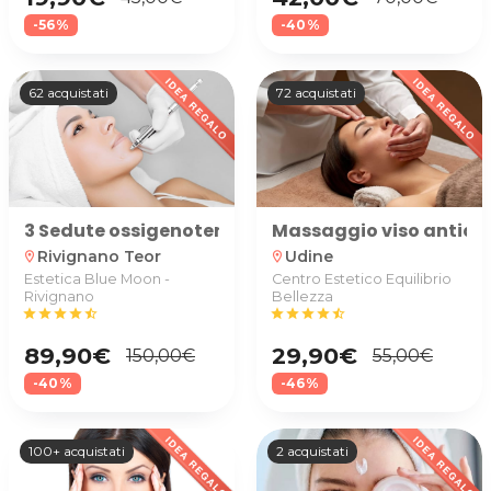
-56%
-40%
62 acquistati
72 acquistati
3 Sedute ossigenoterapia viso
Massaggio viso antiag
Rivignano Teor
Udine
location_on
location_on
Estetica Blue Moon -
Centro Estetico Equilibrio
Rivignano
Bellezza
star
star
star
star
star_half
star
star
star
star
star_half
89,90€
29,90€
150,00€
55,00€
-40%
-46%
100+ acquistati
2 acquistati