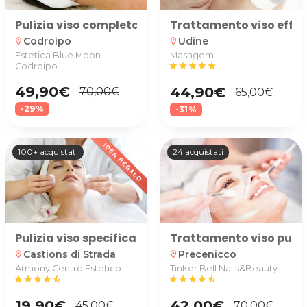
Pulizia viso completa + eventuale trattamento id
Trattamento viso effett
Codroipo
Udine
location_on
location_on
Estetica Blue Moon -
Masagem
Codroipo
star
star
star
star
star
49,90€
44,90€
70,00€
65,00€
-29%
-31%
100+ acquistati
24 acquistati
Pulizia viso specifica
Trattamento viso purifi
Castions di Strada
Precenicco
location_on
location_on
Armony Centro Estetico
Tinker Bell Nails&Beauty
star
star
star
star
star_half
star
star
star
star
star_half
19,90€
42,00€
45,00€
70,00€