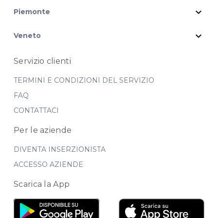
expand_more
Piemonte
expand_more
Veneto
Servizio clienti
TERMINI E CONDIZIONI DEL SERVIZIO
FAQ
CONTATTACI
Per le aziende
DIVENTA INSERZIONISTA
ACCESSO AZIENDE
Scarica la App