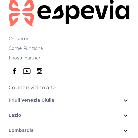
Chi siamo
Come Funziona
I nostri partner
seguici su facebook
seguici su youtube
seguici su instagram
Coupon vicino
a te
expand_more
Friuli Venezia Giulia
expand_more
Lazio
expand_more
Lombardia