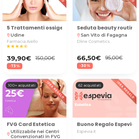
5 Trattamenti ossigenoterapia viso antiage
Seduta beauty routine 
Udine
San Vito di Fagagna
location_on
location_on
Farmacia Aiello
Dline Cosmetics
star
star
star
star
star_half
66,50€
39,90€
95,00€
150,00€
-30%
-73%
100+ acquistati
62 acquistati
FVG Card Estetica
Buono Regalo Espevia uti
Utilizzabile nei Centri
Espevia.it
location_on
Convenzionati in FVG