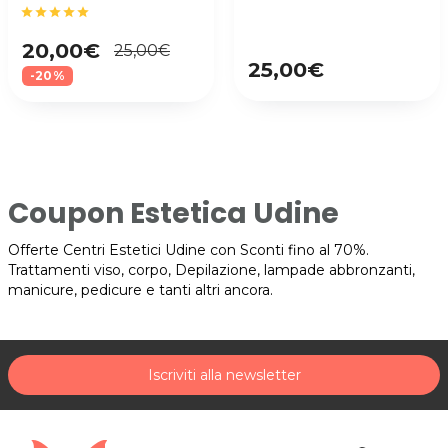
star
star
star
star
star
20,00€
25,00€
25,00€
-20%
Coupon Estetica Udine
Offerte Centri Estetici Udine con Sconti fino al 70%.
Trattamenti viso, corpo, Depilazione, lampade abbronzanti,
manicure, pedicure e tanti altri ancora.
Iscriviti alla newsletter