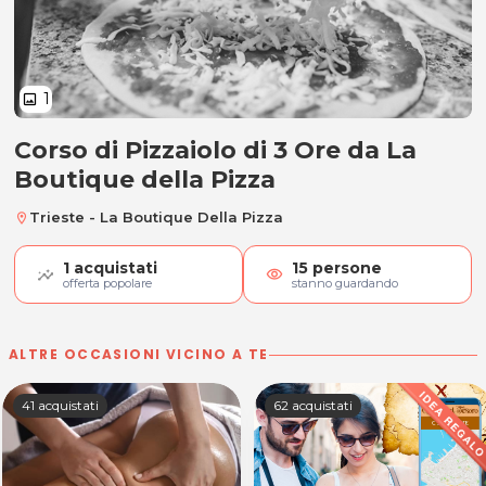
1
image
Corso di Pizzaiolo di 3 Ore da La
Corso di Pizzaiolo di 3 Ore
Boutique della Pizza
Trieste - La Boutique Della Pizza
location_on
1
acquistati
15
persone
visibility
offerta popolare
stanno guardando
ALTRE OCCASIONI VICINO A TE
41 acquistati
62 acquistati