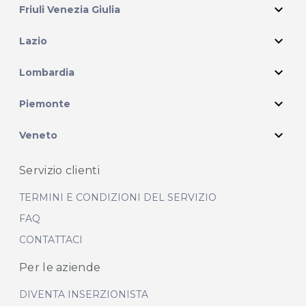
expand_more
Friuli Venezia Giulia
expand_more
Lazio
expand_more
Lombardia
expand_more
Piemonte
expand_more
Veneto
Servizio clienti
TERMINI E CONDIZIONI DEL SERVIZIO
FAQ
CONTATTACI
Per le aziende
DIVENTA INSERZIONISTA