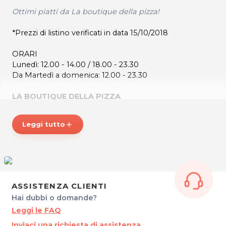
Ottimi piatti da La boutique della pizza!
*Prezzi di listino verificati in data 15/10/2018
ORARI
Lunedì: 12.00 - 14.00 / 18.00 - 23.30
Da Martedì a domenica: 12.00 - 23.30
LA BOUTIQUE DELLA PIZZA
Via Molino a Vento, 6
34137 Trieste
Leggi tutto
add
Tel. 040630409 - 040639997
P.IVA 01266920329
Per ulteriori informazioni sull'offerta o sulle modalit‡ di
acquisto scrivi a
posta@espevia.it
.
ASSISTENZA CLIENTI
Hai dubbi o domande?
Leggi le FAQ
Inviaci una richiesta di assistenza