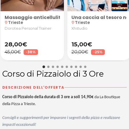
e gel da Fashion Beauty a Trieste
entro di Gorizia! Caccia al Tesoro "La Prova del Solda
Massaggio anticellulite
Una caccia al tesoro ne
Trieste
Trieste
location_on
location_on
Dorotea Personal Trainer
Xhstudio
28,00€
15,00€
45,00€
20,00€
-38%
-25%
Corso di Pizzaiolo di 3 Ore
DESCRIZIONE DELL'OFFERTA
Corso di Pizzaiolo della durata di 3 ore a soli 14,90€
da La Boutique
della Pizza a Trieste.
Consigli e suggerimenti per imparare i segreti della pizza e realizzare
impasti eccezionali!