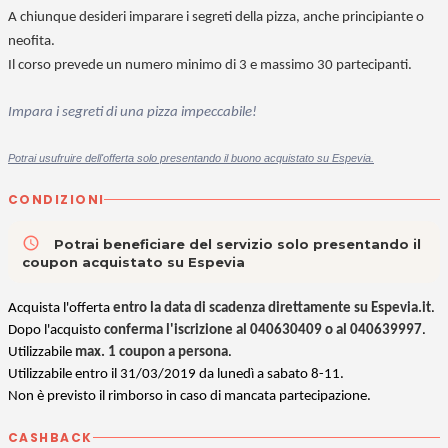
A chiunque desideri imparare i segreti della pizza, anche principiante o
neofita.
Il corso prevede un numero minimo di 3 e massimo 30 partecipanti.
Impara i segreti di una pizza impeccabile!
Potrai usufruire dell'offerta solo presentando il buono acquistato su Espevia.
CONDIZIONI
access_time
Potrai beneficiare del servizio solo presentando il
coupon acquistato su Espevia
Acquista l'offerta
entro la data di scadenza direttamente su Espevia.it
.
Dopo l'acquisto
conferma l'iscrizione al 040630409 o al 040639997
.
Utilizzabile
max. 1 coupon a persona
.
Utilizzabile entro il 31/03/2019 da lunedì a sabato 8-11.
Non è previsto il rimborso in caso di mancata partecipazione.
CASHBACK