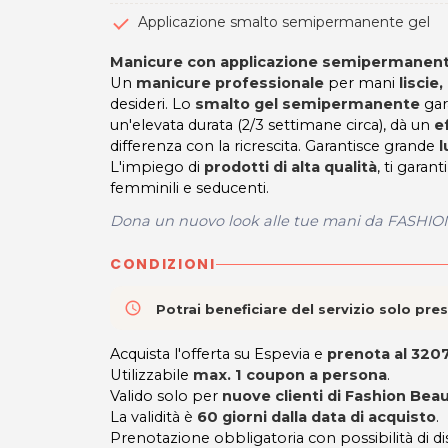
Applicazione smalto semipermanente gel
Manicure con applicazione semipermanent
Un
manicure professionale
per mani
liscie
desideri. Lo
smalto gel semipermanente
gar
un'elevata durata (2/3 settimane circa), dà un
e
differenza con la ricrescita. Garantisce grande
l
L'impiego di
prodotti di alta qualità
, ti garan
femminili e seducenti.
Dona un nuovo look alle tue mani da FASHI
CONDIZIONI
access_time
Potrai beneficiare del servizio solo pr
Acquista l'offerta su Espevia e
prenota al
3207
Utilizzabile
max. 1 coupon a persona
.
Valido solo per
nuove clienti di Fashion Bea
La validità è
60 giorni dalla data di acquisto
.
Prenotazione obbligatoria con possibilità di 