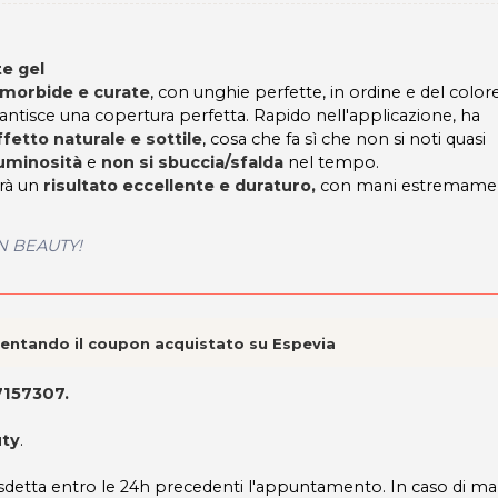
e gel
, morbide e curate
, con unghie perfette, in ordine e del color
antisce una copertura perfetta. Rapido nell'applicazione, ha
ffetto naturale e sottile
, cosa che fa sì che non si noti quasi
uminosità
e
non si sbuccia/sfalda
nel tempo.
tirà un
risultato eccellente e duraturo,
con mani estremame
ON BEAUTY!
esentando il coupon acquistato su Espevia
157307.
uty
.
disdetta entro le 24h precedenti l'appuntamento. In caso di m