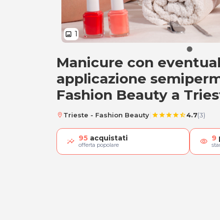
1
image
Manicure con eventua
Manicure
applicazione semiper
Fashion Beauty a Tries
|
Trieste - Fashion Beauty
4.7
(3)
location_on
star
star
star
star
star_half
95
acquistati
9
visibility
offerta popolare
st