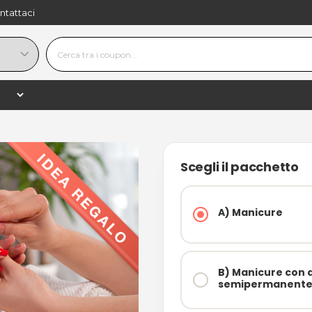
ntattaci
16,90 €
−
+
shopping_
30,00 €
−44%
Scegli il pacchetto
A) Manicure
B) Manicure con 
semipermanente