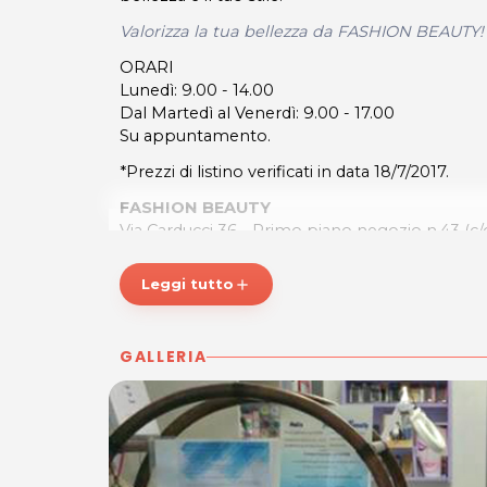
Valorizza la tua bellezza da FASHION BEAUTY!
ORARI
Lunedì: 9.00 - 14.00
Dal Martedì al Venerdì: 9.00 - 17.00
Su appuntamento.
*Prezzi di listino verificati in data 18/7/2017.
FASHION BEAUTY
Via Carducci 36 - Primo piano negozio n.43 (c
34124 Trieste
Tel. 3207157307
Leggi tutto
add
P.IVA 01132010321
Per ulteriori informazioni sull'offerta o sulle mo
GALLERIA
a
posta@espevia.it
.