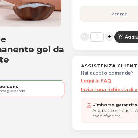
Per me
le
shopping_cart_checkout
Aggiu
manente gel da
te
ASSISTENZA CLIENT
Hai dubbi o domande?
Leggi le FAQ
persone
Inviaci una richiesta di 
anno guardando
Rimborso garantito 
Acquista con fiducia, 
soddisfacente.