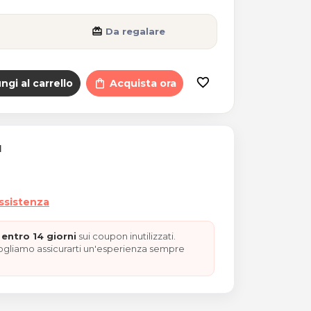
card_giftcard
Da regalare
favorite_border
ngi al carrello
shopping_bag
Acquista ora
I
assistenza
entro 14 giorni
sui coupon inutilizzati.
vogliamo assicurarti un'esperienza sempre