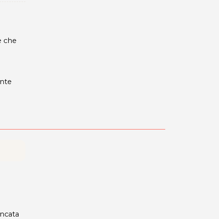
e che
nte
ancata