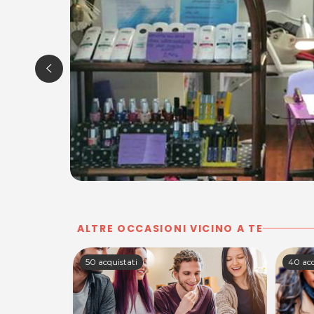
ALTRE OCCASIONI VICINO A TE
50 acquistati
40 acq