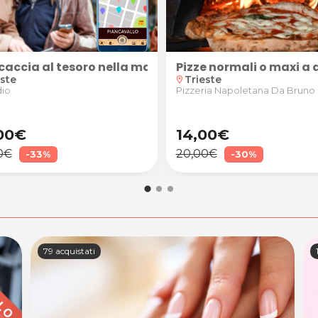
Trieste
& play + 60 min. video di Game Play ITA) realizzato d
caccia al tesoro nella magica atmosfera di Piancavallo
Pizze normali o maxi a 
este
Trieste
location_on
dio
Pizzeria Napoletana Da Bruno
00€
14,00€
0€
20,00€
-33%
-30%
79 acquistati