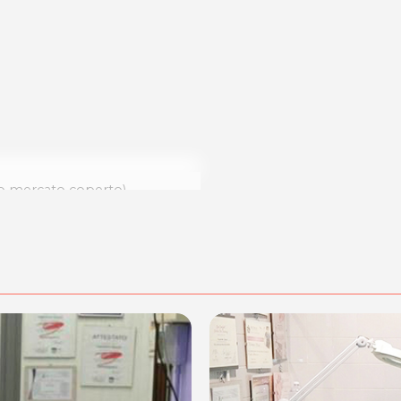
/o mercato coperto)
dalità di acquisto scrivi