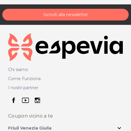
Iscriviti alla newsletter
Chi siamo
Come Funziona
I nostri partner
seguici su facebook
seguici su youtube
seguici su instagram
Coupon vicino
a te
expand_more
Friuli Venezia Giulia