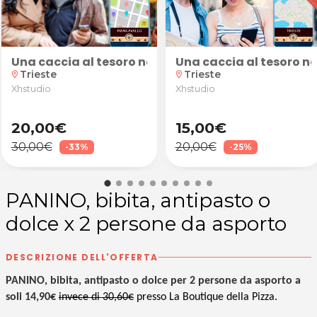
 da Fashion Beauty a Trieste
gel
Una caccia al tesoro nella magica atmosfera di Pian
Una caccia al tesoro ne
Trieste
Trieste
location_on
location_on
Xhstudio
Xhstudio
20,00€
15,00€
30,00€
20,00€
-33%
-25%
PANINO, bibita, antipasto o
dolce x 2 persone da asporto
DESCRIZIONE DELL'OFFERTA
PANINO, bibita, antipasto o dolce per 2 persone da asporto a
soli 14,90€
invece di 30,60€
presso La Boutique della Pizza.