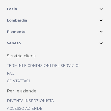
expand_more
Lazio
expand_more
Lombardia
expand_more
Piemonte
expand_more
Veneto
Servizio clienti
TERMINI E CONDIZIONI DEL SERVIZIO
FAQ
CONTATTACI
Per le aziende
DIVENTA INSERZIONISTA
ACCESSO AZIENDE