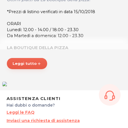
*Prezzi di listino verificati in data 15/10/2018
ORARI
Lunedì: 12.00 - 14.00 / 18.00 - 23.30
Da Martedì a domenica: 12.00 - 23.30
LA BOUTIQUE DELLA PIZZA
Via Molino a Vento, 6
34137 Trieste
Leggi tutto
add
Tel. 040630409 - 040639997
P.IVA 01266920329
Per ulteriori informazioni sull'offerta o sulle modalit‡ di
acquisto scrivi a
posta@espevia.it
.
ASSISTENZA CLIENTI
Hai dubbi o domande?
Leggi le FAQ
Inviaci una richiesta di assistenza