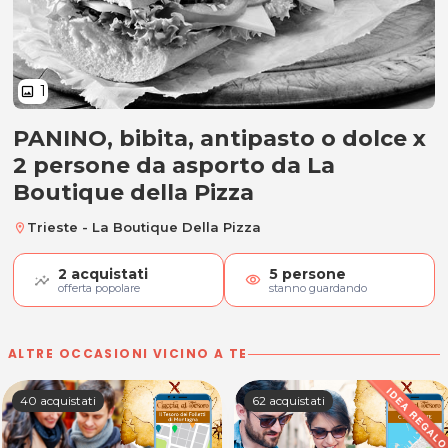
1
image
PANINO, bibita, antipasto o dolce x
PANINO, bibita, antipasto o dolce
2 persone da asporto da La
Boutique della Pizza
Trieste - La Boutique Della Pizza
location_on
2
acquistati
5
persone
visibility
offerta popolare
stanno guardando
ALTRE OCCASIONI VICINO A TE
40 acquistati
62 acquistati