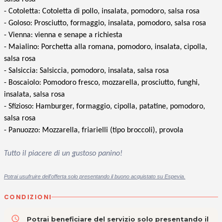
- Cotoletta: Cotoletta di pollo, insalata, pomodoro, salsa rosa
- Goloso: Prosciutto, formaggio, insalata, pomodoro, salsa rosa
- Vienna: vienna e senape a richiesta
- Maialino: Porchetta alla romana, pomodoro, insalata, cipolla,
salsa rosa
-
Salsiccia:
Salsiccia, pomodoro, insalata, salsa rosa
- Boscaiolo: Pomodoro fresco, mozzarella, prosciutto, funghi,
insalata, salsa rosa
- Sfizioso: Hamburger, formaggio, cipolla, patatine, pomodoro,
salsa rosa
- Panuozzo: Mozzarella, friarielli (tipo broccoli), provola
Tutto il piacere di un gustoso panino!
Potrai usufruire dell'offerta solo presentando il buono acquistato su Espevia.
CONDIZIONI
access_time
Potrai beneficiare del servizio solo presentando il