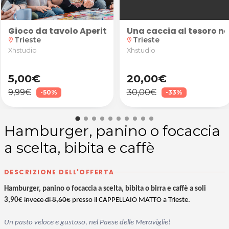
Trieste
oppure pedicure correttiva da Fashion Beauty a Tri
a suggestiva atmosfera di Verona! Caccia al Tesoro "L
Gioco da tavolo Aperitivescape (print & play + 60 
Una caccia al tesoro ne
Trieste
Trieste
location_on
location_on
Xhstudio
Xhstudio
5,00€
20,00€
9,99€
30,00€
-50%
-33%
Hamburger, panino o focaccia
a scelta, bibita e caffè
DESCRIZIONE DELL'OFFERTA
Hamburger, panino o focaccia a scelta, bibita o birra e caffè a soli
3,90€
invece di 8,60€
presso il CAPPELLAIO MATTO a Trieste.
Un pasto veloce e gustoso, nel Paese delle Meraviglie!