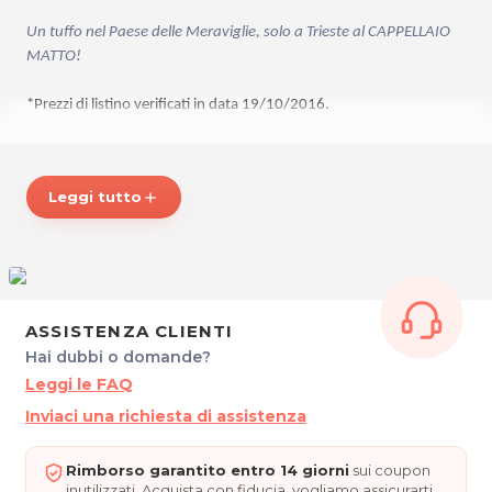
Un tuffo nel Paese delle Meraviglie, solo a Trieste al
CAPPELLAIO
MATTO
!
*Prezzi di listino verificati in data 19/10/2016.
ORARI
Dal Lunedì al Sabato dalle 6.30 alle 22.00
Leggi tutto
add
AL CAPPELLAIO MATTO
Via XXX Ottobre, 15
34122 Trieste
Tel. 0402457261
P.IVA 01191710324
ASSISTENZA CLIENTI
Hai dubbi o domande?
Per ulteriori informazioni sull'offerta o sulle modalità di acquisto
Leggi le FAQ
.
posta@espevia.it
scrivi a
Inviaci una richiesta di assistenza
Rimborso garantito entro 14 giorni
sui coupon
inutilizzati. Acquista con fiducia, vogliamo assicurarti