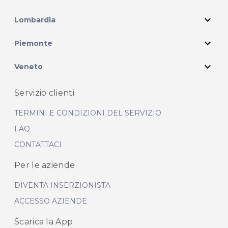
expand_more
Lombardia
expand_more
Piemonte
expand_more
Veneto
Servizio clienti
TERMINI E CONDIZIONI DEL SERVIZIO
FAQ
CONTATTACI
Per le aziende
DIVENTA INSERZIONISTA
ACCESSO AZIENDE
Scarica la App