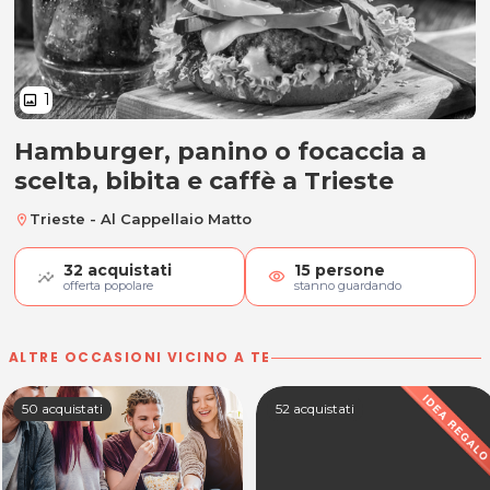
1
image
Hamburger, panino o focaccia a
Hamburger, panino o focaccia a sc
scelta, bibita e caffè a Trieste
Trieste - Al Cappellaio Matto
location_on
32
acquistati
15
persone
visibility
offerta popolare
stanno guardando
ALTRE OCCASIONI VICINO A TE
50 acquistati
52 acquistati