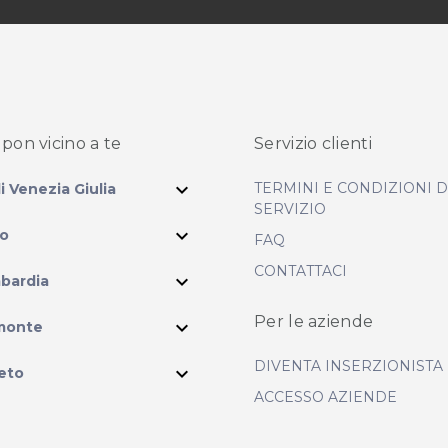
pon vicino
a te
Servizio clienti
expand_more
TERMINI E CONDIZIONI 
li Venezia Giulia
SERVIZIO
expand_more
io
FAQ
CONTATTACI
expand_more
bardia
ram
Per le aziende
expand_more
monte
DIVENTA INSERZIONISTA
expand_more
eto
ACCESSO AZIENDE