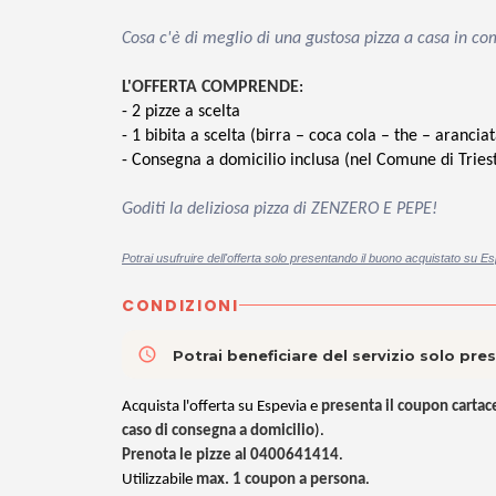
Cosa c'è di meglio di una gustosa pizza a casa in c
L'OFFERTA COMPRENDE
:
- 2 pizze a scelta
- 1 bibita a scelta (birra – coca cola – the
–
arancia
- Consegna a domicilio inclusa (nel Comune di Trieste)
Goditi la deliziosa pizza di ZENZERO E PEPE!
Potrai usufruire dell'offerta solo presentando il buono acquistato su Es
CONDIZIONI
access_time
Potrai beneficiare del servizio solo pr
Acquista l'offerta su Espevia e
presenta il coupon cartac
caso di consegna a domicilio
).
Prenota le pizze al 0400641414
.
Utilizzabile
max. 1 coupon a persona
.