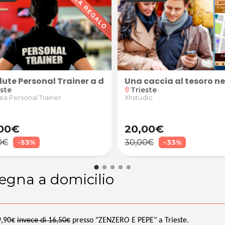
soro "La Prova di Casanova" per 1 o 2 famiglie/gruppi
atmosfera di Verona! Caccia al Tesoro "La tragedia di
dute Personal Trainer a domicilio
Una caccia al tesoro ne
este
Trieste
location_on
a Personal Trainer
Xhstudio
00€
20,00€
0€
30,00€
-53%
-33%
segna a domicilio
9,90€
invece di 16,50€
presso "ZENZERO E PEPE" a Trieste.