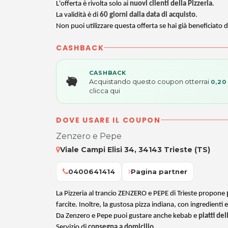
L'offerta è rivolta solo ai
nuovi clienti della Pizzeria
.
La validità è di
60 giorni dalla data di acquisto
.
Non puoi utilizzare questa offerta se hai già beneficiato di
CASHBACK
CASHBACK
Acquistando questo coupon otterrai
0,20
clicca qui
DOVE USARE IL COUPON
Zenzero e Pepe
Viale Campi Elisi 34, 34143 Trieste (TS)
0400641414
Pagina partner
La Pizzeria al trancio ZENZERO e PEPE di Trieste propone
farcite. Inoltre, la gustosa pizza indiana, con ingredienti 
Da Zenzero e Pepe puoi gustare anche kebab e
piatti de
Servizio di
consegna a domicilio
.