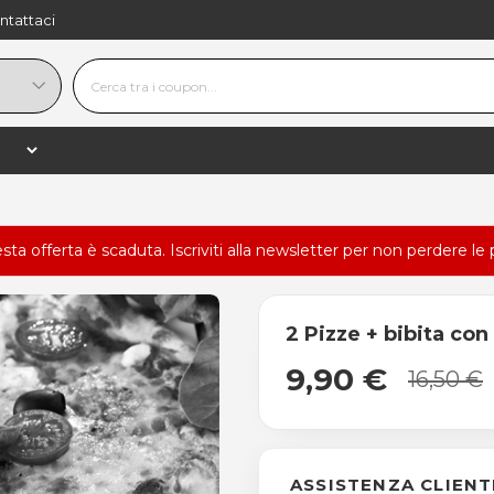
ntattaci
esta offerta è scaduta.
Iscriviti alla newsletter
per non perdere le 
2 Pizze + bibita co
9,90 €
16,50 €
ASSISTENZA CLIENT