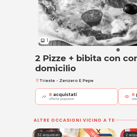
1
image
2 Pizze + bibita con c
2 Pizze + bibita co
domicilio
Trieste - Zenzero E Pepe
location_on
8
acquistati
6
visibility
offerta popolare
st
ALTRE OCCASIONI VICINO A TE
32 acquistati
2 acqu