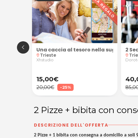
 nella suggestiva atmosfera di Venezia! Caccia al Te
Una caccia al tesoro nella suggestiva 
2 Se
Trieste
Tri
location_on
location_on
Xhstudio
Dorote
15,00€
40,
20,00€
85,0
-25%
2 Pizze + bibita con con
DESCRIZIONE DELL'OFFERTA
2 Pizze + 1 bibita con consegna a domicilio a soli 