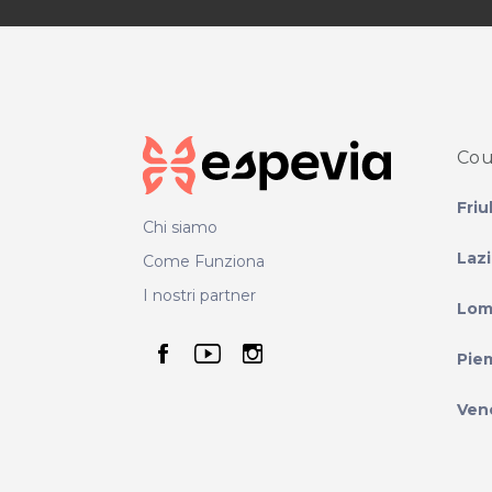
Cou
Friu
Chi siamo
Laz
Come Funziona
I nostri partner
Lom
seguici su facebook
seguici su youtube
seguici su instag
Pie
Ven