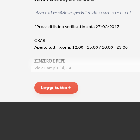
Pizza e altre sfiziose specialità, da ZENZERO e PEPE!
*Prezzi di listino verificati in data 27/02/2017.
ORARI
Aperto tutti i giorni: 12.00 - 15.00 / 18.00 - 23.00
ZENZERO E PEPE
Viale Campi Elisi, 34
34143 Trieste
Tel. 0400641414
Leggi tutto
add
P.IVA 01283970323
Per ulteriori informazioni sull'offerta o sulle modalità di 