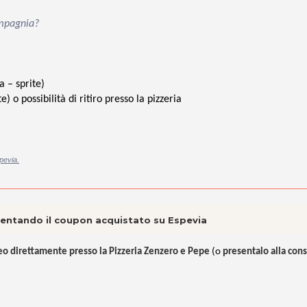
ompagnia?
ta
–
sprite
)
 o possibilità di ritiro presso la pizzeria
pevia.
esentando il coupon acquistato su Espevia
eo direttamente presso la Pizzeria Zenzero e Pepe
(o
presentalo alla con