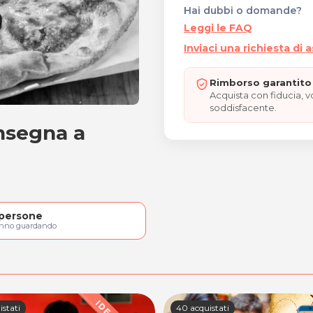
Hai dubbi o domande?
Leggi le FAQ
Inviaci una richiesta di 
Rimborso garantito 
Acquista con fiducia, 
soddisfacente.
onsegna a
n consegna a domicilio
persone
anno guardando
istati
40 acquistati