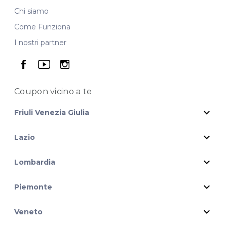
Chi siamo
Come Funziona
I nostri partner
seguici su facebook
seguici su youtube
seguici su instagram
Coupon vicino
a te
expand_more
Friuli Venezia Giulia
expand_more
Lazio
expand_more
Lombardia
expand_more
Piemonte
expand_more
Veneto