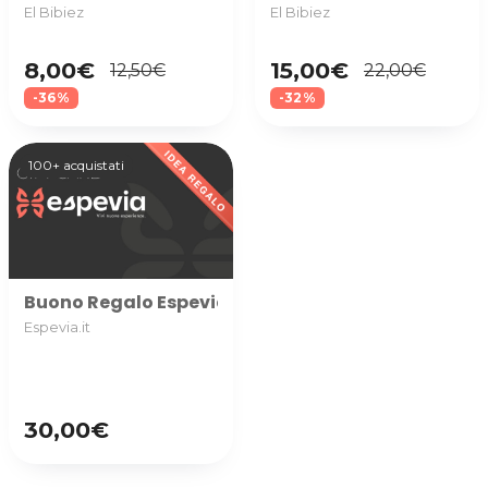
El Bibiez
El Bibiez
8,00€
15,00€
12,50€
22,00€
-36%
-32%
100+ acquistati
Buono Regalo Espevia disponibile in diversi tagli, p
Espevia.it
30,00€