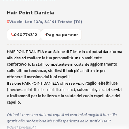
Hair Point Daniela
Via dei Leo 10/a, 34141 Trieste (TS)
040774312
Pagina partner
HAIR POINT DANIELA è un Salone di Trieste in cui potrai dare forma
alle idee ed
esaltare la tua personalità
. In un
ambiente
confortevole
, lo staff, competente e in costante
aggiornamento
sulle ultime tendenze
, studierà il look più adatto a te per
ottenere il massimo dai tuoi capelli
.
Il salone HAIR POINT DANIELA offre i servizi di
taglio
,
effetti luce
(
meches
,
colpi di sole, colpi di sole, etc.),
colore
, piega e altri servizi
e
trattamenti per la bellezza e la salute
del cuoio capelluto e
del
capello
.
Ottieni il massimo dai tuoi capelli ed esprimi al meglio il tuo stile
grazie alla professionalità e all'esperienza dello staff di HAIR
POINT DANIELA!