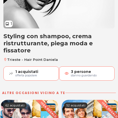
1
image
Styling con shampoo, crema
Styling con shampoo, crema ristr
ristrutturante, piega moda e
fissatore
Trieste - Hair Point Daniela
location_on
1
acquistati
3
persone
visibility
offerta popolare
stanno guardando
ALTRE OCCASIONI VICINO A TE
62 acquistati
52 acquistati