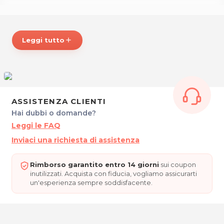
ORARI
Lunedì: 15.00 - 19.00
Leggi tutto
add
Martedì:
9.00 - 13.00 / 15.00 - 19.00
Giovedì:
9.00 - 13.00 / 15.00 - 19.00
Venerdì:
9.00 - 19.00
Sabato: 9.00 - 13.00
Mercoledì chiuso.
ASSISTENZA CLIENTI
HAIR POINT DANIELA
Hai dubbi o domande?
Via dei Leo, 10/a
Leggi le FAQ
34141 Trieste
Inviaci una richiesta di assistenza
Tel. 040774312
P.IVA 01282160322
Rimborso garantito entro 14 giorni
sui coupon
inutilizzati. Acquista con fiducia, vogliamo assicurarti
Per ulteriori informazioni sull'offerta o sulle modalità di acquisto
un'esperienza sempre soddisfacente.
posta@espevia.it
scrivi a