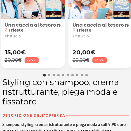
 da Fashion Beauty a Trieste
in presenza da Elena Ferruzzi a Trieste
con tips oppure cartina da Fashion Beauty a Trieste
Una caccia al tesoro nella suggestiva atmosfera di 
Una caccia al tesoro ne
Trieste
Trieste
location_on
location_on
Xhstudio
Xhstudio
15,00€
20,00€
20,00€
30,00€
-25%
-33%
Styling con shampoo, crema
ristrutturante, piega moda e
fissatore
DESCRIZIONE DELL'OFFERTA
Shampoo, styling, crema ristrutturante e piega moda a soli 9,90 euro