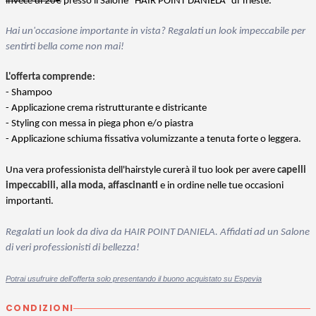
invece di 20€
presso il Salone "HAIR POINT DANIELA” di Trieste.
Hai un'occasione importante in vista? Regalati un look impeccabile per
sentirti bella come non mai!
L'offerta comprende
:
- Shampoo
- Applicazione crema ristrutturante e districante
- Styling con messa in piega phon e/o piastra
- Applicazione schiuma fissativa volumizzante a tenuta forte o leggera.
Una vera professionista dell'hairstyle curerà il tuo look per avere
capelli
impeccabili, alla moda, affascinanti
e in ordine nelle tue occasioni
importanti.
Regalati un look da diva da HAIR POINT DANIELA. Affidati ad un Salone
di veri professionisti di bellezza!
Potrai usufruire dell'offerta solo presentando il buono acquistato su Espevia
CONDIZIONI