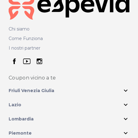
Chi siamo
Come Funziona
I nostri partner
seguici su facebook
seguici su youtube
seguici su instagram
Coupon vicino
a te
expand_more
Friuli Venezia Giulia
expand_more
Lazio
expand_more
Lombardia
expand_more
Piemonte