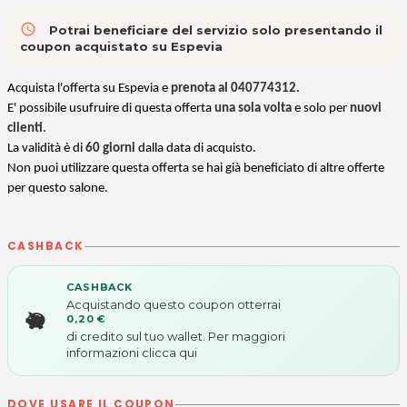
access_time
Potrai beneficiare del servizio solo presentando il
coupon acquistato su Espevia
Acquista l'offerta su Espevia e
prenota al
040774312
.
E' possibile usufruire di questa offerta
una sola volta
e solo per
nuovi
clienti
.
La validità è di
60 giorni
dalla data di acquisto.
Non puoi utilizzare questa offerta se hai già beneficiato di altre offerte
per questo salone.
CASHBACK
CASHBACK
Acquistando questo coupon otterrai
0,20 €
di credito sul tuo wallet. Per maggiori
informazioni
clicca qui
DOVE USARE IL COUPON