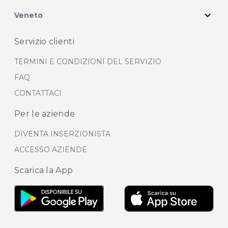
expand_more
Veneto
Servizio clienti
TERMINI E CONDIZIONI DEL SERVIZIO
FAQ
CONTATTACI
Per le aziende
DIVENTA INSERZIONISTA
ACCESSO AZIENDE
Scarica la App