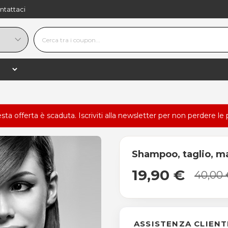
ntattaci
esta offerta è scaduta.
Iscriviti alla newsletter
per non perdere le 
Shampoo, taglio, m
19,90 €
40,00 
ASSISTENZA CLIENT