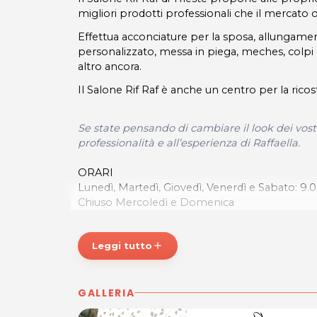
migliori prodotti professionali che il mercato o
Effettua acconciature per la sposa, allungament
personalizzato, messa in piega, meches, colpi
altro ancora.
Il Salone Rif Raf è anche un centro per la rico
Se state pensando di cambiare il look dei vostri
professionalità e all’esperienza di Raffaella.
ORARI
Lunedì, Martedì, Giovedì, Venerdì e Sabato: 9.0
Chiuso Mercoledì e Domenica
SALONE RIF RAF
Leggi tutto
add
Via Rigutti 9/A
34100 TRIESTE
GALLERIA
Tel. 333 7089960