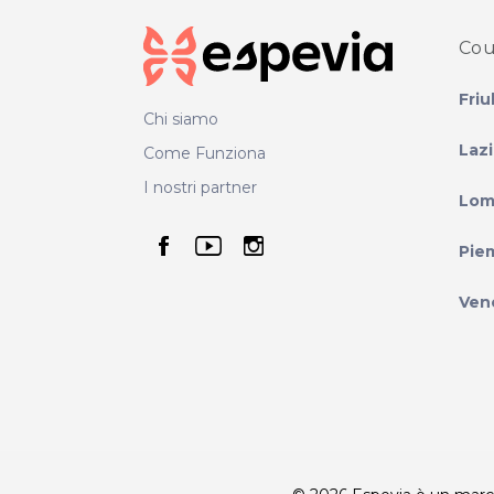
Cou
Friu
Chi siamo
Laz
Come Funziona
I nostri partner
Lom
seguici su facebook
seguici su youtube
seguici su instag
Pie
Ven