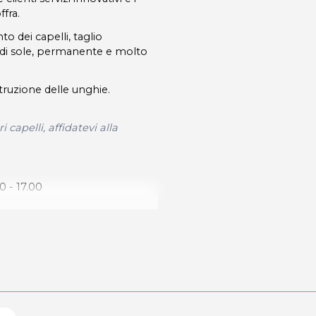
ffra.
o dei capelli, taglio
 di sole, permanente e molto
struzione delle unghie.
 capelli, affidatevi alla
0 - 17.00