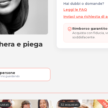
Hai dubbi o domande?
Leggi le FAQ
Inviaci una richiesta di 
Rimborso garantito 
Acquista con fiducia, 
soddisfacente.
hera e piega
maschera e piega moda
persone
anno guardando
uistati
32 acquistati