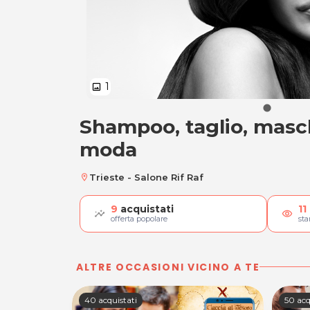
1
image
Shampoo, taglio, masc
Shampoo, taglio, 
moda
Trieste - Salone Rif Raf
location_on
9
acquistati
11
visibility
offerta popolare
st
ALTRE OCCASIONI VICINO A TE
40 acquistati
50 acq