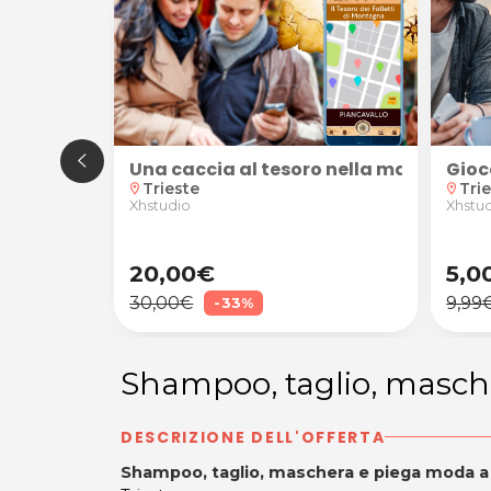
rainer a domicilio
Una caccia al tesoro nella magica atmos
Gioc
Trieste
Tri
location_on
location_on
Xhstudio
Xhstu
20,00€
5,0
30,00€
9,99
-33%
Shampoo, taglio, masch
DESCRIZIONE DELL'OFFERTA
Shampoo, taglio, maschera e piega moda a 