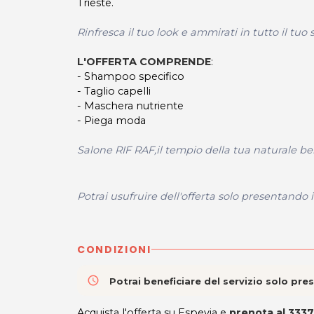
Trieste.
Rinfresca il tuo look e ammirati in tutto il tuo
L'OFFERTA COMPRENDE
:
- Shampoo specifico
- Taglio capelli
- Maschera nutriente
- Piega moda
Salone RIF RAF,il tempio della tua naturale bel
Potrai usufruire dell'offerta solo presentando
CONDIZIONI
access_time
Potrai beneficiare del servizio solo pr
Acquista l'offerta su Espevia e
prenota al 33