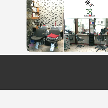
P.IVA 01129230320
Per ulteriori informazioni sull'offerta o sulle mo
a
posta@espevia.it