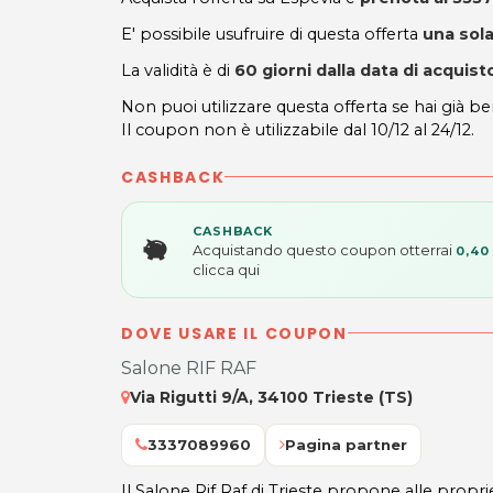
E' possibile usufruire di questa offerta
una sola
La validità è di
60 giorni dalla data di acquist
Non puoi utilizzare questa offerta se hai già be
Il coupon non è utilizzabile dal 10/12 al 24/12.
CASHBACK
CASHBACK
Acquistando questo coupon otterrai
0,40
clicca qui
DOVE USARE IL COUPON
Salone RIF RAF
Via Rigutti 9/A, 34100 Trieste (TS)
3337089960
Pagina partner
Il Salone Rif Raf di Trieste propone alle proprie 