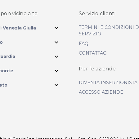
pon vicino
a te
Servizio clienti
expand_more
TERMINI E CONDIZIONI 
li Venezia Giulia
SERVIZIO
expand_more
io
FAQ
CONTATTACI
expand_more
bardia
ram
Per le aziende
expand_more
monte
DIVENTA INSERZIONISTA
expand_more
eto
ACCESSO AZIENDE