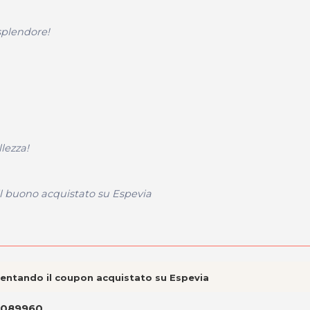
 splendore!
lezza!
 il buono acquistato su Espevia
esentando il coupon acquistato su Espevia
37089960
.