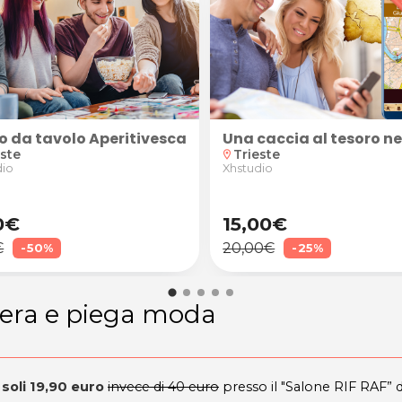
fera di Piancavallo! Caccia al Tesoro "Il Tesoro dei 
o da tavolo Aperitivescape (print & play + 60 min. vi
Una caccia al tesoro ne
este
Trieste
location_on
dio
Xhstudio
0€
15,00€
€
20,00€
-50%
-25%
era e piega moda
soli 19,90 euro
invece di 40 euro
presso il "Salone RIF RAF” d