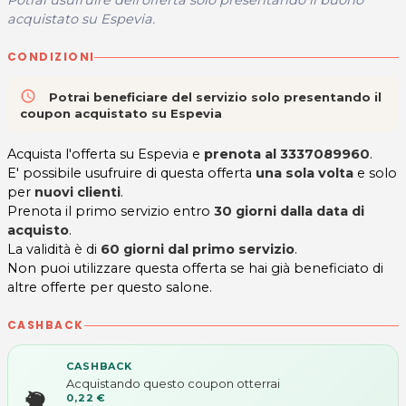
Potrai usufruire dell'offerta solo presentando il buono
acquistato su Espevia.
CONDIZIONI
access_time
Potrai beneficiare del servizio solo presentando il
coupon acquistato su Espevia
Acquista l'offerta su Espevia e
prenota al 3337089960
.
E' possibile usufruire di questa offerta
una sola volta
e solo
per
nuovi clienti
.
Prenota il primo servizio entro
30 giorni dalla data di
acquisto
.
La validità è di
60 giorni dal primo servizio
.
Non puoi utilizzare questa offerta se hai già beneficiato di
altre offerte per questo salone.
CASHBACK
CASHBACK
Acquistando questo coupon otterrai
0,22 €