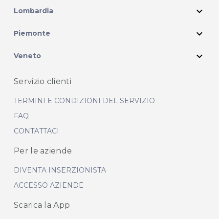
expand_more
Lombardia
expand_more
Piemonte
expand_more
Veneto
Servizio clienti
TERMINI E CONDIZIONI DEL SERVIZIO
FAQ
CONTATTACI
Per le aziende
DIVENTA INSERZIONISTA
ACCESSO AZIENDE
Scarica la App