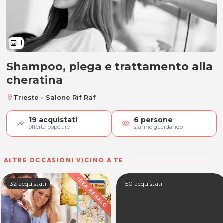
1
image
Shampoo, piega e trattamento alla
Shampoo, piega e trattamento al
cheratina
Trieste - Salone Rif Raf
location_on
19
acquistati
6
persone
visibility
offerta popolare
stanno guardando
ALTRE OCCASIONI VICINO A TE
32 acquistati
50 acquistati