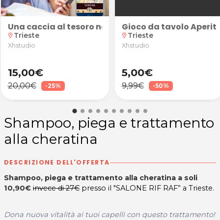
e gel da Fashion Beauty a Trieste
a suggestiva atmosfera di Venezia! Caccia al Tesoro 
Una caccia al tesoro nella suggestiva atmosfera di
Gioco da tavolo Aperiti
Trieste
Trieste
location_on
location_on
Xhstudio
Xhstudio
15,00€
5,00€
20,00€
9,99€
-25%
-50%
Shampoo, piega e trattamento
alla cheratina
DESCRIZIONE DELL'OFFERTA
Shampoo, piega e trattamento alla cheratina a soli
10,90€
invece di 27€
presso il "SALONE RIF RAF” a Trieste.
Dona nuova vitalità ai tuoi capelli con questo trattamento!