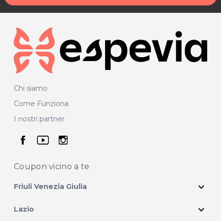
Chi siamo
Come Funziona
I nostri partner
seguici su facebook
seguici su youtube
seguici su instagram
Coupon vicino
a te
expand_more
Friuli Venezia Giulia
expand_more
Lazio