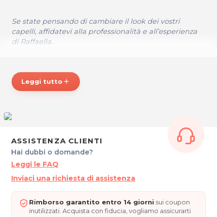
Se state pensando di cambiare il look dei vostri
capelli, affidatevi alla professionalità e all’esperienza
di Raffaella.
ORARI
Lunedì, Martedì, Giovedì, Venerdì e Sabato: 9.00 - 17.00
Leggi tutto
add
Chiuso Mercoledì e Domenica
SALONE RIF RAF
Via Rigutti 9/A
ASSISTENZA CLIENTI
34100 TRIESTE
Tel. 333 7089960
Hai dubbi o domande?
Leggi le FAQ
P.IVA 01129230320
Inviaci una richiesta di assistenza
Per ulteriori informazioni sull'offerta o sulle modalità di
acquisto scrivi a
posta@espevia.it
Rimborso garantito entro 14 giorni
sui coupon
inutilizzati. Acquista con fiducia, vogliamo assicurarti