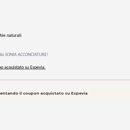
ie naturali
mi da SONIA ACCONCIATURE!
no acquistato su Espevia.
esentando il coupon acquistato su Espevia