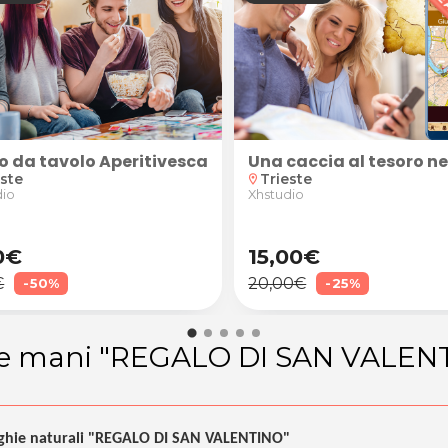
ste
fera di Piancavallo! Caccia al Tesoro "Il Tesoro dei 
o da tavolo Aperitivescape (print & play + 60 min. vi
Una caccia al tesoro ne
este
Trieste
location_on
dio
Xhstudio
0€
15,00€
€
20,00€
-50%
-25%
e mani "REGALO DI SAN VALEN
hie naturali
"REGALO DI SAN VALENTINO"