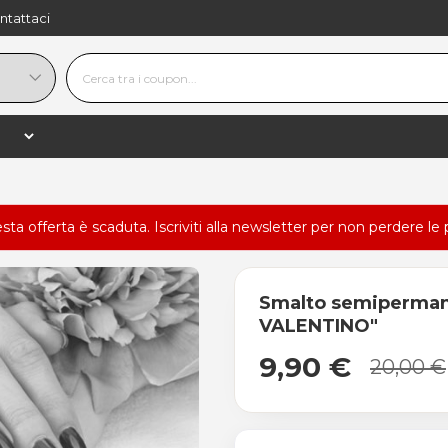
ntattaci
esta offerta è scaduta.
Iscriviti alla newsletter
per non perdere le 
Smalto semiperman
VALENTINO"
9,90 €
20,00 €