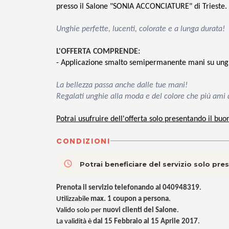
presso il Salone "SONIA ACCONCIATURE" di Trieste.
Unghie perfette, lucenti, colorate e a lunga durata!
L'OFFERTA COMPRENDE:
- Applicazione smalto semipermanente mani su ungh
La bellezza passa anche dalle tue mani!
Regalati unghie alla moda e del colore che più a
Potrai usufruire dell'offerta solo presentando il buo
CONDIZIONI
access_time
Potrai beneficiare del servizio solo pr
Prenota il servizio telefonando al 040948319
.
Utilizzabile
max. 1 coupon a persona
.
Valido solo per
nuovi clienti del Salone
.
La validità è
dal 15 Febbraio al 15 Aprile 2017
.