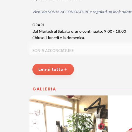
Vieni da SONIA ACCONCIATURE e regalati un look adatto 
ORARI
Dal Martedì al Sabato orario continuato: 9.00 - 18.00
Chiuso il lunedì e la domenica.
SONIA ACCONCIATURE
Strada di Fiume, 47
34137 Trieste
Leggi tutto
add
Tel. 040948319
P.IVA 00917680324
GALLERIA
Per ulteriori informazioni sull'offerta o sulle modalità di 