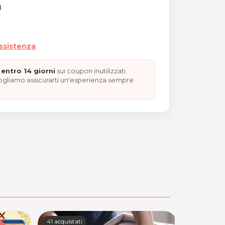
I
assistenza
entro 14 giorni
sui coupon inutilizzati.
vogliamo assicurarti un'esperienza sempre
SAN VALENTINO"
41 acquistati
39 acquista