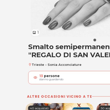
1
image
Smalto semipermanen
Smalto semiperma
"REGALO DI SAN VALE
Trieste - Sonia Acconciature
location_on
13
persone
visibility
stanno guardando
ALTRE OCCASIONI VICINO A TE
40 acquistati
50 acq