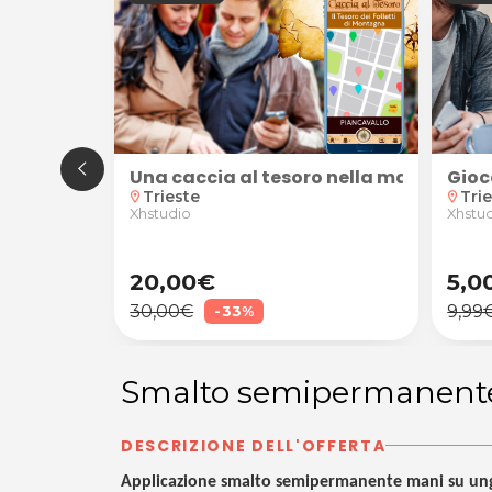
ppure pedicure correttiva da Fashion Beauty a Trie
rainer a domicilio
Una caccia al tesoro nella magica atmos
Gioc
Trieste
Tri
location_on
location_on
Xhstudio
Xhstu
20,00€
5,0
30,00€
9,99
-33%
Smalto semipermanent
DESCRIZIONE DELL'OFFERTA
Applicazione smalto semipermanente mani su ung