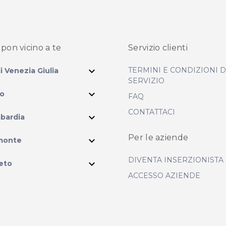
pon vicino
a te
Servizio clienti
expand_more
TERMINI E CONDIZIONI 
li Venezia Giulia
SERVIZIO
expand_more
io
FAQ
CONTATTACI
expand_more
bardia
ram
Per le aziende
expand_more
monte
DIVENTA INSERZIONISTA
expand_more
eto
ACCESSO AZIENDE