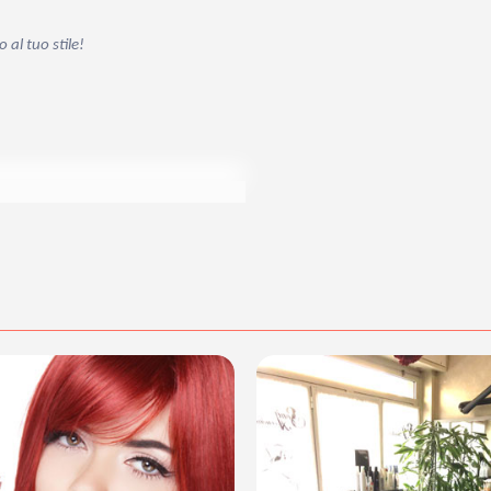
al tuo stile!
acquisto scrivi a
posta@espevia.it
.