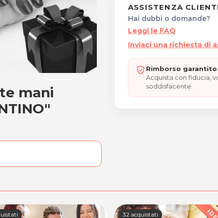
ASSISTENZA CLIENT
Hai dubbi o domande?
Leggi le FAQ
Inviaci una richiesta di 
Rimborso garantito 
Acquista con fiducia, 
soddisfacente.
te mani
nente mani "REGALO DI 
NTINO"
uistati
32 acquistati