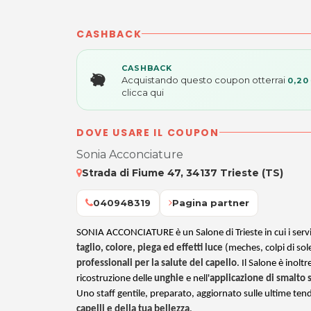
CASHBACK
CASHBACK
Acquistando questo coupon otterrai
0,20
clicca qui
DOVE USARE IL COUPON
Sonia Acconciature
Strada di Fiume 47, 34137 Trieste (TS)
040948319
Pagina partner
SONIA ACCONCIATURE è un Salone di Trieste in cui i servizi
taglio, colore, piega ed effetti luce
(meches, colpi di sol
professionali per la salute del capello
. Il Salone è inoltr
ricostruzione delle
unghie
e nell'
applicazione di smalt
Uno staff gentile, preparato, aggiornato sulle ultime ten
capelli e della tua bellezza
.