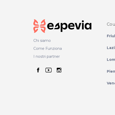
Cou
Friu
Chi siamo
Laz
Come Funziona
I nostri partner
Lom
seguici su facebook
seguici su youtube
seguici su instag
Pie
Ven