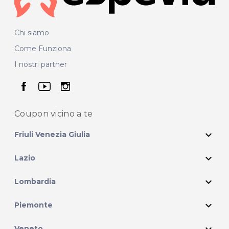
Chi siamo
Come Funziona
I nostri partner
seguici su facebook
seguici su youtube
seguici su instagram
Coupon vicino
a te
expand_more
Friuli Venezia Giulia
expand_more
Lazio
expand_more
Lombardia
expand_more
Piemonte
expand_more
Veneto