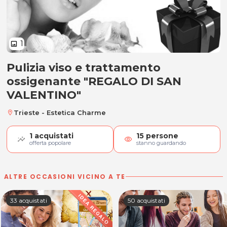
1
image
Pulizia viso e trattamento
Pulizia viso e trattamento ossig
ossigenante "REGALO DI SAN
VALENTINO"
Trieste - Estetica Charme
location_on
1
acquistati
15
persone
visibility
offerta popolare
stanno guardando
ALTRE OCCASIONI VICINO A TE
33 acquistati
50 acquistati