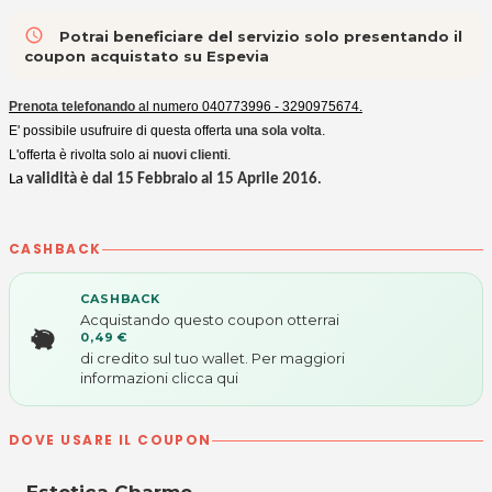
access_time
Potrai beneficiare del servizio solo presentando il
coupon acquistato su Espevia
Prenota telefonando
al numero 040773996 - 3290975674.
E' possibile usufruire di questa offerta
una sola volta
.
L'offerta è rivolta solo ai
nuovi clienti
.
La
validità è dal 15 Febbraio al 15 Aprile 2016
.
CASHBACK
CASHBACK
Acquistando questo coupon otterrai
0,49 €
di credito sul tuo wallet. Per maggiori
informazioni
clicca qui
DOVE USARE IL COUPON