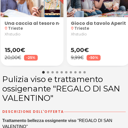
Trieste
one smalto semipermanente oppure pedicure corretti
Una caccia al tesoro nella suggestiva atmosfera di
Gioco da tavolo Aperiti
Trieste
Trieste
location_on
location_on
Xhstudio
Xhstudio
15,00€
5,00€
20,00€
9,99€
-25%
-50%
Pulizia viso e trattamento
ossigenante "REGALO DI SAN
VALENTINO"
DESCRIZIONE DELL'OFFERTA
Trattamento bellezza ossignente viso
"REGALO DI SAN
VALENTINO"