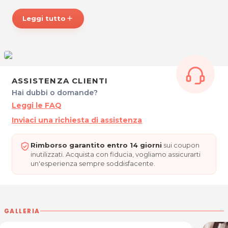
P.IVA 01093390324
Tel. 040773996
Leggi tutto
add
Per ulteriori informazioni sull'offerta o sulle modalità di
acquisto scrivi a
posta@espevia.it
ASSISTENZA CLIENTI
Hai dubbi o domande?
Leggi le FAQ
Inviaci una richiesta di assistenza
Rimborso garantito entro 14 giorni
sui coupon
inutilizzati. Acquista con fiducia, vogliamo assicurarti
un'esperienza sempre soddisfacente.
GALLERIA