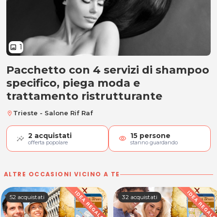
1
image
Pacchetto con 4 servizi di shampoo
Pacchetto 4 trattamenti Beauty &
specifico, piega moda e
trattamento ristrutturante
Trieste - Salone Rif Raf
location_on
2
acquistati
15
persone
visibility
offerta popolare
stanno guardando
ALTRE OCCASIONI VICINO A TE
52 acquistati
32 acquistati