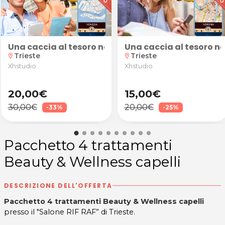
 da Fashion Beauty a Trieste
con tips oppure cartina da Fashion Beauty a Trieste
Una caccia al tesoro nella suggestiva atmosfera di
Una caccia al tesoro ne
Trieste
Trieste
location_on
location_on
Xhstudio
Xhstudio
20,00€
15,00€
30,00€
20,00€
-33%
-25%
Pacchetto 4 trattamenti
Beauty & Wellness capelli
DESCRIZIONE DELL'OFFERTA
Pacchetto 4 trattamenti Beauty & Wellness capelli
presso il "Salone RIF RAF” di Trieste.