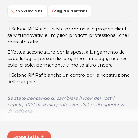
3337089960
Pagina partner
Il Salone Rif Raf di Trieste propone alle proprie clienti
servizi innovativi e i migliori prodotti professionali che il
mercato offra.
Effettua acconciature per la sposa, allungamento dei
capelli, taglio personalizzato, messa in piega, meches,
colpi di sole, permanente e molto altro ancora.
Il Salone Rif Raf è anche un centro per la ricostruzione
delle unghie.
Se state pensando di cambiare il look dei vostri
capelli, affidatevi alla professionalità e all’esperienza
di Raffaella.
ORARI
Lunedì, Martedì, Giovedì, Venerdì e Sabato: 9.00 - 17.00
Leggi tutto
add
Chiuso Mercoledì e Domenica