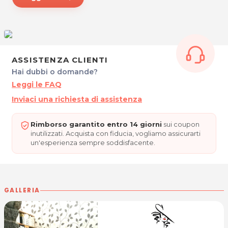
SALONE RIF RAF
Via Rigutti 9/A
ASSISTENZA CLIENTI
34100 TRIESTE
Tel. 333 7089960
Hai dubbi o domande?
Leggi le FAQ
P.IVA 01129230320
Inviaci una richiesta di assistenza
Per ulteriori informazioni sull'offerta o sulle modalità di
acquisto scrivi a
posta@espevia.it
Rimborso garantito entro 14 giorni
sui coupon
inutilizzati. Acquista con fiducia, vogliamo assicurarti
un'esperienza sempre soddisfacente.
GALLERIA