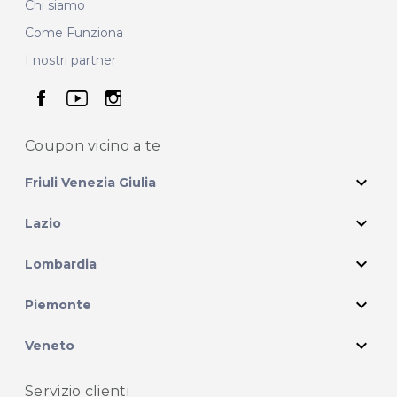
Chi siamo
Come Funziona
I nostri partner
seguici su facebook
seguici su youtube
seguici su instagram
Coupon vicino
a te
expand_more
Friuli Venezia Giulia
expand_more
Lazio
expand_more
Lombardia
expand_more
Piemonte
expand_more
Veneto
Servizio clienti