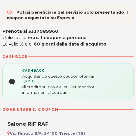
access_time
Potrai beneficiare del servizio solo presentando il
coupon acquistato su Espevia
Prenota al 3337089960
.
Utilizzabile
max. 1 coupon a persona
.
La validità è di
60 giorni dalla data di acquisto
.
CASHBACK
CASHBACK
Acquistando questo coupon otterrai
1,72 €
di credito sul tuo wallet. Per maggiori
informazioni
clicca qui
DOVE USARE IL COUPON
Salone RIF RAF
Via Rigutti 9/A, 34100 Trieste (TS)