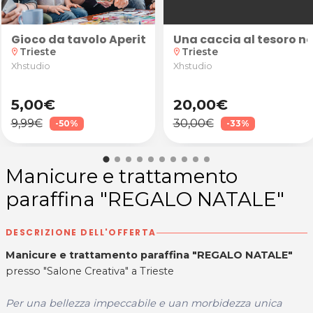
 da Fashion Beauty a Trieste
a suggestiva atmosfera di Verona! Caccia al Tesoro "L
Gioco da tavolo Aperitivescape (print & play + 60 
Una caccia al tesoro ne
Trieste
Trieste
location_on
location_on
Xhstudio
Xhstudio
5,00€
20,00€
9,99€
30,00€
-50%
-33%
Manicure e trattamento
paraffina "REGALO NATALE"
DESCRIZIONE DELL'OFFERTA
Manicure e trattamento paraffina "REGALO NATALE"
presso "Salone Creativa" a Trieste
Per una bellezza impeccabile e uan morbidezza unica