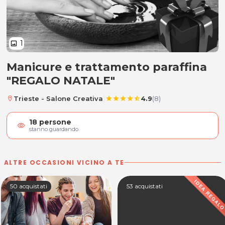
1
image
Manicure e trattamento paraffina
Manicure e trattamento paraffin
"REGALO NATALE"
|
Trieste - Salone Creativa
4.9
(8)
location_on
star
star
star
star
star_half
18
persone
visibility
stanno guardando
ALTRE OCCASIONI VICINO A TE
50 acquistati
53 acquistati