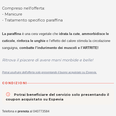
Compreso nell'offerta:
- Manicure
- Tratamento specifico paraffina
La paraffina
è una cera vegetale che
idrata la cute
,
ammorbidisce le
cuticole
,
rinforza le unghie
e l’effetto del calore stimola la circolazione
sanguigna,
combatte l’indurimento dei muscoli e l’ARTRITE!
Ritrova il piacere di avere mani morbide e belle!
Potrai usufruire dell'offerta solo presentando il buono acquistato su Espevia.
CONDIZIONI
access_time
Potrai beneficiare del servizio solo presentando il
coupon acquistato su Espevia
Telefona e
prenota
al 040773584