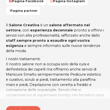
Pagina Facebook
Pagina Instagram
Pagina partner
Il
Salone Creativa
è un
salone affermato nel
settore
, con
esperienza decennale
pronto a offrirvi i
servizi con alta professionalità, rafforzato anche dallo
staff sempre pronto a esaudire ogni vostra
esigenza
e sempre informato sulle nuove tendenze
della moda.
I nostri trattamenti:
Il nostro salone non si occupa solo della cura e
dell'estetica dei capelli ma offriamo anche servizi di
Manicure Smalto semipermanente Pedicure estetico
e curativo, scrub ai piedi, trattamento alla paraffina
mani e piedi, Depilazione con ceretta a freddo e
colorazione delle sopraciglie. Servizi che vi
consentiranno di risparmiare tempo nel frenetico caos
della vita di tutti i giorni. La continua frequenza del
nostro staff a corsi professionali di aggiornamento ci