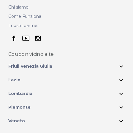
Chi siamo
Come Funziona
I nostri partner
seguici su facebook
seguici su youtube
seguici su instagram
Coupon vicino
a te
expand_more
Friuli Venezia Giulia
expand_more
Lazio
expand_more
Lombardia
expand_more
Piemonte
expand_more
Veneto