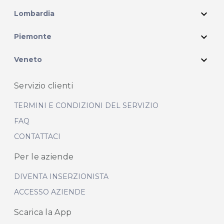
expand_more
Lombardia
expand_more
Piemonte
expand_more
Veneto
Servizio clienti
TERMINI E CONDIZIONI DEL SERVIZIO
FAQ
CONTATTACI
Per le aziende
DIVENTA INSERZIONISTA
ACCESSO AZIENDE
Scarica la App