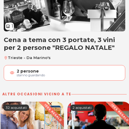
1
image
Cena a tema con 3 portate, 3 vini
Cena a tema con 3 portate, 3 vin
per 2 persone "REGALO NATALE"
Trieste - Da Marino's
location_on
2
persone
visibility
stanno guardando
ALTRE OCCASIONI VICINO A TE
32 acquistati
2 acquistati