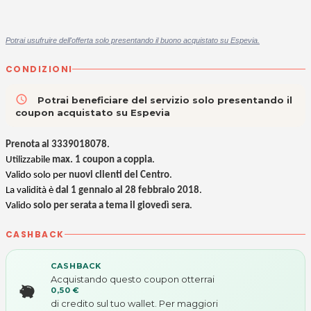
Potrai usufruire dell'offerta solo presentando il buono acquistato su Espevia.
CONDIZIONI
access_time
Potrai beneficiare del servizio solo presentando il
coupon acquistato su Espevia
Prenota al 3339018078
.
Utilizzabile
max. 1 coupon a coppia
.
Valido solo per
nuovi clienti del Centro
.
La validità è
dal 1 gennaio al 28 febbraio 2018
.
Valido
solo per serata a tema il giovedì sera
.
CASHBACK
CASHBACK
Acquistando questo coupon otterrai
0,50 €
di credito sul tuo wallet. Per maggiori