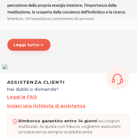
percezione della propria energia interiore, l'importanza della
meditazione, la scoperta della coscienza dell'individuo e la ricerca
interiore. Un'esperienza certamente da provare.
Un locale davvero caratteristico che propone tutti i sapori di una
cucina casareccia in un ambiente rustico ed accogliente.
Leggi tutto
add
TRATTORIA MARINO'S
Via Timeus, 9
TRIESTE
Tel. 3339018078
P.IVA 01239340324
ASSISTENZA CLIENTI
Hai dubbi o domande?
Per ulteriori informazioni sull'offerta o sulle modalità di acquisto
posta@espevia.it
Leggi le FAQ
scrivi a
Inviaci una richiesta di assistenza
Rimborso garantito entro 14 giorni
sui coupon
inutilizzati. Acquista con fiducia, vogliamo assicurarti
un'esperienza sempre soddisfacente.