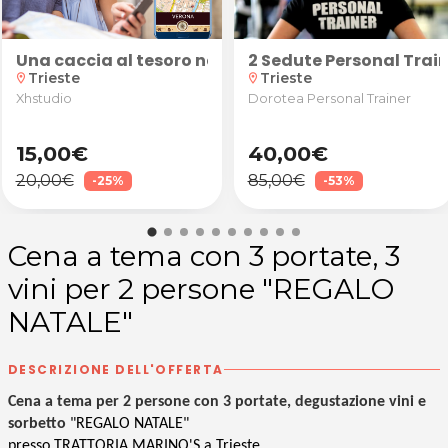
a suggestiva atmosfera di Venezia! Caccia al Tesoro 
Una caccia al tesoro nella suggestiva atmosfera di
2 Sedute Personal Train
Trieste
Trieste
location_on
location_on
Xhstudio
Dorotea Personal Trainer
15,00€
40,00€
20,00€
85,00€
-25%
-53%
Cena a tema con 3 portate, 3
vini per 2 persone "REGALO
NATALE"
DESCRIZIONE DELL'OFFERTA
Cena a tema per 2 persone con 3 portate, degustazione vini e
sorbetto
"REGALO NATALE"
presso TRATTORIA MARINO'S a Trieste
.