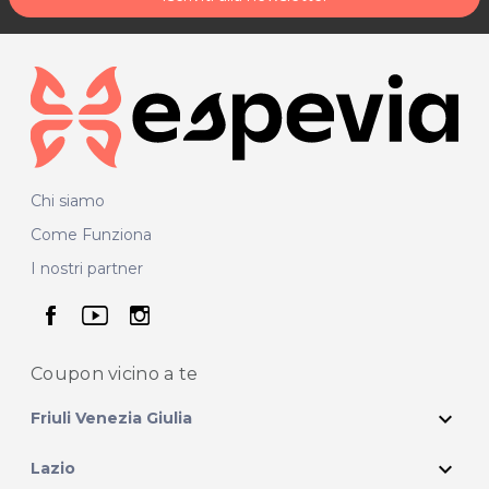
Chi siamo
Come Funziona
I nostri partner
seguici su facebook
seguici su youtube
seguici su instagram
Coupon vicino
a te
expand_more
Friuli Venezia Giulia
expand_more
Lazio