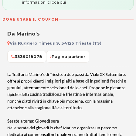
informazioni
clicca qui
DOVE USARE IL COUPON
Da Marino's
Via Ruggero Timeus 9, 34125 Trieste (TS)
3339018078
Pagina partner
La Trattoria Marino's di Trieste, a due passi da Viale XX Settembre,
offre ai propri clienti i
migliori piatti a base di ingedienti freschi e
genuini
, attentamente selezionati dallo chef. Propone le pietanze
tipiche della
cucina tradizionale triestina e internazionale
,
nonchè piatti rivisti in chiave più moderna, con la massima
attenzione alla
stagionalità
e al
territorio
.
Serate a tema: Giovedì sera
Nelle serate del giovedì lo chef Marino organizza un percorso
dedicato ai commensali nel quale verranno trattati temi come la