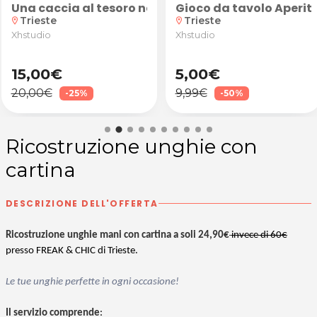
a suggestiva atmosfera di Venezia! Caccia al Tesoro 
Una caccia al tesoro nella suggestiva atmosfera di
Gioco da tavolo Aperiti
Trieste
Trieste
location_on
location_on
Xhstudio
Xhstudio
15,00€
5,00€
20,00€
9,99€
-25%
-50%
Ricostruzione unghie con
cartina
DESCRIZIONE DELL'OFFERTA
Ricostruzione unghie mani con cartina a soli 24,90€
invece di 60€
presso FREAK & CHIC di Trieste.
Le tue unghie perfette in ogni occasione!
Il servizio comprende
: