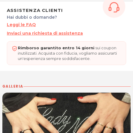
Tel. 040 9776932
ASSISTENZA CLIENTI
P.IVA 01160230320
Hai dubbi o domande?
Leggi le FAQ
Per ulteriori informazioni sull'offerta o sulle
Inviaci una richiesta di assistenza
modalità di acquisto scrivi a
posta@espevia.it
Rimborso garantito entro 14 giorni
sui coupon
inutilizzati. Acquista con fiducia, vogliamo assicurarti
un'esperienza sempre soddisfacente.
GALLERIA