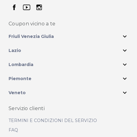
seguici su facebook
seguici su youtube
seguici su instagram
Coupon vicino
a te
expand_more
Friuli Venezia Giulia
expand_more
Lazio
expand_more
Lombardia
expand_more
Piemonte
expand_more
Veneto
Servizio clienti
TERMINI E CONDIZIONI DEL SERVIZIO
FAQ