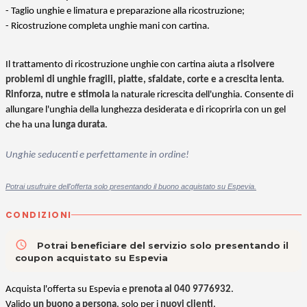
-
Taglio unghie e limatura e preparazione alla ricostruzione;
- Ricostruzione completa unghie mani con cartina.
Il trattamento di ricostruzione unghie con cartina aiuta a
risolvere
problemi di unghie fragili, piatte, sfaldate, corte e a crescita lenta
.
Rinforza, nutre e stimola
la naturale ricrescita dell'unghia. Consente di
allungare l'unghia della lunghezza desiderata e di ricoprirla con un gel
che ha una
lunga durata
.
Unghie seducenti e perfettamente in ordine!
Potrai usufruire dell'offerta solo presentando il buono acquistato su Espevia.
CONDIZIONI
access_time
Potrai beneficiare del servizio solo presentando il
coupon acquistato su Espevia
Acquista l'offerta su Espevia e
prenota al 040 9776932
.
Valido
un buono a persona
, solo per i
nuovi clienti
.