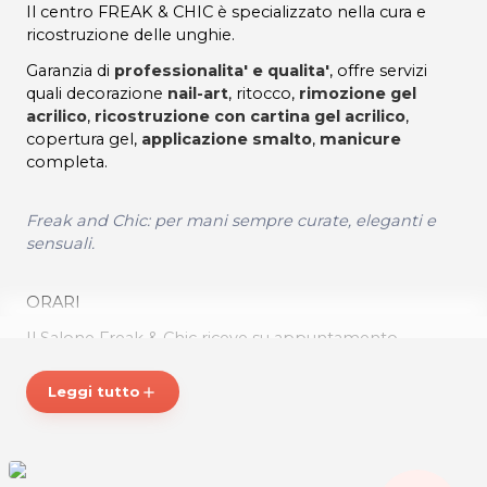
Il centro FREAK & CHIC è specializzato nella cura e
ricostruzione delle unghie.
Garanzia di
professionalita' e qualita'
, offre servizi
quali decorazione
nail-art
, ritocco,
rimozione gel
acrilico
,
ricostruzione con cartina gel acrilico
,
copertura gel,
applicazione smalto
,
manicure
completa.
Freak and Chic: per mani sempre curate, eleganti e
sensuali.
ORARI
Il Salone Freak & Chic riceve su appuntamento.
Leggi tutto
add
FREAK & CHIC - NAIL ART
Via Fabio Severo 8
34133 TRIESTE