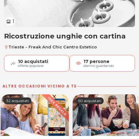
1
image
Ricostruzione unghie con cartina
Ricostruzione unghie con cartina
Trieste - Freak And Chic Centro Estetico
location_on
10
acquistati
17
persone
visibility
offerta popolare
stanno guardando
ALTRE OCCASIONI VICINO A TE
32 acquistati
50 acquistati