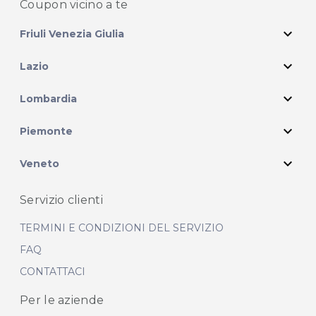
Coupon vicino
a te
expand_more
Friuli Venezia Giulia
expand_more
Lazio
expand_more
Lombardia
expand_more
Piemonte
expand_more
Veneto
Servizio clienti
TERMINI E CONDIZIONI DEL SERVIZIO
FAQ
CONTATTACI
Per le aziende