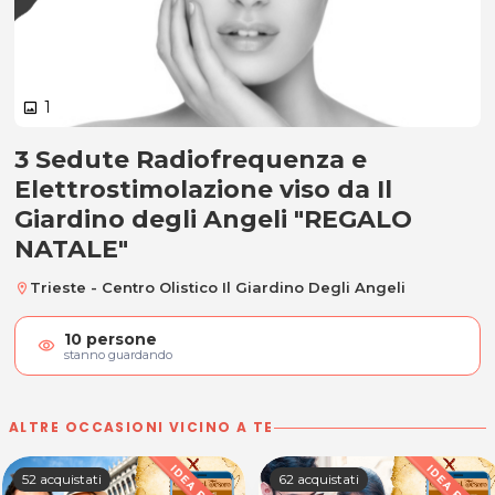
1
image
3 Sedute Radiofrequenza e
3 Sedute Radiofrequenza e Elettr
Elettrostimolazione viso da Il
Giardino degli Angeli "REGALO
NATALE"
Trieste - Centro Olistico Il Giardino Degli Angeli
location_on
10
persone
visibility
stanno guardando
ALTRE OCCASIONI VICINO A TE
52 acquistati
62 acquistati