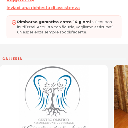
Cod. Fisc. 90155300321
Inviaci una richiesta di assistenza
Per ulteriori informazioni sull'offerta o sulle modalità di
acquisto scrivi a
posta@espevia.it
.
Rimborso garantito entro 14 giorni
sui coupon
inutilizzati. Acquista con fiducia, vogliamo assicurarti
un'esperienza sempre soddisfacente.
GALLERIA