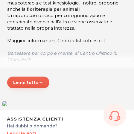
musicoterapia e test kinesiologici. Inoltre, propone
anche la
floriterapia per animali
.
Un'approccio olistico per cui ogni individuo è
considerato diverso dall'altro e viene osservato e
trattato nella propria interezza.
Maggiori informazioni:
Centroolisticotrieste.it
Benessere per corpo e mente, al Centro Olistico IL
GIARDINO!
*Prezzi di listino verificati in data 8/03/2019.
Leggi tutto
add
ORARI
Dal Lunedì al Sabato su appuntamento.
CENTRO OLISTICO IL GIARDINO DEGLI ANGELI
Via del Coroneo 41/2
ASSISTENZA CLIENTI
34133 Trieste
Hai dubbi o domande?
Cel. 333 4473119
Leggi le FAQ