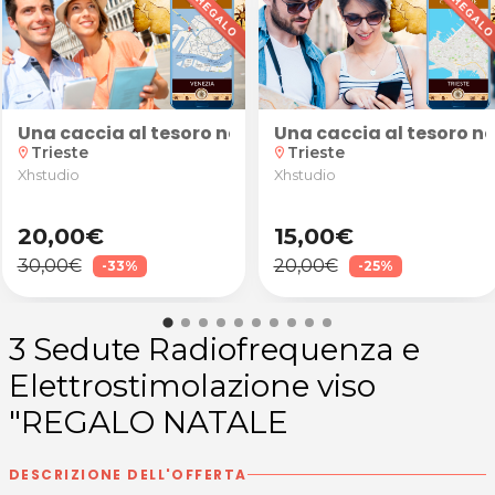
Trieste
in presenza da Elena Ferruzzi a Trieste
one smalto semipermanente oppure pedicure corretti
Una caccia al tesoro nella suggestiva atmosfera di
Una caccia al tesoro ne
Trieste
Trieste
location_on
location_on
Xhstudio
Xhstudio
20,00€
15,00€
30,00€
20,00€
-33%
-25%
3 Sedute Radiofrequenza e
Elettrostimolazione viso
"REGALO NATALE
DESCRIZIONE DELL'OFFERTA