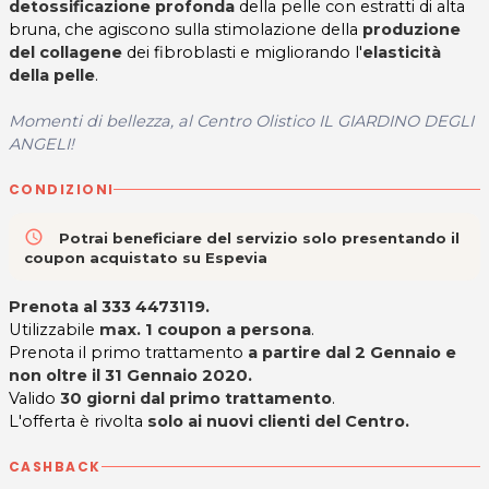
detossificazione profonda
della pelle con estratti di alta
bruna, che agiscono sulla stimolazione della
produzione
del collagene
dei fibroblasti e migliorando l'
elasticità
della pelle
.
Momenti di bellezza, al Centro Olistico IL GIARDINO DEGLI
ANGELI!
CONDIZIONI
access_time
Potrai beneficiare del servizio solo presentando il
coupon acquistato su Espevia
Prenota al
333 4473119
.
Utilizzabile
max. 1 coupon a persona
.
Prenota il primo trattamento
a partire dal 2 Gennaio e
non oltre il 31 Gennaio 2020.
Valido
30 giorni dal primo trattamento
.
L'offerta è rivolta
solo ai nuovi clienti del Centro.
CASHBACK