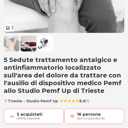
3
image
5 Sedute trattamento antalgico 
5 Sedute trattamento antalgico e
antinfiammatorio localizzato
sull'area del dolore da trattare con
l'ausilio di dispositivo medico Pemf
allo Studio Pemf Up di Trieste
|
Trieste - Studio Pemf Up
5.0
(1)
location_on
star
star
star
star
star
3
acquistati
16
persone
visibility
offerta popolare
stanno guardando