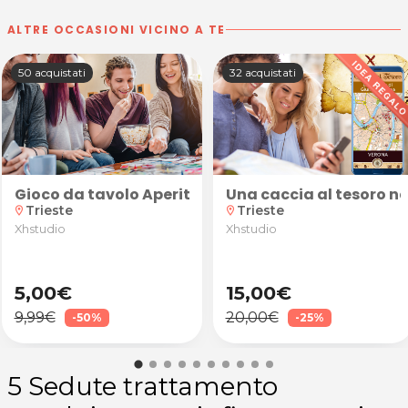
ALTRE OCCASIONI VICINO A TE
50 acquistati
32 acquistati
artendo dalla riflessologia plantare per poi iniziare
iale e riflessologia plantare
Gioco da tavolo Aperitivescape (print & play + 60 
Una caccia al tesoro ne
Trieste
Trieste
location_on
location_on
Xhstudio
Xhstudio
5,00€
15,00€
9,99€
20,00€
-50%
-25%
5 Sedute trattamento