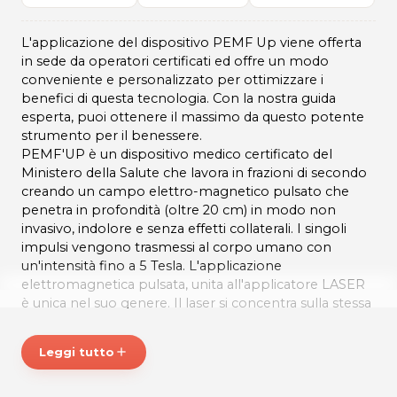
L'applicazione del dispositivo PEMF Up viene offerta
in sede da operatori certificati ed offre un modo
conveniente e personalizzato per ottimizzare i
benefici di questa tecnologia. Con la nostra guida
esperta, puoi ottenere il massimo da questo potente
strumento per il benessere.
PEMF'UP è un dispositivo medico certificato del
Ministero della Salute che lavora in frazioni di secondo
creando un campo elettro-magnetico pulsato che
penetra in profondità (oltre 20 cm) in modo non
invasivo, indolore e senza effetti collaterali. I singoli
impulsi vengono trasmessi al corpo umano con
un'intensità fino a 5 Tesla. L'applicazione
elettromagnetica pulsata, unita all'applicatore LASER
è unica nel suo genere. Il laser si concentra sulla stessa
area di applicazione. Le due tecnologie si combinano
perfettamente insieme per un effetto completo.
Leggi tutto
add
L'applicazione in studio può essere un valido supporto
per: