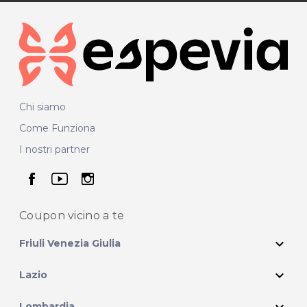
Chi siamo
Come Funziona
I nostri partner
seguici su facebook
seguici su youtube
seguici su instagram
Coupon vicino
a te
expand_more
Friuli Venezia Giulia
expand_more
Lazio
expand_more
Lombardia