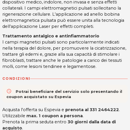
dispositivo medico, indolore, non invasa e senza effetti
collaterali. I campi elettromagnetici pulsati sollecitano la
rigenerazione cellulare. L'applicazione ad anello bobina
elettromagnetica pulsata può essere unita alla tecnologia
dell'applicazione Laser per effetti completi.
Trattamento antalgico e antinfiammatorio
I campi magnetici pulsati sono particolarmente indicati
nella terapia del dolore, per promuovere la cicatrizzazione,
trattare gli edemi e, grazie alla sua capacità di stimolare i
fibroblasti, trattare anche le patologie a carico dei tessuti
molli, come lesioni tendinee e legamentose.
CONDIZIONI
access_time
Potrai beneficiare del servizio solo presentando il
coupon acquistato su Espevia
Acquista l'offerta su Espevia e
prenota al
331 2464222
.
Utilizzabile
max. 1 coupon a persona
.
Prenota la prima seduta entro
30 giorni dalla data di
acquisto
.