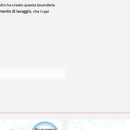
ndro ha creato questa lavanderia
mento di lavaggio
, che i capi
posta@espevia.it
acquisto scrivi a
.