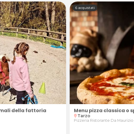
6 acquistati
mali della fattoria
e)
Menu pizza classica o s
Tarzo
location_on
Pizzeria Ristorante Da Maurizio