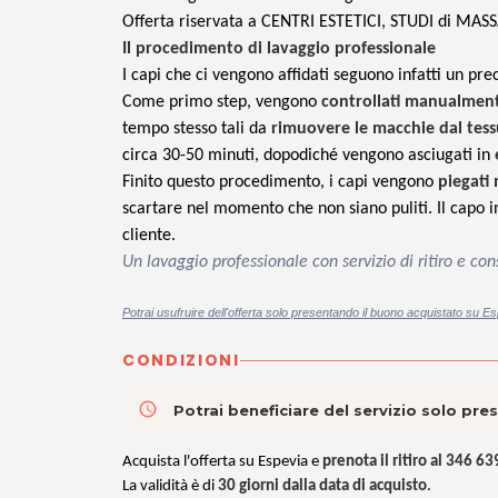
Offerta riservata a CENTRI ESTETICI, STUDI di MAS
Il procedimento di lavaggio professionale
I capi che ci vengono affidati seguono infatti un pr
Come primo step, vengono
controllati manualmen
tempo stesso tali da
rimuovere le macchie dal tes
circa 30-50 minuti, dopodiché vengono asciugati in
Finito questo procedimento, i capi vengono
piegati
scartare nel momento che non siano puliti. Il capo i
cliente.
Un lavaggio professionale con servizio di ritiro e c
Potrai usufruire dell'offerta solo presentando il buono acquistato su Es
CONDIZIONI
access_time
Potrai beneficiare del servizio solo pr
Acquista l'offerta su Espevia e
prenota il ritiro al 346 6
La validità è di
30 giorni dalla data di acquisto
.