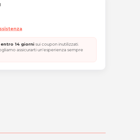
I
assistenza
entro 14 giorni
sui coupon inutilizzati.
vogliamo assicurarti un'esperienza sempre
etici con ritiro e conseg