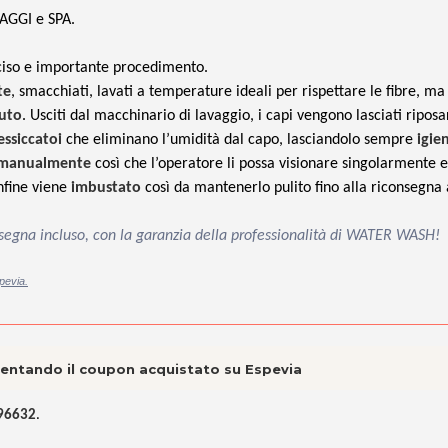
SAGGI e SPA.
eciso e importante procedimento.
te
, smacchiati, lavati a temperature ideali per rispettare le fibre, ma
suto
. Usciti dal macchinario di lavaggio, i capi vengono lasciati ripos
essiccatoi
che eliminano l’umidità dal capo, lasciandolo sempre
igie
 manualmente
così che l’operatore li possa visionare singolarmente e
nfine viene
imbustato
così da mantenerlo pulito fino alla riconsegna 
onsegna incluso, con la garanzia della professionalità di WATER WASH!
pevia.
esentando il coupon acquistato su Espevia
396632
.