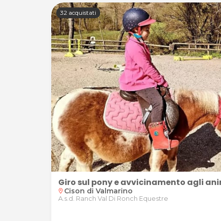
32 acquistati
Giro sul pony e avvicinamento agli ani
zzeria Ristorante da Maurizio a Tarzo (fraz. Corbanes
Cison di Valmarino
location_on
A.s.d. Ranch Val Di Ronch Equestre