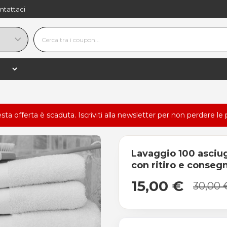
ntattaci
esta offerta è scaduta.
Iscriviti alla newsletter
per non perdere le 
Lavaggio 100 asciug
con ritiro e conseg
15,00 €
30,00 