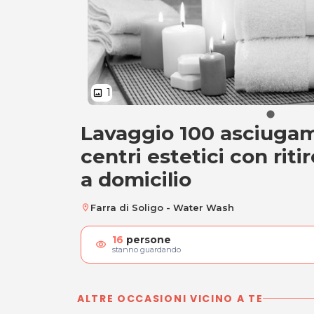
1
image
Lavaggio 100 asciugam
Lavaggio 100 asciu
centri estetici con rit
a domicilio
Farra di Soligo - Water Wash
location_on
16
persone
visibility
stanno guardando
ALTRE OCCASIONI VICINO A TE