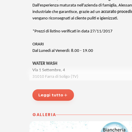
Dall'esperienza maturata nell'azienda di famiglia, Alessa
industriale che garantisce, grazie ad un
accurato procedi
vengano riconsegnati al cliente puliti e igienizzati.
*Prezzi di listino verificati in data 27/11/2017
ORARI
Dal Lunedì al Venerdì: 8.00 - 19.00
WATER WASH
Via 1 Settembre, 4
31010 Farra di Soligo (TV)
Tel. 346 6396632
P.IVA 04718280268
Leggi tutto
add
Per ulteriori informazioni sull'offerta o sulle modalità di 
GALLERIA