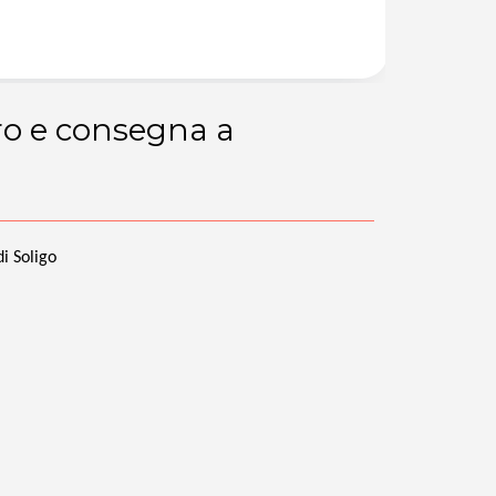
15,00
20,00€
iro e consegna a
i Soligo