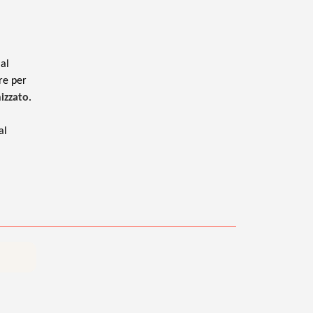
 al
are per
nizzato
.
al