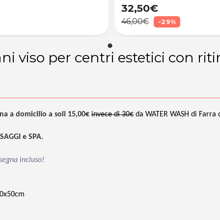
32,50€
46,00€
-29%
 viso per centri estetici con rit
a a domicilio a soli 15,00€
invece di 30€
da WATER WASH di Farra d
SSAGGI e SPA.
nsegna incluso!
100x50cm