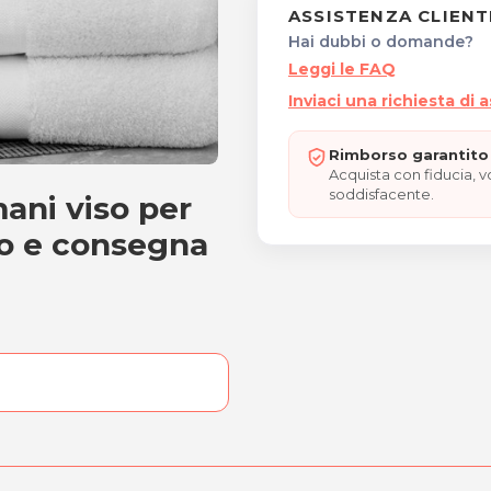
ASSISTENZA CLIENT
Hai dubbi o domande?
Leggi le FAQ
Inviaci una richiesta di 
Rimborso garantito 
Acquista con fiducia, 
soddisfacente.
ani viso per
gamani viso per centri est
iro e consegna