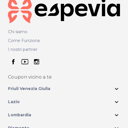
Chi siamo
Come Funziona
I nostri partner
seguici su facebook
seguici su youtube
seguici su instagram
Coupon vicino
a te
expand_more
Friuli Venezia Giulia
expand_more
Lazio
expand_more
Lombardia