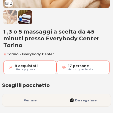
2
image
1 ,3 o 5 massaggi a scelta da 45 m
1 ,3 o 5 massaggi a scelta da 45
minuti presso Everybody Center
Torino
Torino - Everybody Center
location_on
8
acquistati
17
persone
visibility
offerta popolare
stanno guardando
Scegli il pacchetto
Per me
card_giftcard
Da regalare