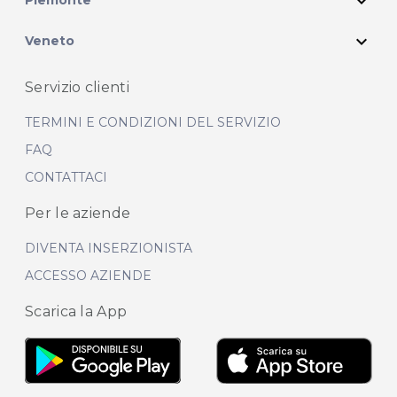
expand_more
Piemonte
expand_more
Veneto
Servizio clienti
TERMINI E CONDIZIONI DEL SERVIZIO
FAQ
CONTATTACI
Per le aziende
DIVENTA INSERZIONISTA
ACCESSO AZIENDE
Scarica la App