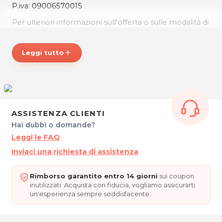
P.iva: 09006570015
Per ulteriori informazioni sull'offerta o sulle modalità di
acquisto scrivi a
posta@sharinapp.com
.
Leggi tutto
add
ASSISTENZA CLIENTI
Hai dubbi o domande?
Leggi le FAQ
Inviaci una richiesta di assistenza
Rimborso garantito entro 14 giorni
sui coupon
inutilizzati. Acquista con fiducia, vogliamo assicurarti
un'esperienza sempre soddisfacente.