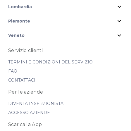
expand_more
Lombardia
expand_more
Piemonte
expand_more
Veneto
Servizio clienti
TERMINI E CONDIZIONI DEL SERVIZIO
FAQ
CONTATTACI
Per le aziende
DIVENTA INSERZIONISTA
ACCESSO AZIENDE
Scarica la App