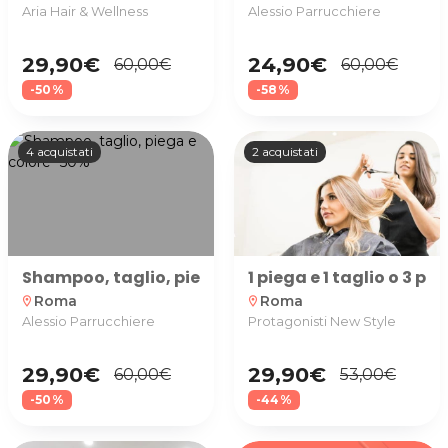
Aria Hair & Wellness
Alessio Parrucchiere
29,90€
24,90€
60,00€
60,00€
-50%
-58%
4 acquistati
2 acquistati
Shampoo, taglio, piega e colore presso Alessio Pa
1 piega e 1 taglio o 3 p
Roma
Roma
location_on
location_on
Alessio Parrucchiere
Protagonisti New Style
29,90€
29,90€
60,00€
53,00€
-50%
-44%