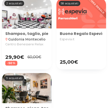
2 acquistati
58 acquistati
Shampoo, taglio, piega e colore Donna Centro Be
Buono Regalo Espevia uti
Guidonia Montecelio
Espevia.it
location_on
Centro Benessere Relax
29,90€
60,00€
25,00€
-50%
9 acquistati