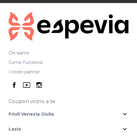
Chi siamo
Come Funziona
I nostri partner
seguici su facebook
seguici su youtube
seguici su instagram
Coupon vicino
a te
expand_more
Friuli Venezia Giulia
expand_more
Lazio