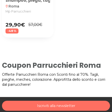
Shampoo, piega, taglio, colore ed effetti luce pr
Roma
location_on
Mp Parrucchieri
29,90€
57,00€
-48%
Coupon Parrucchieri Roma
Offerte Parrucchieri Roma con Sconti fino al 70%. Tagli,
pieghe, meches, colorazione. Approfitta dello sconto e corri
dal parrucchiere!
Iscriviti alla newsletter