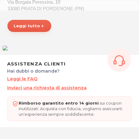
Via Borgata Peressina, 10
33080 PRATA DI PORDENONE (PN)
P.IVA 01689390936
Tel. 0434620047
Leggi tutto
add
Per ulteriori informazioni sull'offerta o sulle modalità di
acquisto scrivi a
posta@espevia.it
ASSISTENZA CLIENTI
Hai dubbi o domande?
Leggi le FAQ
Inviaci una richiesta di assistenza
Rimborso garantito entro 14 giorni
sui coupon
inutilizzati. Acquista con fiducia, vogliamo assicurarti
un'esperienza sempre soddisfacente.