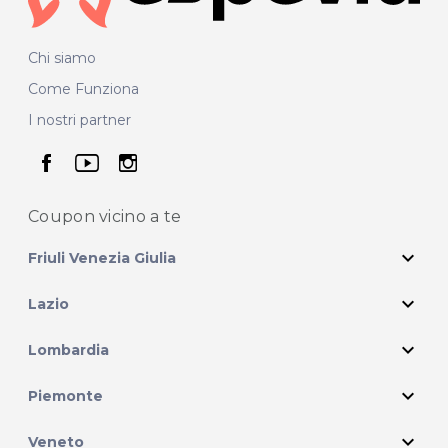
Chi siamo
Come Funziona
I nostri partner
seguici su facebook
seguici su youtube
seguici su instagram
Coupon vicino
a te
expand_more
Friuli Venezia Giulia
expand_more
Lazio
expand_more
Lombardia
expand_more
Piemonte
expand_more
Veneto