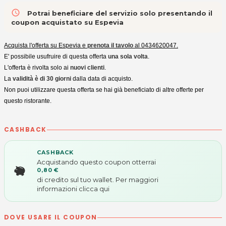
access_time
Potrai beneficiare del servizio solo presentando il
coupon acquistato su Espevia
Acquista l'offerta su Espevia e
prenota il tavolo
al 0434620047.
E' possibile usufruire di questa offerta
una sola volta
.
L'offerta è rivolta solo ai
nuovi clienti
.
La
validità è di 30 giorni
dalla data di acquisto.
Non puoi utilizzare questa offerta se hai già beneficiato di altre offerte per
questo ristorante.
CASHBACK
CASHBACK
Acquistando questo coupon otterrai
0,80 €
di credito sul tuo wallet. Per maggiori
informazioni
clicca qui
DOVE USARE IL COUPON