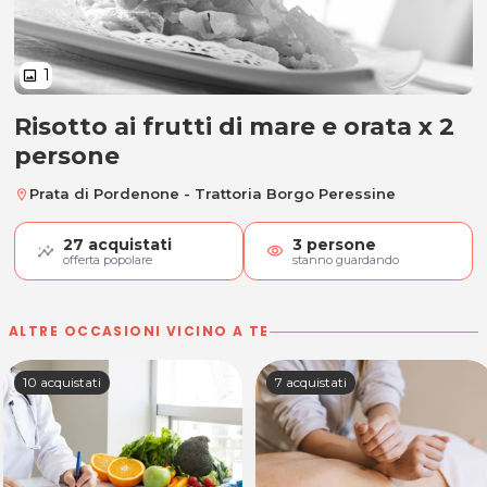
1
image
Risotto ai frutti di mare e orata x 2
Risotto ai frutti di mare e orata x
persone
Prata di Pordenone - Trattoria Borgo Peressine
location_on
27
acquistati
3
persone
visibility
offerta popolare
stanno guardando
ALTRE OCCASIONI VICINO A TE
10 acquistati
7 acquistati