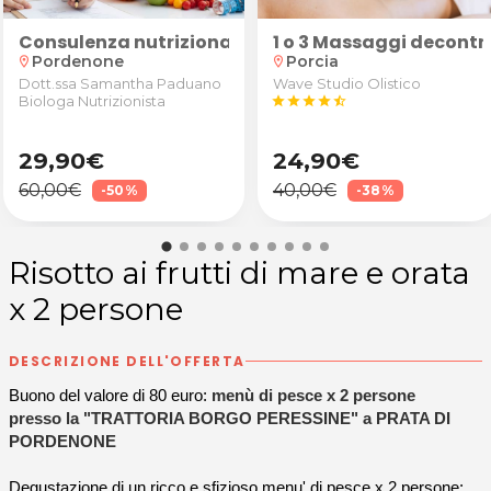
ro Olistico Terapia & Salute a Pordenone
olico e salicilico
Consulenza nutrizionale, analisi composizione cor
1 o 3 Massaggi decontra
Pordenone
Porcia
location_on
location_on
Dott.ssa Samantha Paduano
Wave Studio Olistico
Biologa Nutrizionista
star
star
star
star
star_half
29,90€
24,90€
60,00€
40,00€
-50%
-38%
Risotto ai frutti di mare e orata
x 2 persone
DESCRIZIONE DELL'OFFERTA
Buono del valore di 80 euro:
menù di pesce x 2 persone
presso la "TRATTORIA BORGO PERESSINE" a PRATA DI
PORDENONE
Degustazione di un ricco e sfizioso menu' di pesce x 2 persone
: