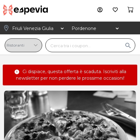
account_circle
favorite_border
location_on
search
Ci dispiace, questa offerta è scaduta.
Iscriviti alla
error
newsletter
per non perdere le prossime occasioni!