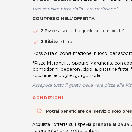
Una squisita pizza dalla vera tradizione!
COMPRESO NELL'OFFERTA
2 Pizze
a scelta tra quelle sotto indicate*
2
Bibite
o birre
Possibilità di consumazione in loco, per aspo
*Pizze Margherita oppure Margherita con aggiun
pomodorini, peperoni, cipolla, patatine fritte, 
zucchine, acciughe, gorgonzola
Assapora tutto il gusto della vera pizza all
CONDIZIONI
access_time
Potrai beneficiare del servizio solo pr
Acquista l'offerta su Espevia
prenota al 0434
La prenotazione è obbligatoria.