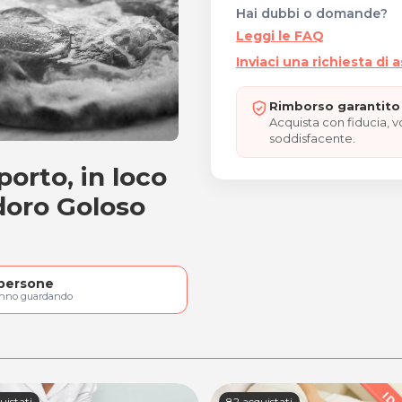
Hai dubbi o domande?
Leggi le FAQ
Inviaci una richiesta di 
Rimborso garantito 
Acquista con fiducia, 
soddisfacente.
porto, in loco
doro Goloso
persone
anno guardando
uistati
82 acquistati