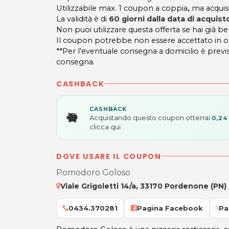
Utilizzabile max. 1 coupon a coppia
,
ma acquist
La validità è di
6
0 giorni dalla data di acquist
Non puoi utilizzare questa offerta se hai già ben
Il coupon potrebbe non essere accettato in occa
**Per l'eventuale consegna a domicilio è previ
consegna.
CASHBACK
CASHBACK
Acquistando questo coupon otterrai
0,24
clicca qui
DOVE USARE IL COUPON
Pomodoro Goloso
Viale Grigoletti 14/a, 33170 Pordenone (PN)
0434.370281
Pagina Facebook
Pa