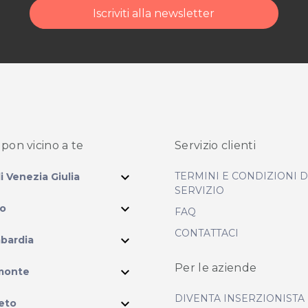
Iscriviti alla newsletter
pon vicino
a te
Servizio clienti
expand_more
TERMINI E CONDIZIONI 
li Venezia Giulia
SERVIZIO
expand_more
io
FAQ
CONTATTACI
expand_more
bardia
ram
Per le aziende
expand_more
monte
DIVENTA INSERZIONISTA
expand_more
eto