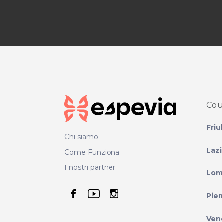
Cou
Friu
Chi siamo
Laz
Come Funziona
I nostri partner
Lom
seguici su facebook
seguici su youtube
seguici su instag
Pie
Ven