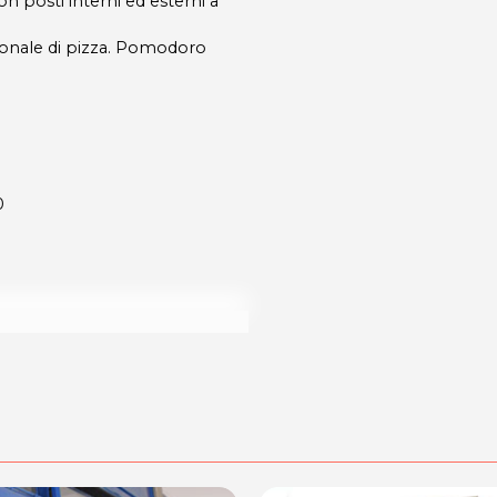
n posti interni ed esterni a
onale di pizza. Pomodoro
0
dalità di acquisto scrivi