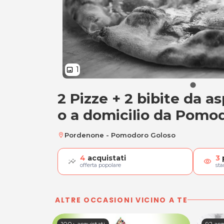
1
image
2 Pizze + 2 bibite da as
2 Pizze + 2 bibite
o a domicilio da Pomo
Pordenone - Pomodoro Goloso
location_on
4
acquistati
3
visibility
offerta popolare
st
ALTRE OCCASIONI VICINO A TE
100+ acquistati
92 acq