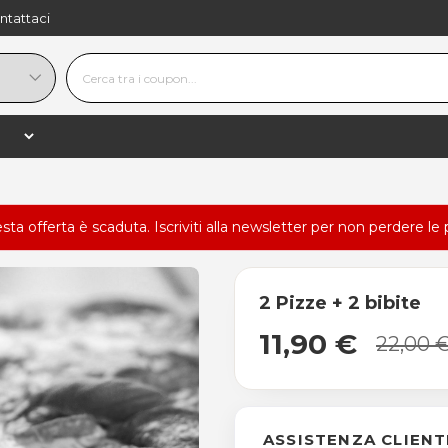
ntattaci
esta offerta è scaduta.
Iscriviti alla newsletter
per non perdere le 
2 Pizze + 2 bibite
11,90 €
22,00 
ASSISTENZA CLIENT