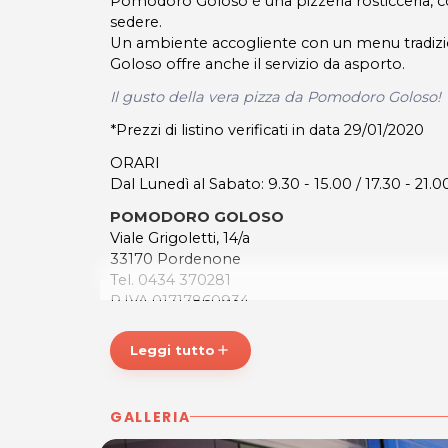
Pomodoro Goloso è una pizzeria rosticceria, co
sedere.
Un ambiente accogliente con un menu tradizi
Goloso offre anche il servizio da asporto.
Il gusto della vera pizza da Pomodoro Goloso!
*Prezzi di listino verificati in data 29/01/2020
ORARI
Dal Lunedì al Sabato: 9.30 - 15.00 / 17.30 - 21.0
POMODORO GOLOSO
Viale Grigoletti, 14/a
33170 Pordenone
Tel. 0434 370281
P.IVA 01717860934
Per ulteriori informazioni sull'offerta o sulle mo
Leggi tutto
add
a
posta@espevia.it
.
GALLERIA