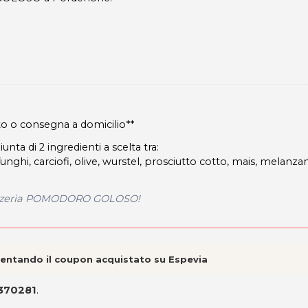
rto o consegna a domicilio**
ta di 2 ingredienti a scelta tra:
funghi, carciofi, olive, wurstel, prosciutto cotto, mais, melanza
a Pizzeria POMODORO GOLOSO!
esentando il coupon acquistato su Espevia
 370281
.