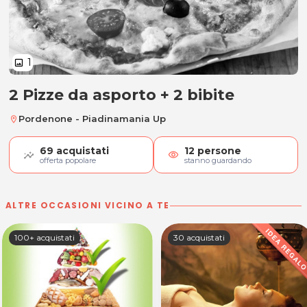
1
image
2 Pizze da asporto + 2 bibite
2 Pizze da asporto + 2 bibite
Pordenone - Piadinamania Up
location_on
69
acquistati
12
persone
visibility
offerta popolare
stanno guardando
ALTRE OCCASIONI VICINO A TE
100+ acquistati
30 acquistati