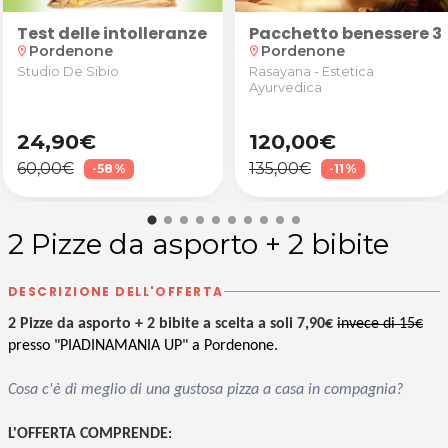
e maschera idratante da Elisa Perez Arte Capelli a 
n anamnesi, valutazione degli obiettivi e test pos
Test delle intolleranze alimentari
Pacchetto benessere 3
Pordenone
Pordenone
location_on
location_on
Studio De Sibio
Rasayana - Estetica
Ayurvedica
24,90€
120,00€
60,00€
135,00€
-58%
-11%
2 Pizze da asporto + 2 bibite
DESCRIZIONE DELL'OFFERTA
2 Pizze da asporto + 2 bibite a scelta a soli 7,90€
invece di 15€
presso "PIADINAMANIA UP" a Pordenone.
Cosa c'è di meglio di una gustosa pizza a casa in compagnia?
L'OFFERTA COMPRENDE
: