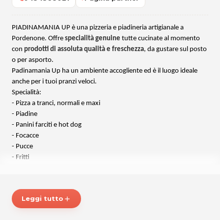
PIADINAMANIA UP è una pizzeria e piadineria artigianale a
Pordenone. Offre
specialità genuine
tutte cucinate al momento
con
prodotti di assoluta qualità e freschezza
, da gustare sul posto
o per asporto.
Padinamania Up ha un ambiente accogliente ed è il luogo ideale
anche per i tuoi pranzi veloci.
Specialità:
- Pizza a tranci, normali e maxi
- Piadine
- Panini farciti e hot dog
- Focacce
- Pucce
- Fritti
Un ampio menu da cui scegliere con ingredienti genuini e
freschissimi. PIADINAMANIA UP ti aspetta con tutte le sue sfiziose
Leggi tutto
add
specialità!