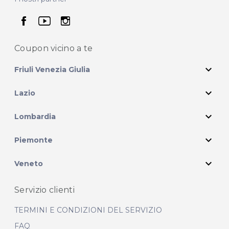
seguici su facebook
seguici su youtube
seguici su instagram
Coupon vicino
a te
expand_more
Friuli Venezia Giulia
expand_more
Lazio
expand_more
Lombardia
expand_more
Piemonte
expand_more
Veneto
Servizio clienti
TERMINI E CONDIZIONI DEL SERVIZIO
FAQ