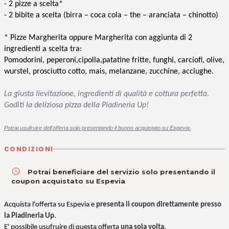
- 2 pizze a scelta*
- 2 bibite a scelta (birra – coca cola – the
–
aranciata
–
chinotto
)
* Pizze Margherita oppure Margherita con aggiunta di 2
ingredienti a scelta tra:
Pomodorini, peperoni,cipolla,patatine fritte, funghi, carciofi, olive,
wurstel, prosciutto cotto, mais, melanzane, zucchine, acciughe.
La giusta lievitazione, ingredienti di qualità e cottura perfetta.
Goditi la deliziosa pizza della Piadineria Up!
Potrai usufruire dell'offerta solo presentando il buono acquistato su Espevia.
CONDIZIONI
access_time
Potrai beneficiare del servizio solo presentando il
coupon acquistato su Espevia
Acquista l'offerta su Espevia e
presenta il coupon direttamente presso
la Piadineria Up
.
E' possibile usufruire di questa offerta
una sola volta
.