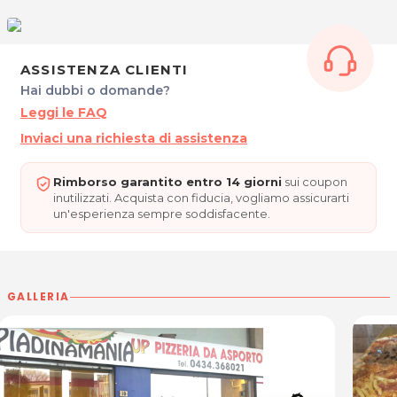
ORARI
Invernale
Dal Lunedì al Venerdì: 10.30 – 14.30 / 17.00 – 22.00
Domenica e Festivi: 17.00 – 22.00
ASSISTENZA CLIENTI
Estivo
Hai dubbi o domande?
Dal Lunedì al Venerdì: 11.00 – 14.00 / 18.00 – 22.00
Leggi le FAQ
Domenica e Festivi: 18.00 – 22.00
Inviaci una richiesta di assistenza
Sabato chiuso.
PIADINAMANIA UP
Rimborso garantito entro 14 giorni
sui coupon
Largo San Giovanni, 10
inutilizzati. Acquista con fiducia, vogliamo assicurarti
un'esperienza sempre soddisfacente.
33170 Pordenone
Tel. 0434368021
P.IVA 01585970930
Per ulteriori informazioni sull'offerta o sulle modalità di acquisto
GALLERIA
scrivi a
posta@espevia.it
.