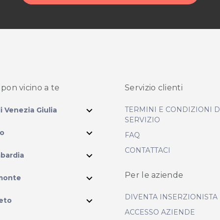
pon vicino
a te
Servizio clienti
expand_more
TERMINI E CONDIZIONI 
li Venezia Giulia
SERVIZIO
expand_more
io
FAQ
CONTATTACI
expand_more
bardia
ram
Per le aziende
expand_more
monte
DIVENTA INSERZIONISTA
expand_more
eto
ACCESSO AZIENDE