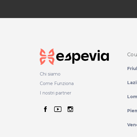
Cou
Friu
Chi siamo
Laz
Come Funziona
I nostri partner
Lom
seguici su facebook
seguici su youtube
seguici su instag
Pie
Ven