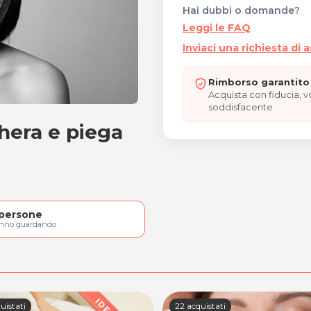
Hai dubbi o domande?
Leggi le FAQ
Inviaci una richiesta di 
Rimborso garantito 
Acquista con fiducia, 
soddisfacente.
hera e piega
maschera e piega style
persone
anno guardando
uistati
22 acquistati