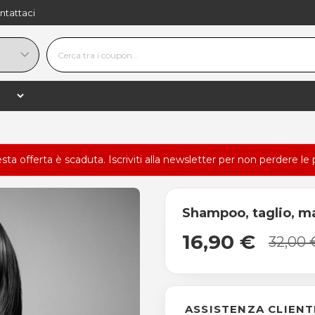
ntattaci
esta offerta è scaduta.
Iscriviti alla newsletter
per non perdere le 
Shampoo, taglio, ma
16,90 €
32,00 
ASSISTENZA CLIENT