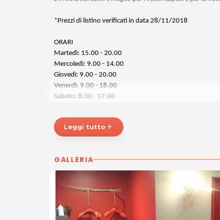
*Prezzi di listino verificati in data 28/11/2018
ORARI
Martedì: 15.00 - 20.00
Mercoledì: 9.00 - 14.00
Giovedì: 9.00 - 20.00
Venerdì: 9.00 - 18.00
Sabato: 8.00 - 17.00
Chiuso lunedì e domenica.
Leggi tutto
add
E PARRUCCHIERI
Via Grado 1
33170 Pordenone
GALLERIA
Tel. 0434 362528
P.IVA 01570630937
Per ulteriori informazioni sull'offerta o sulle modalità di 