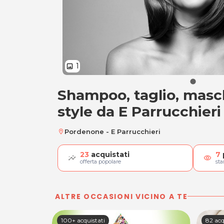
1
image
Shampoo, taglio, masc
Shampoo, taglio, 
style da E Parrucchieri
Pordenone - E Parrucchieri
location_on
23
acquistati
7
visibility
offerta popolare
st
ALTRE OCCASIONI VICINO A TE
100+ acquistati
82 acq