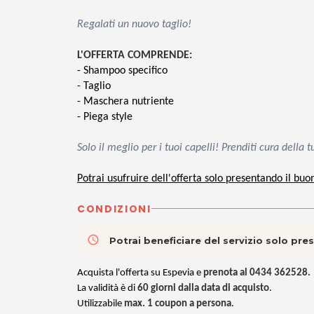
Regalati un nuovo taglio!
L'OFFERTA COMPRENDE:
- Shampoo specifico
- Taglio
- Maschera nutriente
- Piega style
Solo il meglio per i tuoi capelli! Prenditi cura del
Potrai usufruire dell'offerta solo presentando il buo
CONDIZIONI
access_time
Potrai beneficiare del servizio solo pr
Acquista l'offerta su Espevia e
prenota al 0434 362528.
La
validità è di
60 giorni
dalla data di acquisto
.
Utilizzabile
max. 1 coupon a persona
.