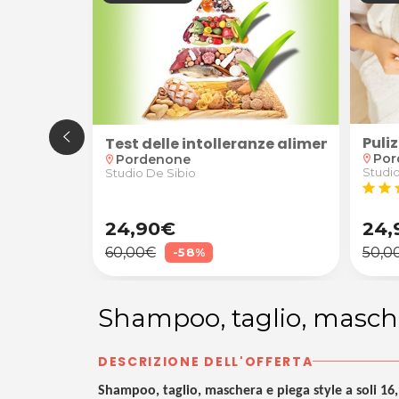
Puli
nalizzate
le con anamnesi, valutazione degli obiettivi e tes
Test delle intolleranze alimentari
Por
Pordenone
location_on
location_on
Studi
o Cadamuro
Studio De Sibio
star
star
s
24,90€
24,
60,00€
50,0
-58%
Shampoo, taglio, masche
DESCRIZIONE DELL'OFFERTA
Shampoo, taglio, maschera e piega style a soli 16