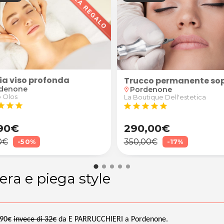
zia viso profonda
t posturali + eventuali 2 sedute di ginnastica post
Trucco permanente sopr
denone
Pordenone
location_on
o Olos
La Boutique Dell'estetica
tar
star
star
star
star
star
star
star
90€
290,00€
0€
350,00€
-50%
-17%
ra e piega style
,90€
invece di 32€
da E PARRUCCHIERI a Pordenone.