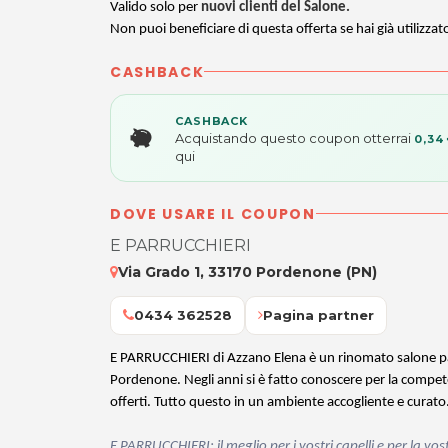
Valido solo per
nuovi clienti del Salone.
Non puoi beneficiare di questa offerta se hai già utilizzat
CASHBACK
CASHBACK
Acquistando questo coupon otterrai
0,34
qui
DOVE USARE IL COUPON
E PARRUCCHIERI
Via Grado 1, 33170 Pordenone (PN)
0434 362528
Pagina partner
E PARRUCCHIERI di Azzano Elena è un rinomato salone par
Pordenone. Negli anni si è fatto conoscere per la competen
offerti. Tutto questo in un ambiente accogliente e curato
E PARRUCCHIERI:
il meglio per i vostri capelli e per la v