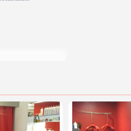
posta@espevia.it
acquisto scrivi a
.