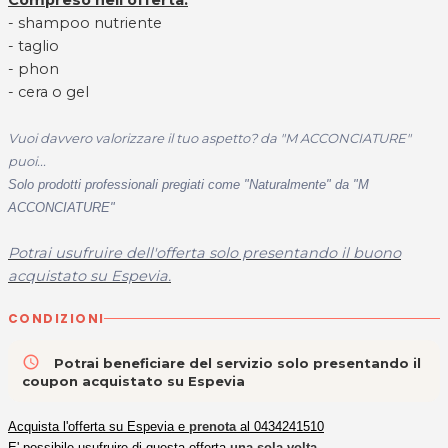
- shampoo nutriente
- taglio
- phon
- cera o gel
Vuoi davvero valorizzare il tuo aspetto? da "M ACCONCIATURE"
puoi...
Solo prodotti
professionali pregiati come "Naturalmente" da "M
ACCONCIATURE"
Potrai usufruire dell'offerta solo presentando il buono
acquistato su Espevia.
CONDIZIONI
access_time
Potrai beneficiare del servizio solo presentando il
coupon acquistato su Espevia
Acquista l'offerta su Espevia e
prenota
al 0434241510
E' possibile usufruire di questa offerta
una sola volta
.