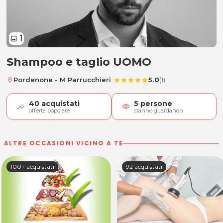
1
image
Shampoo e taglio UOMO
Shampoo e taglio UOMO
|
Pordenone - M Parrucchieri
5.0
(1)
location_on
star
star
star
star
star
40
acquistati
5
persone
visibility
offerta popolare
stanno guardando
ALTRE OCCASIONI VICINO A TE
100+ acquistati
92 acquistati