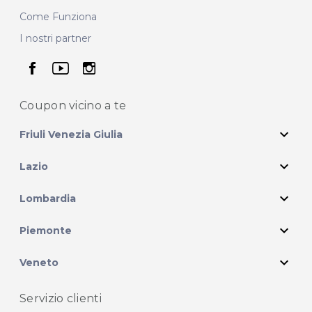
Come Funziona
I nostri partner
seguici su facebook
seguici su youtube
seguici su instagram
Coupon vicino
a te
expand_more
Friuli Venezia Giulia
expand_more
Lazio
expand_more
Lombardia
expand_more
Piemonte
expand_more
Veneto
Servizio clienti