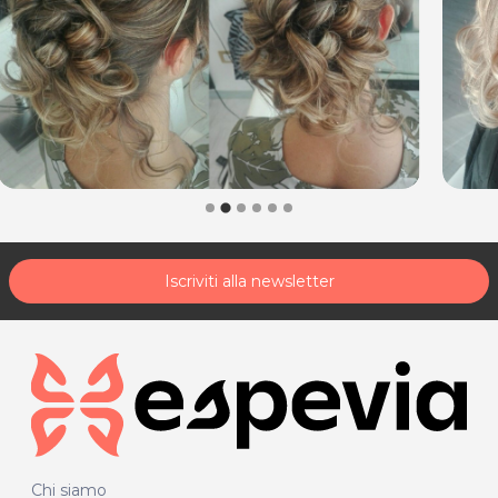
M PARRUCCHIERI
Via delle Grazie, 5
33170 Pordenone
Tel. 0434241510
P.IVA 01680430939
Per ulteriori informazioni sull'offerta o sulle modalità di
acquisto scrivi a
posta@espevia.it
.
Iscriviti alla newsletter
Chi siamo