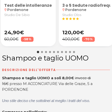
e maschera idratante da Elisa Perez Arte Capelli a 
n anamnesi, valutazione degli obiettivi e test pos
Test delle intolleranze alimentari
3 o 5 Sedute radiofreq
Pordenone
Pordenone
location_on
location_on
Studio De Sibio
Studio Olos
star
star
star
star
star
24,90€
120,00€
60,00€
400,00€
-58%
-70%
Shampoo e taglio UOMO
DESCRIZIONE DELL'OFFERTA
Shampoo e taglio UOMO a soli 8,00€
invece di
16€
presso M ACCONCIATURE Via delle Grazie, 5 a
PORDENONE
Uno stile deciso che sottolinei al meglio i tratti del viso.
Compreso nell'offerta: