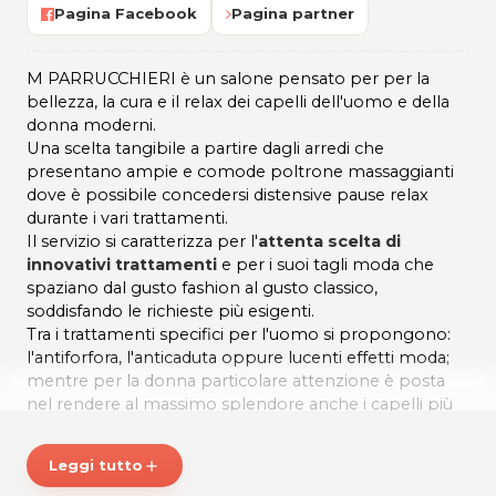
Pagina Facebook
Pagina partner
M PARRUCCHIERI è un salone pensato per per la
bellezza, la cura e il relax dei capelli dell'uomo e della
donna moderni.
Una scelta tangibile a partire dagli arredi che
presentano ampie e comode poltrone massaggianti
dove è possibile concedersi distensive pause relax
durante i vari trattamenti.
Il servizio si caratterizza per l'
attenta scelta di
innovativi trattamenti
e per i suoi tagli moda che
spaziano dal gusto fashion al gusto classico,
soddisfando le richieste più esigenti.
Tra i trattamenti specifici per l'uomo si propongono:
l'antiforfora, l'anticaduta oppure lucenti effetti moda;
mentre per la donna particolare attenzione è posta
nel rendere al massimo splendore anche i capelli più
fini, sfibrati e secchi grazie ad un'applicazione che con
una posa di soli 17 minuti promette di esser per tutte
Leggi tutto
add
una Miracolosa Novità.