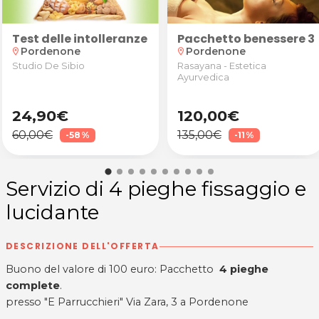
e maschera idratante da Elisa Perez Arte Capelli a 
n anamnesi, valutazione degli obiettivi e test pos
Test delle intolleranze alimentari
Pacchetto benessere 3
Pordenone
Pordenone
location_on
location_on
Studio De Sibio
Rasayana - Estetica
Ayurvedica
24,90€
120,00€
60,00€
135,00€
-58%
-11%
Servizio di 4 pieghe fissaggio e
lucidante
DESCRIZIONE DELL'OFFERTA
Buono del valore di 100 euro: Pacchetto
4 pieghe
complete
.
presso "E Parrucchieri" Via Zara, 3 a Pordenone