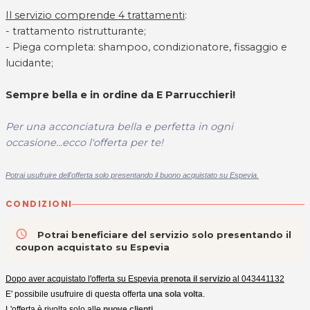
Il servizio comprende 4 trattamenti
:
- trattamento ristrutturante;
- Piega completa: shampoo, condizionatore, fissaggio e
lucidante;
Sempre bella e in ordine da E Parrucchieri!
Per una acconciatura bella e perfetta in ogni
occasione...
ecco l'offerta per te!
Potrai usufruire dell'offerta solo presentando il buono acquistato su Espevia.
CONDIZIONI
access_time
Potrai beneficiare del servizio solo presentando il
coupon acquistato su Espevia
Dopo aver acquistato l'offerta su Espevia
prenota il servizio
al 043441132
E' possibile usufruire di questa offerta
una sola volta
.
L'offerta è rivolta solo alle
nuove clienti
.