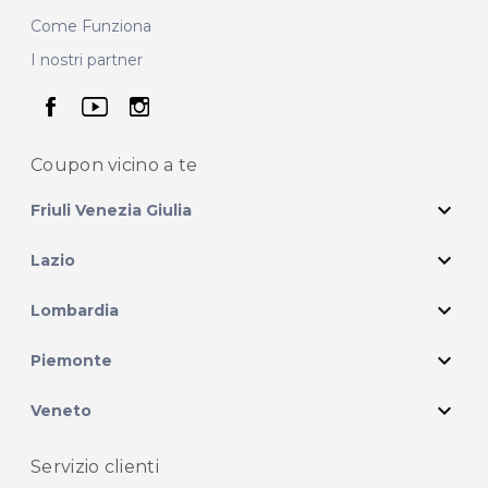
Come Funziona
I nostri partner
seguici su facebook
seguici su youtube
seguici su instagram
Coupon vicino
a te
expand_more
Friuli Venezia Giulia
expand_more
Lazio
expand_more
Lombardia
expand_more
Piemonte
expand_more
Veneto
Servizio clienti