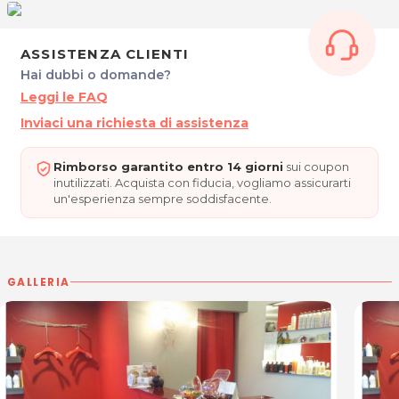
Via Grado 1
33170 Pordenone
Tel. 0434 362528
ASSISTENZA CLIENTI
P.IVA 01570630937
Hai dubbi o domande?
Leggi le FAQ
Per ulteriori informazioni sull'offerta o sulle modalità di acquisto
Inviaci una richiesta di assistenza
posta@espevia.it
scrivi a
.
Rimborso garantito entro 14 giorni
sui coupon
inutilizzati. Acquista con fiducia, vogliamo assicurarti
un'esperienza sempre soddisfacente.
GALLERIA