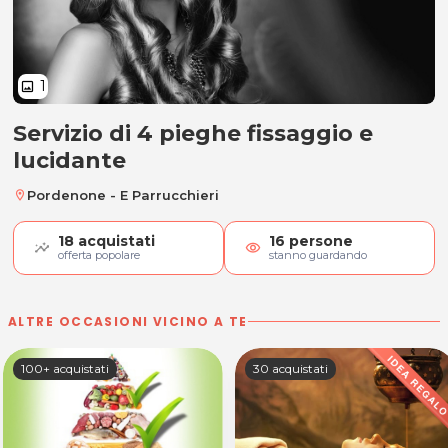
1
image
Servizio di 4 pieghe fissaggio e
Servizio di 4 pieghe fissaggio e lu
lucidante
Pordenone - E Parrucchieri
location_on
18
acquistati
16
persone
visibility
offerta popolare
stanno guardando
ALTRE OCCASIONI VICINO A TE
100+ acquistati
30 acquistati