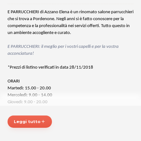
E PARRUCCHIERI di Azzano Elena è un rinomato salone parrucchieri
che si trova a Pordenone. Negli anni si è fatto conoscere per la
competenza e la professionalità nei servizi offerti. Tutto questo in
un ambiente accogliente e curato.
E PARRUCCHIERI:
il meglio per i vostri capelli e per la vostra
acconciatura!
*Prezzi di listino verificati in data 28/11/2018
ORARI
Martedì: 15.00 - 20.00
Mercoledì: 9.00 - 14.00
Giovedì: 9.00 - 20.00
Venerdì: 9.00 - 18.00
Sabato: 8.00 - 17.00
Leggi tutto
add
Chiuso lunedì e domenica.
E PARRUCCHIERI