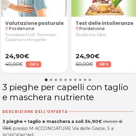
ta e piega moda + eventuale maschera idratante da E
Valutazione posturale con anamnesi, valutazione 
Test delle intolleranze
Pordenone
Pordenone
location_on
location_on
Tcmsalute Dott. Tommaso
Studio De Sibio
Cadamuro Morgante
24,90€
24,90€
40,00€
60,00€
-38%
-58%
3 pieghe per capelli con taglio
e maschera nutriente
DESCRIZIONE DELL'OFFERTA
3 pieghe + taglio e maschera a soli 34,90€
invece di
78€
presso M ACCONCIATURE Via delle Grazie, 5 a
PORDENONE