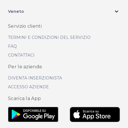
expand_more
Veneto
Servizio clienti
TERMINI E CONDIZIONI DEL SERVIZIO
FAQ
CONTATTACI
Per le aziende
DIVENTA INSERZIONISTA
ACCESSO AZIENDE
Scarica la App