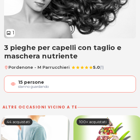
1
image
3 pieghe per capelli con taglio e
3 pieghe per capelli con taglio e
maschera nutriente
|
Pordenone - M Parrucchieri
5.0
(1)
location_on
star
star
star
star
star
15
persone
visibility
stanno guardando
ALTRE OCCASIONI VICINO A TE
44 acquistati
100+ acquistati