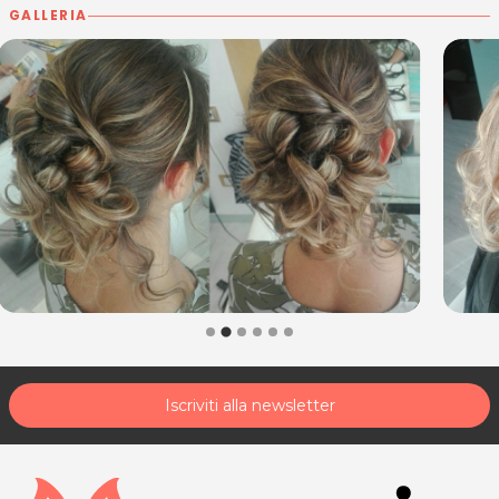
Lunedì: 15.00 - 19.00
GALLERIA
Martedì: 9.00 - 17.00
Mercoledì: 9.00 - 17.00
Giovedì: 13.00 - 21.00
Venerdì: 9.00 - 17.00
Sabato: 8.00 - 12.00
M PARRUCCHIERI
Via delle Grazie, 5
33170 Pordenone
Tel. 0434241510
P.IVA 01680430939
Per ulteriori informazioni sull'offerta o sulle modalità di
acquisto scrivi a
posta@espevia.it
.
Iscriviti alla newsletter