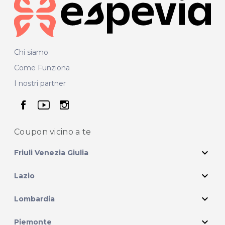
Chi siamo
Come Funziona
I nostri partner
seguici su facebook
seguici su youtube
seguici su instagram
Coupon vicino
a te
expand_more
Friuli Venezia Giulia
expand_more
Lazio
expand_more
Lombardia
expand_more
Piemonte