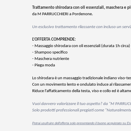
Trattamento shirodara con oli essenziali, maschera e
da M PARRUCCHIERI a Pordenone.
Un esclusivo trattamento rilassante con incluso un servi
L'OFFERTA COMPRENDE:
- Massaggio shirodara con oli essenziali
(durata 1h circa)
- S
hampoo specifico
- Maschera nutriente
- Piega moda
Lo shirodara è un massaggio tradizionale indiano viso-test
Con un movimento lento e ondulato induce al rilassame
Riduce l'affaticamento della testa, viso e collo ed è alt
Vuoi davvero valorizzare il tuo aspetto? da "
M PARRUCC
Solo prodotti professionali pregiati come "Naturalmen
Potrai usufruire dell'offerta solo presentando il buono acquistato su E