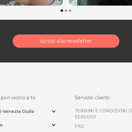
dalità di acquisto scrivi
Iscriviti alla newsletter
pon vicino
a te
Servizio clienti
expand_more
TERMINI E CONDIZIONI 
li Venezia Giulia
SERVIZIO
expand_more
io
FAQ