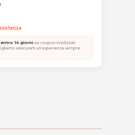
I
assistenza
entro 14 giorni
sui coupon inutilizzati.
vogliamo assicurarti un'esperienza sempre
maschera e piega "REGALO