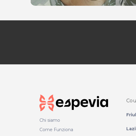
Per ulteriori informazioni sull'offerta o sulle mo
a
posta@espevia.it
.
Cou
Friu
Chi siamo
Laz
Come Funziona