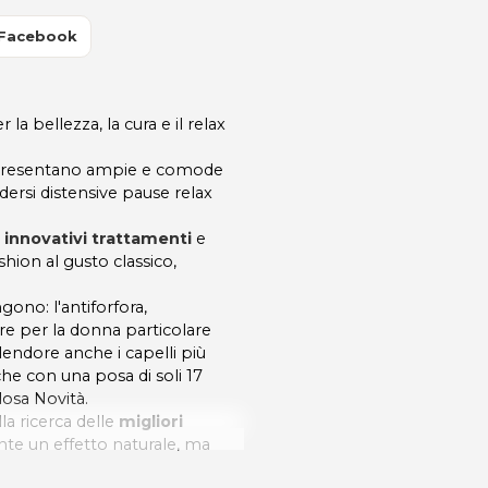
 Facebook
 bellezza, la cura e il relax
he presentano ampie e comode
ersi distensive pause relax
i innovativi trattamenti
e
shion al gusto classico,
gono: l'antiforfora,
re per la donna particolare
endore anche i capelli più
 che con una posa di soli 17
losa Novità.
a ricerca delle
migliori
ente un effetto naturale, ma
 che la moda richiede.