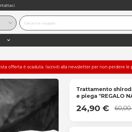
ntattaci
esta offerta è scaduta.
Iscriviti alla newsletter
per non perdere le 
Trattamento shiroda
e piega "REGALO N
24,90 €
60,00