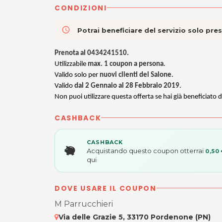
CONDIZIONI
access_time
Potrai beneficiare del servizio solo pr
Prenota al 0434241510.
Utilizzabile
max. 1 coupon a persona
.
Valido solo per
nuovi clienti del Salone
.
Valido
dal 2 Gennaio al 28 Febbraio 2019
.
Non puoi utilizzare questa offerta se hai già beneficiato d
CASHBACK
CASHBACK
Acquistando questo coupon otterrai
0,50
qui
DOVE USARE IL COUPON
M Parrucchieri
Via delle Grazie 5, 33170 Pordenone (PN)