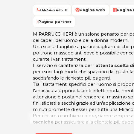
0434.241510
Pagina web
Pagina
Pagina partner
M PARRUCCHIERI è un salone pensato per per la
dei capelli dell'uomo e della donna moderni.
Una scelta tangibile a partire dagli arredi c
poltrone massaggianti dove è possibile conced
durante i vari trattamenti.
Il servizio si caratterizza per l'
attenta scelta d
per i suoi tagli moda che spaziano dal gusto fa
soddisfando le richieste più esigenti.
Tra i trattamenti specifici per l'uomo si propon
l'anticaduta oppure lucenti effetti moda; ment
attenzione è posta nel rendere al massimo spl
fini, sfibrati e secchi grazie ad un'applicazione
minuti promette di esser per tutte una Miraco
Per chi ama cambiare colore, siamo sempre all
tecniche
per assicurare alla clientela più esig
con i giusti contrasti che creano la luminosità