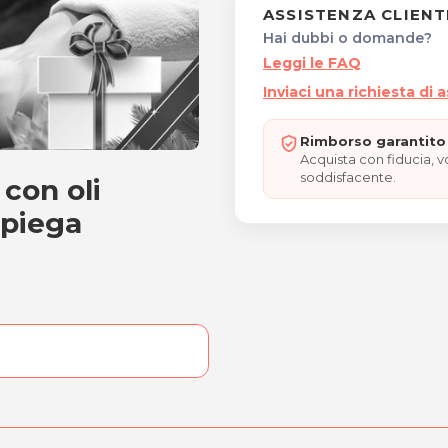
ASSISTENZA CLIENT
Hai dubbi o domande?
Leggi le FAQ
Inviaci una richiesta di 
Rimborso garantito 
Acquista con fiducia, 
soddisfacente.
con oli
dara con oli essenziali, 
 piega