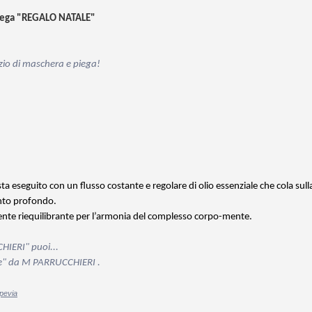
 piega "REGALO NATALE"
zio di maschera e piega!
a eseguito con un flusso costante e regolare di olio essenziale che cola sull
nto profondo.
amente riequilibrante per l’armonia del complesso corpo-mente.
HIERI
" puoi...
te" da M PARRUCCHIERI .
spevia