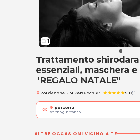
1
image
Trattamento shirodara 
Trattamento shiro
essenziali, maschera e
"REGALO NATALE"
|
Pordenone - M Parrucchieri
5.0
(1)
location_on
star
star
star
star
star
9
persone
visibility
stanno guardando
ALTRE OCCASIONI VICINO A TE