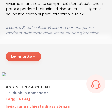
Viviamo in una società sempre più stereotipata che ci
porta a perdere l'abitudine di rispondere all'esigenza
del nostro corpo di porci attenzioni e relax.
Il centro Estetica Elisir Vi aspetta per una pausa
meritata, all'interno della vostra routine giornaliera.
Maggiori informazioni su:
www.esteticaelisirpordenone.it
Leggi tutto
add
ORARI
Si riceve su appuntamento nei seguenti orari:
Lun: 15.00 - 19.00
ASSISTENZA CLIENTI
Mar - Mer: 9.00 - 19.00
Hai dubbi o domande?
Gio: 13.00 - 19.00
Leggi le FAQ
Ven: 9.00 - 19.00
Inviaci una richiesta di assistenza
Sab: 9.00 – 13.00