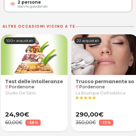
2
persone
visibility
stanno guardando
ALTRE OCCASIONI VICINO A TE
100+ acquistati
22 acquistati
ine Hair Parrucchieri a Pordenone
n anamnesi, valutazione degli obiettivi e test pos
Test delle intolleranze alimentari
Trucco permanente sopr
Pordenone
Pordenone
location_on
location_on
Studio De Sibio
La Boutique Dell'estetica
star
star
star
star
star
24,90€
290,00€
60,00€
350,00€
-58%
-17%