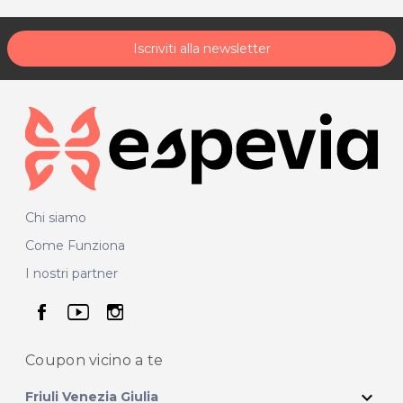
Iscriviti alla newsletter
Chi siamo
Come Funziona
I nostri partner
seguici su facebook
seguici su youtube
seguici su instagram
Coupon vicino
a te
expand_more
Friuli Venezia Giulia