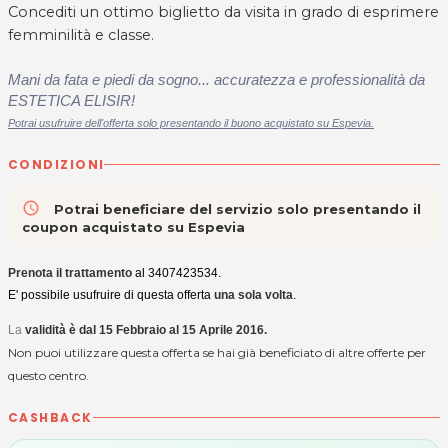
Concediti un ottimo biglietto da visita in grado di esprimere
femminilità e classe.
Mani da fata e piedi da sogno... accuratezza e professionalità da
ESTETICA ELISIR!
Potrai usufruire dell'offerta solo presentando il buono acquistato su Espevia.
CONDIZIONI
access_time
Potrai beneficiare del servizio solo presentando il
coupon acquistato su Espevia
P
renota il trattamento
al 3407423534.
E' possibile usufruire di questa offerta
una sola volta
.
La
validità è dal 15 Febbraio al 15 Aprile 2016.
Non puoi utilizzare questa offerta se hai già beneficiato di altre offerte per
questo centro.
CASHBACK