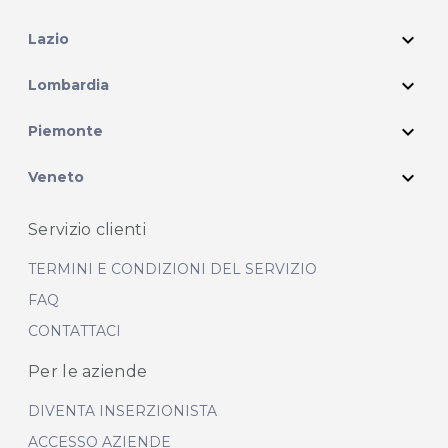
expand_more
Lazio
expand_more
Lombardia
expand_more
Piemonte
expand_more
Veneto
Servizio clienti
TERMINI E CONDIZIONI DEL SERVIZIO
FAQ
CONTATTACI
Per le aziende
DIVENTA INSERZIONISTA
ACCESSO AZIENDE