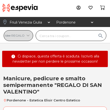
account_circle
favorite_border
location_on
search
Ci dispiace, questa offerta è scaduta.
Iscriviti alla
error
newsletter
per non perdere le prossime occasioni!
Manicure, pedicure e smalto
Manicure, pedicure e smalto se
semipermanente "REGALO DI SAN
VALENTINO"
Pordenone - Estetica Elisir Centro Estetico
location_on