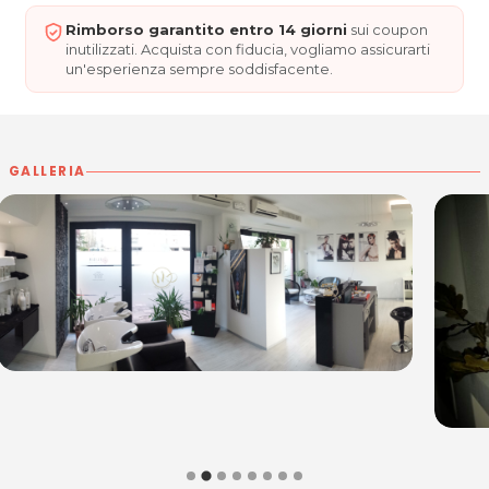
Rimborso garantito entro 14 giorni
sui coupon
inutilizzati. Acquista con fiducia, vogliamo assicurarti
ESTETICA ELISIR di Guerra Erica
un'esperienza sempre soddisfacente.
Via delle Grazie, 7
33170 PORDENONE
P.IVA 01741170938
GALLERIA
Cel. 3407423534
Per ulteriori informazioni sull'offerta o sulle modalità di
acquisto scrivi a
posta@espevia.it