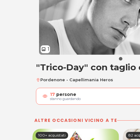
1
image
"Trico-Day" con tagli
"Trico-Day" con t
Pordenone - Capellimania Heros
location_on
17
persone
visibility
stanno guardando
ALTRE OCCASIONI VICINO A TE
100+ acquistati
82 acq