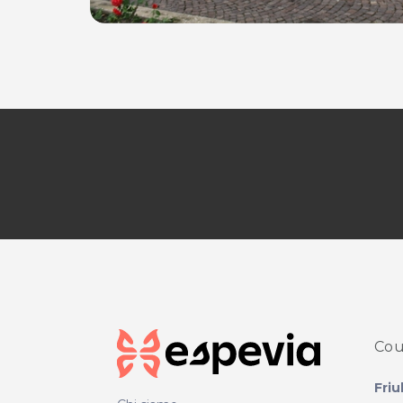
Cou
Friu