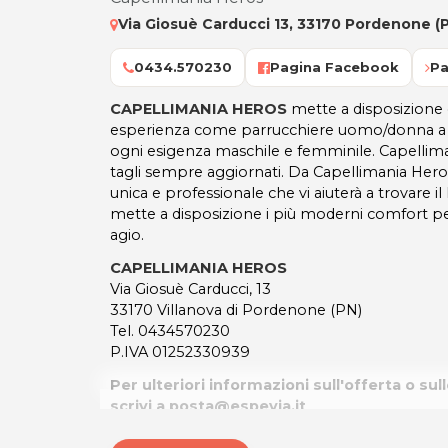
Via Giosuè Carducci 13, 33170 Pordenone (
0434.570230
Pagina Facebook
Pa
CAPELLIMANIA HEROS
mette a disposizione d
esperienza come parrucchiere uomo/donna a
ogni esigenza maschile e femminile. Capellimani
tagli sempre aggiornati. Da Capellimania Hero
unica e professionale che vi aiuterà a trovare il 
mette a disposizione i più moderni comfort per 
agio.
CAPELLIMANIA HEROS
Via Giosuè Carducci, 13
33170 Villanova di Pordenone (PN)
Tel. 0434570230
P.IVA 01252330939
Per ulteriori informazioni sull'offerta o sul
scrivi a
posta@espevia.it