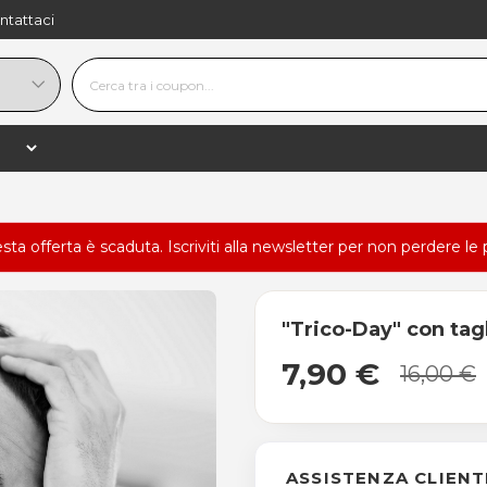
ntattaci
esta offerta è scaduta.
Iscriviti alla newsletter
per non perdere le 
"Trico-Day" con ta
7,90 €
16,00 €
ASSISTENZA CLIENT