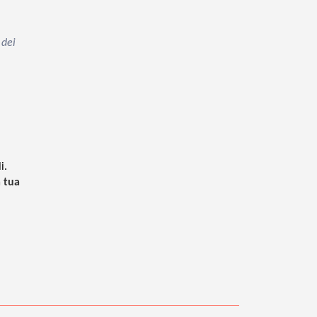
 dei
i.
a tua