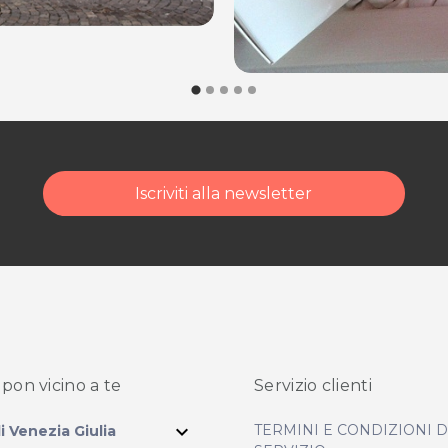
Iscriviti alla newsletter
pon vicino
a te
Servizio clienti
expand_more
TERMINI E CONDIZIONI 
li Venezia Giulia