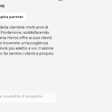
PN)
gina partner
ella clientela molti anni di
 Pordenone, soddisfacendo
a Heros offre ai suoi clienti
s troverete un'accoglienza
look più adatto a voi. Il salone
far sentire i clienti a proprio
le modalità di acquisto