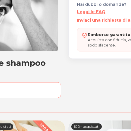
Hai dubbi o domande?
Leggi le FAQ
Inviaci una richiesta di 
Rimborso garantito 
Acquista con fiducia, 
soddisfacente.
o e shampoo
aglio e shampoo
uistati
100+ acquistati