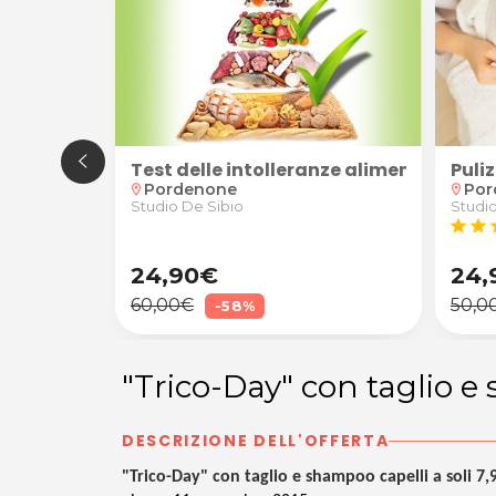
Puli
maschera idratante da Elisa Perez Arte Capelli a Po
le con anamnesi, valutazione degli obiettivi e tes
Test delle intolleranze alimentari
Por
Pordenone
location_on
location_on
Studi
o Cadamuro
Studio De Sibio
star
star
s
24,90€
24,
60,00€
50,0
-58%
"Trico-Day" con taglio 
DESCRIZIONE DELL'OFFERTA
"Trico-Day" con taglio e shampoo capelli a soli 7