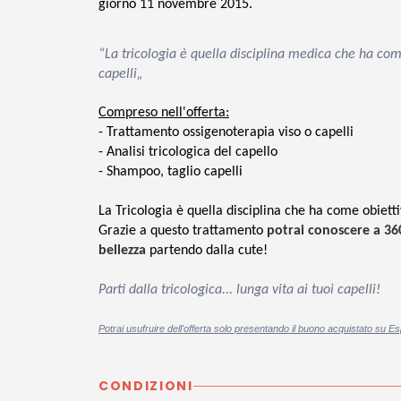
giorno 11 novembre 2015.
“La tricologia è quella disciplina medica che ha come
capelli„
Compreso nell'offerta:
- Trattamento ossigenoterapia viso o capelli
- Analisi tricologica del capello
- Shampoo, taglio capelli
La Tricologia è quella disciplina che ha come obietti
Grazie a questo trattamento
potrai conoscere a 360
bellezza
partendo dalla cute!
Parti dalla tricologica... lunga vita ai tuoi capelli!
Potrai usufruire dell'offerta solo presentando il buono acquistato su Es
CONDIZIONI