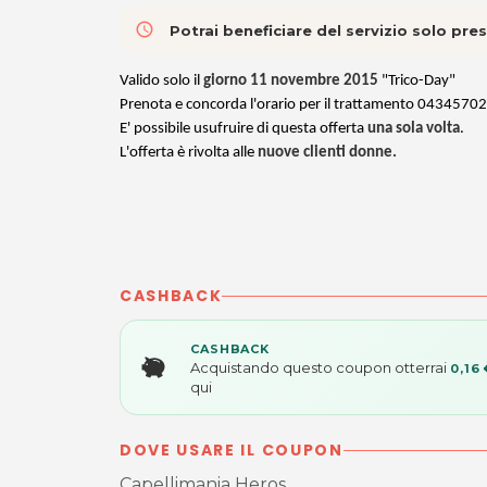
access_time
Potrai beneficiare del servizio solo pr
Valido solo il
giorno 11 novembre 2015
"Trico-Day"
Prenota e concorda l'orario per il trattamento 0434570
E' possibile usufruire di questa offerta
una sola volta
.
L'offerta è rivolta alle
nuove clienti donne.
CASHBACK
CASHBACK
Acquistando questo coupon otterrai
0,16 
qui
DOVE USARE IL COUPON
Capellimania Heros