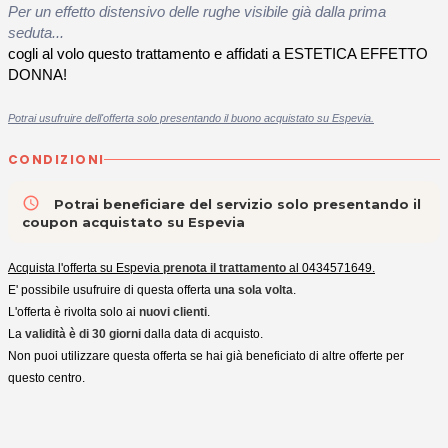
Per un effetto distensivo delle rughe visibile già dalla prima
seduta...
cogli al volo questo trattamento e affidati a ESTETICA EFFETTO
DONNA!
Potrai usufruire dell'offerta solo presentando il buono acquistato su Espevia.
CONDIZIONI
access_time
Potrai beneficiare del servizio solo presentando il
coupon acquistato su Espevia
Acquista l'offerta su Espevia
prenota il trattamento
al 0434571649.
E' possibile usufruire di questa offerta
una sola volta
.
L'offerta è rivolta solo ai
nuovi clienti
.
La
validità è di 30 giorni
dalla data di acquisto.
Non puoi utilizzare questa offerta se hai già beneficiato di altre offerte per
questo centro.