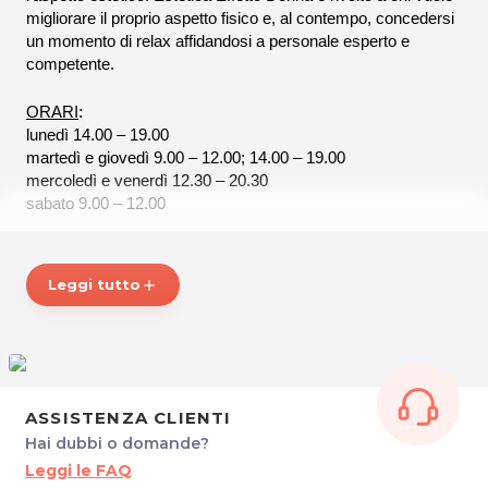
migliorare il proprio aspetto fisico e, al contempo, concedersi
un momento di relax affidandosi a personale esperto e
competente.
ORARI
:
lunedì 14.00 – 19.00
martedì e giovedì 9.00 – 12.00; 14.00 – 19.00
mercoledì e venerdì 12.30 – 20.30
sabato 9.00 – 12.00
ESTETICA EFFETTO DONNA
Via Segaluzza, 32
Leggi tutto
add
33170 PORDENONE
P.IVA 01167180932
Tel. 0434571649
Per ulteriori informazioni sull'offerta o sulle modalità di
acquisto scrivi a
posta@espevia.it
ASSISTENZA CLIENTI
Hai dubbi o domande?
Leggi le FAQ