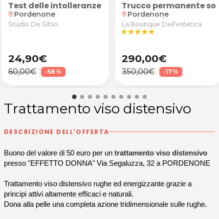
e maschera idratante da Elisa Perez Arte Capelli a 
n anamnesi, valutazione degli obiettivi e test pos
Test delle intolleranze alimentari
Trucco permanente sopr
Pordenone
Pordenone
location_on
location_on
Studio De Sibio
La Boutique Dell'estetica
star
star
star
star
star
24,90€
290,00€
60,00€
350,00€
-58%
-17%
Trattamento viso distensivo
DESCRIZIONE DELL'OFFERTA
Buono del valore di 50 euro per un
trattamento viso distensivo
presso "EFFETTO DONNA" Via Segaluzza, 32 a PORDENONE
Trattamento viso distensivo rughe ed energizzante grazie a
principi attivi altamente efficaci e naturali.
Dona alla pelle una completa azione tridimensionale sulle rughe.