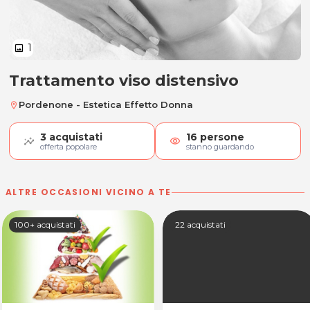
1
image
Trattamento viso distensivo
Trattamento viso distensivo
Pordenone - Estetica Effetto Donna
location_on
3
acquistati
16
persone
visibility
offerta popolare
stanno guardando
ALTRE OCCASIONI VICINO A TE
100+ acquistati
22 acquistati