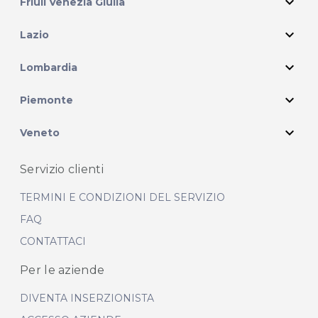
expand_more
Friuli Venezia Giulia
expand_more
Lazio
expand_more
Lombardia
expand_more
Piemonte
expand_more
Veneto
Servizio clienti
TERMINI E CONDIZIONI DEL SERVIZIO
FAQ
CONTATTACI
Per le aziende
DIVENTA INSERZIONISTA