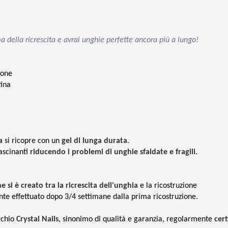
ma della ricrescita e avrai unghie perfette ancora più a lungo!
ione
tina
a
si ricopre con un
gel di lunga durata
.
fascinanti
riducendo i problemi di unghie sfaldate e fragili
.
si è creato tra la ricrescita dell'unghia
e la ricostruzione
te effettuato dopo 3/4 settimane dalla prima ricostruzione.
rchio
Crystal Nails
, sinonimo di qualità e garanzia, regolarmente
cert