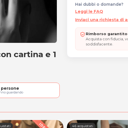
Hai dubbi o domande?
Leggi le FAQ
Inviaci una richiesta di 
Rimborso garantito 
Acquista con fiducia, 
soddisfacente.
on cartina e 1
e con cartina e 1 refill
persone
anno guardando
uistati
46 acquistati