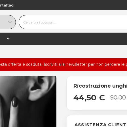
ntattaci
esta offerta è scaduta.
Iscriviti alla newsletter
per non perdere le 
Ricostruzione unghie
44,50 €
90,00
ASSISTENZA CLIENT