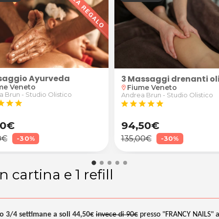
aggio Ayurveda
rdenone
3 Massaggi drenanti oli
me Veneto
Fiume Veneto
location_on
 Brun - Studio Olistico
Andrea Brun - Studio Olistico
tar
star
star
star
star
star
star
star
50€
94,50€
0€
135,00€
-30%
-30%
cartina e 1 refill
o 3/4 settimane a soli 44,50€
invece di 90€
presso "FRANCY NAILS" 