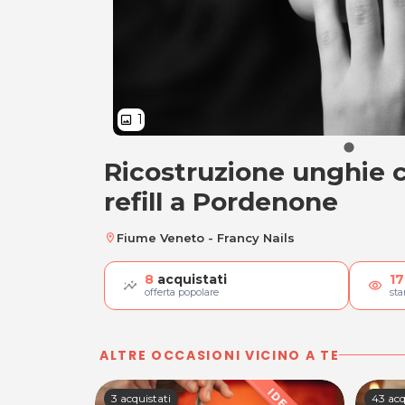
1
image
Ricostruzione unghie c
Ricostruzione unghi
refill a Pordenone
Fiume Veneto - Francy Nails
location_on
8
acquistati
17
visibility
offerta popolare
st
ALTRE OCCASIONI VICINO A TE
3 acquistati
43 acq