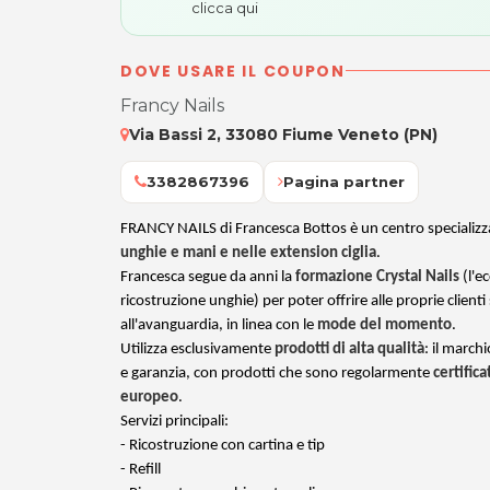
clicca qui
DOVE USARE IL COUPON
Francy Nails
Via Bassi 2, 33080 Fiume Veneto (PN)
3382867396
Pagina partner
FRANCY NAILS di Francesca Bottos è un centro specializza
unghie e mani e nelle extension ciglia
.
Francesca segue da anni la
formazione Crystal Nails
(l'ec
ricostruzione unghie) per poter offrire alle proprie clienti
all'avanguardia, in linea con le
mode del momento
.
Utilizza esclusivamente
prodotti di alta qualità
: il march
e garanzia, con prodotti che sono regolarmente
certific
europeo
.
Servizi principali:
- Ricostruzione con cartina e tip
- Refill