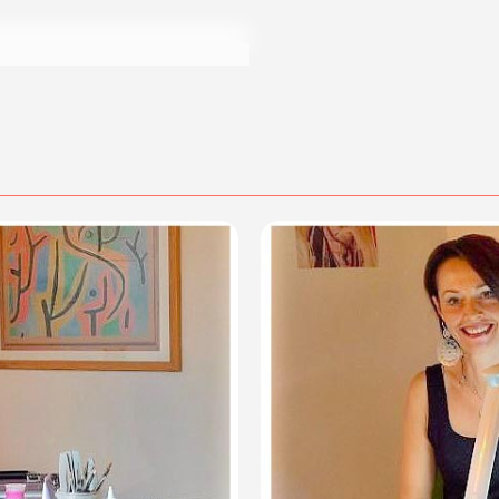
AILS!
.
posta@espevia.it
acquisto scrivi a