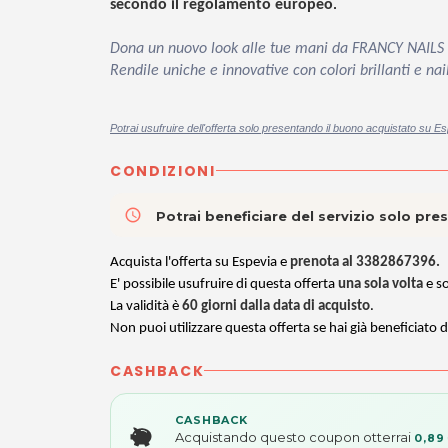
secondo il regolamento europeo
.
Dona un nuovo look alle tue mani da FRANCY NAILS co
Rendile uniche e innovative con colori brillanti e nail
Potrai usufruire dell'offerta solo presentando il buono acquistato su Es
CONDIZIONI
access_time
Potrai beneficiare del servizio solo pr
Acquista l'offerta su Espevia e
prenota al
3382867396.
E' possibile usufruire di questa offerta
una sola volta
e s
La validità è
60 giorni dalla data di acquisto
.
Non puoi utilizzare questa offerta se hai già beneficiato d
CASHBACK
CASHBACK
Acquistando questo coupon otterrai
0,89