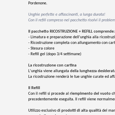
Pordenone.
Unghie perfette e affascinanti, a lunga durata!
Con il refill compreso nel pacchetto risolvi il proble
Il pacchetto RICOSTRUZIONE + REFILL comprende
:
- Limatura e preparazione dell'unghia alla ricostruz
- Ricostruzione completa con allungamento con car
- Stesura colore
- Refill gel (dopo 3/4 settimane)
La ricostruzione con cartina
L'unghia viene allungata
della lunghezza desiderat
La ricostruzione renderà le tue unghie curate ed af
Il Refill
Con il refill si procede al
riempimento del vuoto che 
precedentemente eseguita. Il refill viene normalmen
Utilizzo esclusivo di
prodotti di alta qualità
del ma