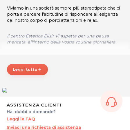
Viviamo in una società sempre più stereotipata che ci
porta a perdere l'abitudine di rispondere all'esigenza
del nostro corpo di porci attenzioni e relax.
Il centro Estetica Elisir Vi aspetta per una pausa
meritata, all'interno della vostra routine giornaliera.
Maggiori informazioni su:
www.esteticaelisirpordenone.it
Leggi tutto
add
ORARI
Si riceve su appuntamento nei seguenti orari:
Lun: 15.00 - 19.00
ASSISTENZA CLIENTI
Mar - Mer: 9.00 - 19.00
Hai dubbi o domande?
Gio: 13.00 - 19.00
Leggi le FAQ
Ven: 9.00 - 19.00
Inviaci una richiesta di assistenza