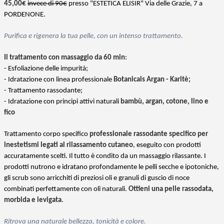
45,00€
invece di 90€
presso "ESTETICA ELISIR" Via delle Grazie, 7 a
PORDENONE.
Purifica e rigenera la tua pelle, con un intenso trattamento.
Il trattamento con massaggio da 60 min
:
- Esfoliazione delle impurità;
- Idratazione con linea professionale
Botanicals Argan - Karitè;
- Trattamento rassodante;
- Idratazione con principi attivi naturali
bambù, argan, cotone, lino e
fico
Trattamento corpo specifico
professionale rassodante specifico per
inestetismi legati al rilassamento cutaneo
, eseguito con prodotti
accuratamente scelti. Il tutto è condito da un massaggio rilassante. I
prodotti nutrono e idratano profondamente le pelli secche e ipotoniche,
gli scrub sono arricchiti di preziosi oli e granuli di guscio di noce
combinati perfettamente con oli naturali.
Ottieni una pelle rassodata,
morbida e levigata
.
Ritrova una naturale bellezza, tonicità e colore.