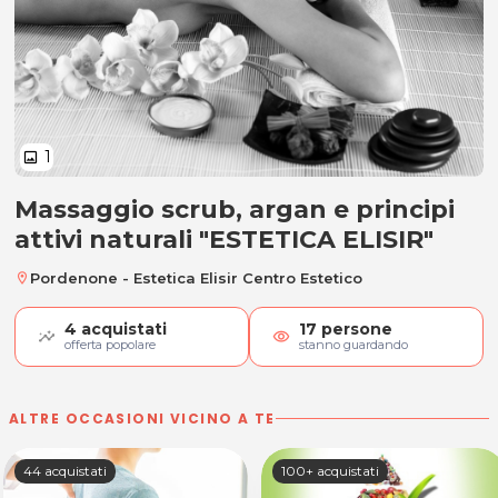
1
image
Massaggio scrub, argan e principi
Massaggio scrub, argan e principi 
attivi naturali "ESTETICA ELISIR"
Pordenone - Estetica Elisir Centro Estetico
location_on
4
acquistati
17
persone
visibility
offerta popolare
stanno guardando
ALTRE OCCASIONI VICINO A TE
44 acquistati
100+ acquistati