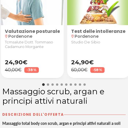
n o Tip Tap
Valutazione posturale con anamnesi, valutazione 
Test delle intolleranze
Pordenone
Pordenone
location_on
location_on
Tcmsalute Dott. Tommaso
Studio De Sibio
Cadamuro Morgante
24,90€
24,90€
40,00€
60,00€
-38%
-58%
Massaggio scrub, argan e
principi attivi naturali
DESCRIZIONE DELL'OFFERTA
Massaggio total body con scrub, argan e principi attivi naturali a soli