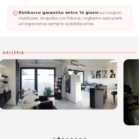
Sab: 9.00 – 13.00
Rimborso garantito entro 14 giorni
sui coupon
inutilizzati. Acquista con fiducia, vogliamo assicurarti
ESTETICA ELISIR di Guerra Erica
un'esperienza sempre soddisfacente.
Via delle Grazie, 7
33170 PORDENONE
P.IVA 01741170938
GALLERIA
Cel. 3407423534
Per ulteriori informazioni sull'offerta o sulle modalità di
acquisto scrivi a
posta@espevia.it