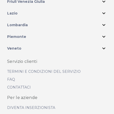
expand_more
Friuli Venezia Giulia
expand_more
Lazio
expand_more
Lombardia
expand_more
Piemonte
expand_more
Veneto
Servizio clienti
TERMINI E CONDIZIONI DEL SERVIZIO
FAQ
CONTATTACI
Per le aziende
DIVENTA INSERZIONISTA