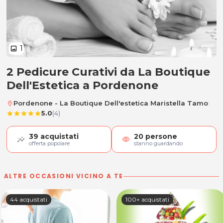
1
image
2 Pedicure Curativi da La Boutique
2 Pedicure Curativi
Dell'Estetica a Pordenone
|
Pordenone - La Boutique Dell'estetica Maristella Tamo
location_on
5.0
(4)
star
star
star
star
star
39
acquistati
20
persone
visibility
offerta popolare
stanno guardando
ALTRE OCCASIONI VICINO A TE
44 acquistati
100+ acquistati