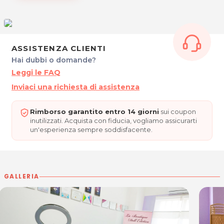
ORARI
Su appuntamento.
LA BOUTIQUE DELL'ESTETICA
ASSISTENZA CLIENTI
Via Sebastiano Caboto, 20/D
33170 Pordenone
Hai dubbi o domande?
Cel. 331 8452172
Leggi le FAQ
P.IVA 16069421002
Inviaci una richiesta di assistenza
Per ulteriori informazioni sull'offerta o sulle
modalità di acquisto scrivi a
posta@espevia.it
Rimborso garantito entro 14 giorni
sui coupon
inutilizzati. Acquista con fiducia, vogliamo assicurarti
un'esperienza sempre soddisfacente.
GALLERIA