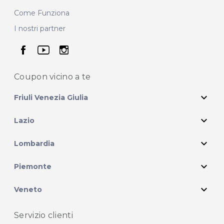
Come Funziona
I nostri partner
seguici su facebook
seguici su youtube
seguici su instagram
Coupon vicino
a te
expand_more
Friuli Venezia Giulia
expand_more
Lazio
expand_more
Lombardia
expand_more
Piemonte
expand_more
Veneto
Servizio clienti