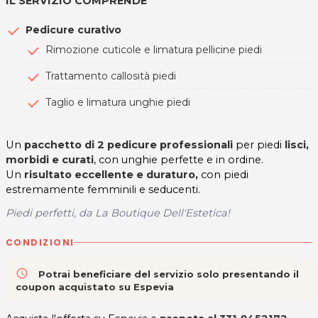
IL SERVIZIO COMPRENDE
Pedicure curativo
Rimozione cuticole e limatura pellicine piedi
Trattamento callosità piedi
Taglio e limatura unghie piedi
Un
pacchetto di 2 pedicure professionali
per piedi
lisci,
morbidi e curati
, con unghie perfette e in ordine.
Un
risultato eccellente e duraturo,
con piedi
estremamente femminili e seducenti.
Piedi perfetti, da La Boutique Dell'Estetica!
CONDIZIONI
access_time
Potrai beneficiare del servizio solo presentando il
coupon acquistato su Espevia