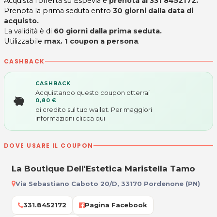
Acquista l'offerta su Espevia e
prenota al 331 8452172
.
Prenota la prima seduta entro
30 giorni dalla data di
acquisto.
La validità è di
60 giorni dalla prima seduta.
Utilizzabile
max. 1 coupon a persona
.
CASHBACK
CASHBACK
Acquistando questo coupon otterrai
0,80 €
di credito sul tuo wallet. Per maggiori
informazioni
clicca qui
DOVE USARE IL COUPON
La Boutique Dell'Estetica Maristella Tamo
Via Sebastiano Caboto 20/D, 33170 Pordenone (PN)
331.8452172
Pagina Facebook