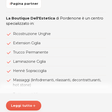
Pagina partner
La Boutique Dell'Estetica
di Pordenone è un centro
specializzato in:
Ricostruzione Unghie
Extension Ciglia
Trucco Permanente
Laminazione Ciglia
Hennè Sopracciglia
Massaggi (linfodrenanti, rilassanti, decontratturanti,
hot stone)
Trattamenti Viso
Un centro curato e accogliente, in cui potrai ricevere
Leggi tutto
add
trattamenti professiali per la tua bellezza.